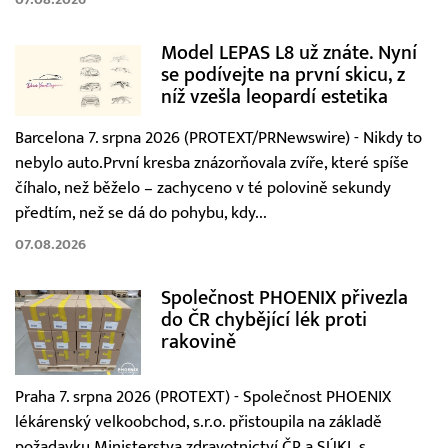
Model LEPAS L8 už znáte. Nyní
se podívejte na první skicu, z
níž vzešla leopardí estetika
Barcelona 7. srpna 2026 (PROTEXT/PRNewswire) - Nikdy to
nebylo auto.První kresba znázorňovala zvíře, které spíše
číhalo, než běželo – zachyceno v té polovině sekundy
předtím, než se dá do pohybu, kdy...
07.08.2026
Společnost PHOENIX přivezla
do ČR chybějící lék proti
rakovině
Praha 7. srpna 2026 (PROTEXT) - Společnost PHOENIX
lékárenský velkoobchod, s.r.o. přistoupila na základě
požadavku Ministerstva zdravotnictví ČR a SÚKL s