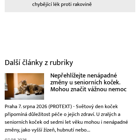
chybějící lék proti rakovině
Další články z rubriky
Nepřehlížejte nenápadné
změny u seniorních koček.
Mohou značit vážnou nemoc
Praha 7. srpna 2026 (PROTEXT) - Světový den koček
připomíná důležitost péče o jejich zdraví. U zralých a
seniorních koček od sedmi let věku mohou i nenápadné
změny, jako vyšší žízeň, hubnutí nebo...
07.08.2026