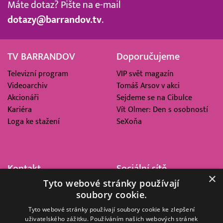
Máte dotaz? Pište na e-mail
dotazy@barrandov.tv
.
TV BARRANDOV
Doporučujeme
Televizní program
VIP svět magazín
Videoarchiv
Tomáš Arsov v akci
Akcionáři
Sejdeme se na Cibulce
Kariéra
Vít Olmer: Den s osobností
Loga ke stažení
SeXoňa
Kontakt
Sociální sítě
×
Tyto webové stránky používají
Barrandov Televizní Studio,
soubory cookie.
a.s.
Kříženeckého nám. 322
Tyto webové stránky používají soubory cookie ke zlepšení
uživatelského zážitku. Používáním našich webových stránek
152 00 Praha 5