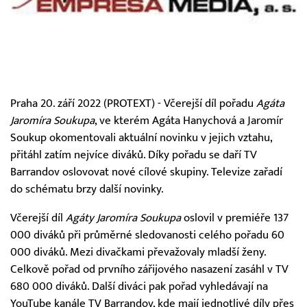
Praha 20. září 2022 (PROTEXT) - Včerejší díl pořadu
Agáta
Jaromíra Soukupa
, ve kterém Agáta Hanychová a Jaromír
Soukup okomentovali aktuální novinku v jejich vztahu,
přitáhl zatím nejvíce diváků. Díky pořadu se daří TV
Barrandov oslovovat nové cílové skupiny. Televize zařadí
do schématu brzy další novinky.
Včerejší díl
Agáty Jaromíra Soukupa
oslovil v premiéře 137
000 diváků při průměrné sledovanosti celého pořadu 60
000 diváků. Mezi divačkami převažovaly mladší ženy.
Celkově pořad od prvního zářijového nasazení zasáhl v TV
680 000 diváků. Další diváci pak pořad vyhledávají na
YouTube kanále TV Barrandov, kde mají jednotlivé díly přes