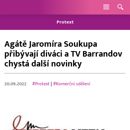
Navigace
Protext
Agátě Jaromíra Soukupa
přibývají diváci a TV Barrandov
chystá další novinky
20.09.2022
#Protext
|
#Komerční sdělení