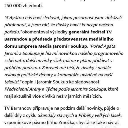
250 000 zhlédnutí.
"S Agátou nás baví sledovat, jakou pozornost jsme dokázali
přitáhnout, a jsem rád, že diváky baví i koncept našeho
pořadu,"
okomentoval výsledky
generální ředitel TV
Barrandov a předseda představenstva mediálního
domu Empresa Media Jaromír Soukup
.
"Pořad Agáta
Jaromíra Soukupa je hlavní novinkou našeho programového
schématu, další novinky však máme v plánu přidávat v
průběhu podzimu. Zároveň mě těší, že diváky i nadále
oslovují politické debaty a komentáře uváděné na naší
televizi,"
doplnil Jaromír Soukup ke sledovanosti
Předvolební Arény
a
Týdne podle Jaromíra Soukupa
, které
mají aktuálně více diváků než v jarních měsících.
TV Barrandov připravuje na podzim další novinky, půjde o
další díly z cyklu
Skandály slavných
a
Příběhy velkých lásek
,
vzpomínkové pásmo Jiřího Zmožka, chystá se také návrat