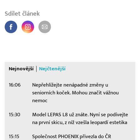
Sdílet článek
Nejnovější
Nejčtenější
16:06
Nepřehlížejte nenápadné změny u
seniorních koček. Mohou značit vážnou
nemoc
15:30
Model LEPAS L8 už znáte. Nyní se podívejte
na první skicu, z níž vzešla leopardí estetika
15:15
Společnost PHOENIX přivezla do ČR