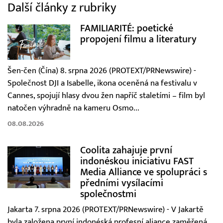
Další články z rubriky
FAMILIARITÉ: poetické
propojení filmu a literatury
Šen-čen (Čína) 8. srpna 2026 (PROTEXT/PRNewswire) -
Společnost DJI a Isabelle, ikona oceněná na festivalu v
Cannes, spojují hlasy dvou žen napříč staletími – film byl
natočen výhradně na kameru Osmo...
08.08.2026
Coolita zahajuje první
indonéskou iniciativu FAST
Media Alliance ve spolupráci s
předními vysílacími
společnostmi
Jakarta 7. srpna 2026 (PROTEXT/PRNewswire) - V Jakartě
byla založena první indonéská profesní aliance zaměřená