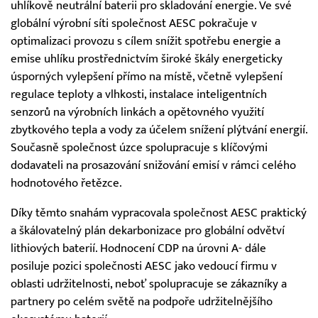
uhlíkově neutrální baterii pro skladování energie. Ve své
globální výrobní síti společnost AESC pokračuje v
optimalizaci provozu s cílem snížit spotřebu energie a
emise uhlíku prostřednictvím široké škály energeticky
úsporných vylepšení přímo na místě, včetně vylepšení
regulace teploty a vlhkosti, instalace inteligentních
senzorů na výrobních linkách a opětovného využití
zbytkového tepla a vody za účelem snížení plýtvání energií.
Současně společnost úzce spolupracuje s klíčovými
dodavateli na prosazování snižování emisí v rámci celého
hodnotového řetězce.
Díky těmto snahám vypracovala společnost AESC praktický
a škálovatelný plán dekarbonizace pro globální odvětví
lithiových baterií. Hodnocení CDP na úrovni A- dále
posiluje pozici společnosti AESC jako vedoucí firmu v
oblasti udržitelnosti, neboť spolupracuje se zákazníky a
partnery po celém světě na podpoře udržitelnějšího