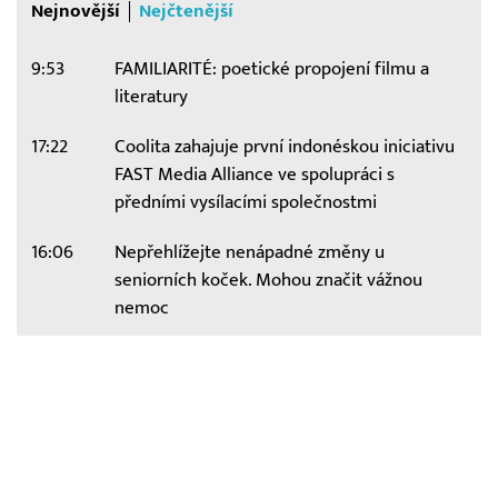
Nejnovější
Nejčtenější
9:53
FAMILIARITÉ: poetické propojení filmu a
literatury
17:22
Coolita zahajuje první indonéskou iniciativu
FAST Media Alliance ve spolupráci s
předními vysílacími společnostmi
16:06
Nepřehlížejte nenápadné změny u
seniorních koček. Mohou značit vážnou
nemoc