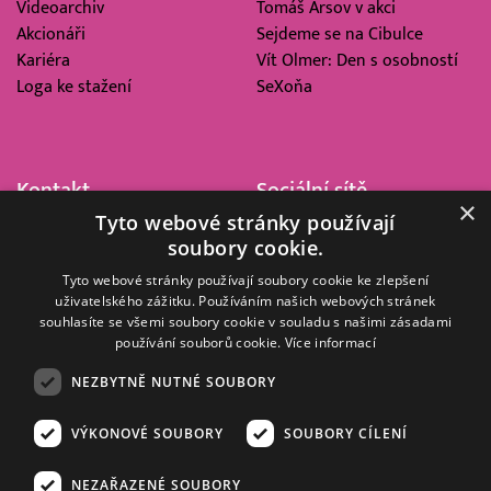
Videoarchiv
Tomáš Arsov v akci
Akcionáři
Sejdeme se na Cibulce
Kariéra
Vít Olmer: Den s osobností
Loga ke stažení
SeXoňa
Kontakt
Sociální sítě
×
Tyto webové stránky používají
Barrandov Televizní Studio,
soubory cookie.
a.s.
Kříženeckého nám. 322
Tyto webové stránky používají soubory cookie ke zlepšení
uživatelského zážitku. Používáním našich webových stránek
152 00 Praha 5
souhlasíte se všemi soubory cookie v souladu s našimi zásadami
IČ 416 93 311
používání souborů cookie.
Více informací
dotazy@barrandov.tv
NEZBYTNĚ NUTNÉ SOUBORY
VÝKONOVÉ SOUBORY
SOUBORY CÍLENÍ
© 2008–2026 EMPRESA MEDIA, a.s. Všechna práva vyhrazena.
Kompletní pravidla využívání obsahu webu
najdete ZDE
.
NEZAŘAZENÉ SOUBORY
Zásady ochrany osobních a dalších zpracovávaných údajů
.