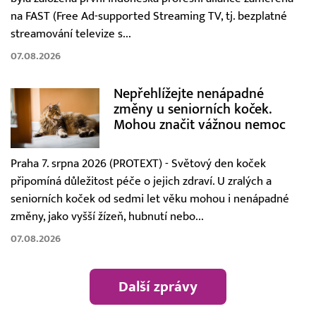
na FAST (Free Ad-supported Streaming TV, tj. bezplatné
streamování televize s...
07.08.2026
Nepřehlížejte nenápadné
změny u seniorních koček.
Mohou značit vážnou nemoc
Praha 7. srpna 2026 (PROTEXT) - Světový den koček
připomíná důležitost péče o jejich zdraví. U zralých a
seniorních koček od sedmi let věku mohou i nenápadné
změny, jako vyšší žízeň, hubnutí nebo...
07.08.2026
Další zprávy