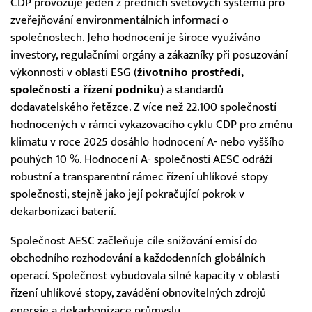
CDP provozuje jeden z předních světových systémů pro
zveřejňování environmentálních informací o
společnostech. Jeho hodnocení je široce využíváno
investory, regulačními orgány a zákazníky při posuzování
výkonnosti v oblasti ESG (
životního prostředí,
společnosti a řízení podniku
) a standardů
dodavatelského řetězce. Z více než 22.100 společností
hodnocených v rámci vykazovacího cyklu CDP pro změnu
klimatu v roce 2025 dosáhlo hodnocení A- nebo vyššího
pouhých 10 %. Hodnocení A- společnosti AESC odráží
robustní a transparentní rámec řízení uhlíkové stopy
společnosti, stejně jako její pokračující pokrok v
dekarbonizaci baterií.
Společnost AESC začleňuje cíle snižování emisí do
obchodního rozhodování a každodenních globálních
operací. Společnost vybudovala silné kapacity v oblasti
řízení uhlíkové stopy, zavádění obnovitelných zdrojů
energie a dekarbonizace průmyslu.