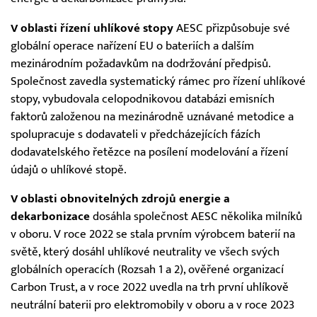
V oblasti řízení uhlíkové stopy
AESC přizpůsobuje své
globální operace nařízení EU o bateriích a dalším
mezinárodním požadavkům na dodržování předpisů.
Společnost zavedla systematický rámec pro řízení uhlíkové
stopy, vybudovala celopodnikovou databázi emisních
faktorů založenou na mezinárodně uznávané metodice a
spolupracuje s dodavateli v předcházejících fázích
dodavatelského řetězce na posílení modelování a řízení
údajů o uhlíkové stopě.
V oblasti obnovitelných zdrojů energie
a
dekarbonizace
dosáhla společnost AESC několika milníků
v oboru. V roce 2022 se stala prvním výrobcem baterií na
světě, který dosáhl uhlíkové neutrality ve všech svých
globálních operacích (Rozsah 1 a 2), ověřené organizací
Carbon Trust, a v roce 2022 uvedla na trh první uhlíkově
neutrální baterii pro elektromobily v oboru a v roce 2023