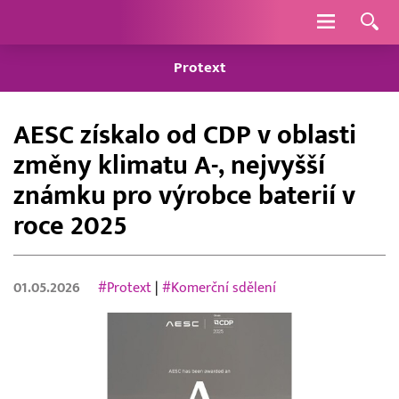
Navigace
Protext
AESC získalo od CDP v oblasti
změny klimatu A-, nejvyšší
známku pro výrobce baterií v
roce 2025
01.05.2026
#Protext
|
#Komerční sdělení