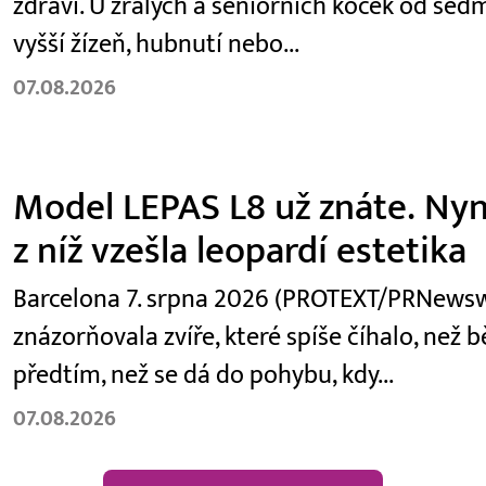
zdraví. U zralých a seniorních koček od se
vyšší žízeň, hubnutí nebo...
07.08.2026
Model LEPAS L8 už znáte. Nyní
z níž vzešla leopardí estetika
Barcelona 7. srpna 2026 (PROTEXT/PRNewswir
znázorňovala zvíře, které spíše číhalo, než 
předtím, než se dá do pohybu, kdy...
07.08.2026