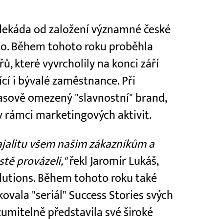
 dekáda od založení významné české
.r.o. Během tohoto roku proběhla
, které vyvrcholily na konci září
cí i bývalé zaměstnance. Při
 časově omezený "slavnostní" brand,
v rámci marketingových aktivit.
oajalitu všem našim zákazníkům a
tě provázeli,"
řekl Jaromír Lukáš,
olutions. Během tohoto roku také
ovala "seriál" Success Stories svých
umitelně představila své široké