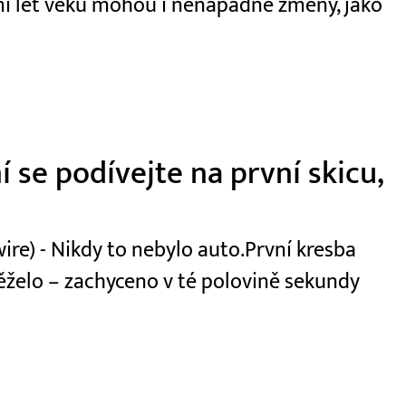
dmi let věku mohou i nenápadné změny, jako
 se podívejte na první skicu,
e) - Nikdy to nebylo auto.První kresba
běželo – zachyceno v té polovině sekundy