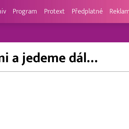
hiv
Program
Protext
Předplatné
Rekla
mi a jedeme dál…