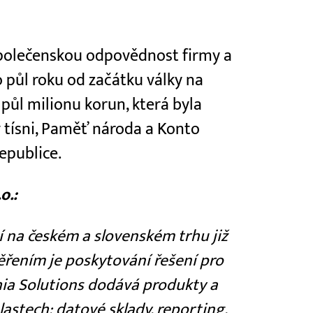
 společenskou odpovědnost firmy a
 půl roku od začátku války na
 půl milionu korun, která byla
 tísni, Paměť národa a Konto
epublice.
o.:
 na českém a slovenském trhu již
řením je poskytování řešení pro
hia Solutions dodává produkty a
lastech: datové sklady, reporting,