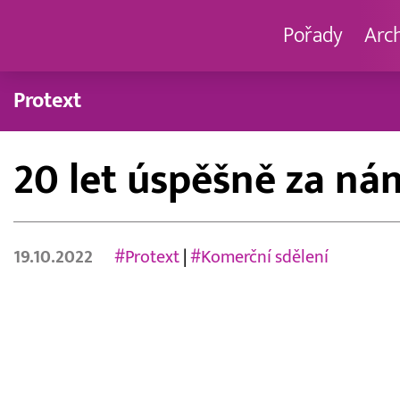
Pořady
Arc
Protext
20 let úspěšně za ná
19.10.2022
#Protext
|
#Komerční sdělení