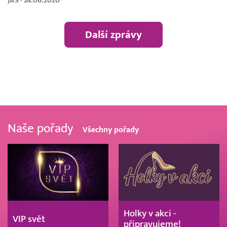
JAS - 24.06.2020
Další zprávy
Naše pořady
Všechny pořady
Holky v akci -
VIP svět
připravujeme!