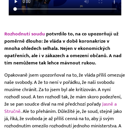
Rozhodnutí soudu
potvrdilo to, na co upozorňuji už
poměrně dlouho: že vláda v době koronakrize v
mnoha ohledech selhala. Nejen v ekonomických
opatřeních, ale i v zákazech a omezení občanů. A nad
tím nemůžeme tak lehce mávnout rukou.
Opakovaně jsem upozorňoval na to, že vláda příliš omezuje
naše svobody. A že to není v pořádku, že naši svobodu
musíme chránit. Za to jsem byl ale kritizován. A nyní
rozhodl soud. A ten rozhodl tak, že mám skoro podezření,
že se pan soudce díval na mé předchozí pořady
Jasně a
Stručně
. Ale to přeháním. Důležité je, že soud, stejně jako
já, říká, že svoboda je až příliš cenná na to, aby ji svým
rozhodnutím omezilo rozhodnutí jednoho ministerstva. A