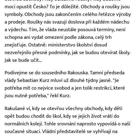
moci opustit Česko? To je důležité. Obchody a roušky jsou
symboly. Obchody jsou zakončením celého řetězce výroby
a prodeje. Roušky nás svazují doslova při každém nádechu
a výdechu. Tím, že vláda neustále posouvá termíny, není
schopna ani vydat omezení podle zákona, celý trh
znejisťuje. Ostatně: ministerstvo školství dosud
nezveřejnilo přesné podmínky, jak se budou otevírat školy.
Jak se bude učit…
Podívejme se do sousedního Rakouska. Tamní předseda
vlády Sebastian Kurz mluví už dlouhé týdny jasně. "Je
potřeba mít co nejvíce svobod a jen tolik restrikcí, které
jsou nutně potřeba," řekl Kurz.
Rakušané ví, kdy se otevřou všechny obchody, kdy děti
opět budou chodit do škol, kdy se jejich život vrátí do
normálních kolejí. Tohle srovnání naprosto vypovídá o naší
současné situaci. Vládní představitelé se vyhřívají na