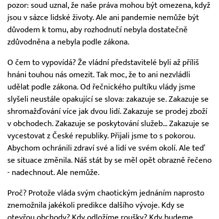
pozor: soud uznal, že naše práva mohou být omezena, když
jsou v sázce lidské životy. Ale ani pandemie nemůže být
důvodem k tomu, aby rozhodnutí nebyla dostatečně
zdůvodněna a nebyla podle zákona.
O čem to vypovídá? Že vládní představitelé byli až příliš
hnáni touhou nás omezit. Tak moc, že to ani nezvládli
udělat podle zákona. Od řečnického pultíku vlády jsme
slyšeli neustále opakující se slova: zakazuje se. Zakazuje se
shromažďování více jak dvou lidí. Zakazuje se prodej zboží
v obchodech. Zakazuje se poskytování služeb… Zakazuje se
vycestovat z České republiky. Přijali jsme to s pokorou.
Abychom ochránili zdraví své a lidí ve svém okolí. Ale teď
se situace změnila. Náš stát by se měl opět obrazně řečeno
- nadechnout. Ale nemůže.
Proč? Protože vláda svým chaotickým jednáním naprosto
znemožnila jakékoli predikce dalšího vývoje. Kdy se
otevřou obchody? Kdy odložíme roušky? Kdy budeme