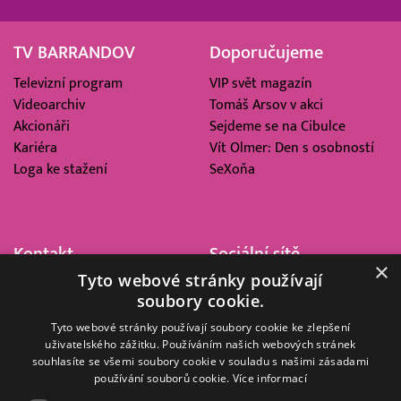
TV BARRANDOV
Doporučujeme
Televizní program
VIP svět magazín
Videoarchiv
Tomáš Arsov v akci
Akcionáři
Sejdeme se na Cibulce
Kariéra
Vít Olmer: Den s osobností
Loga ke stažení
SeXoňa
Kontakt
Sociální sítě
×
Tyto webové stránky používají
Barrandov Televizní Studio,
soubory cookie.
a.s.
Kříženeckého nám. 322
Tyto webové stránky používají soubory cookie ke zlepšení
uživatelského zážitku. Používáním našich webových stránek
152 00 Praha 5
souhlasíte se všemi soubory cookie v souladu s našimi zásadami
IČ 416 93 311
používání souborů cookie.
Více informací
dotazy@barrandov.tv