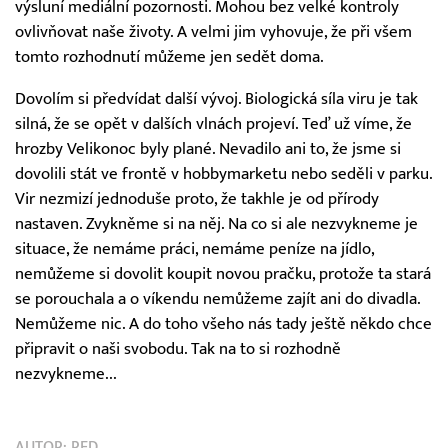
výsluní mediální pozornosti. Mohou bez velké kontroly
ovlivňovat naše životy. A velmi jim vyhovuje, že při všem
tomto rozhodnutí můžeme jen sedět doma.
Dovolím si předvídat další vývoj. Biologická síla viru je tak
silná, že se opět v dalších vlnách projeví. Teď už víme, že
hrozby Velikonoc byly plané. Nevadilo ani to, že jsme si
dovolili stát ve frontě v hobbymarketu nebo seděli v parku.
Vir nezmizí jednoduše proto, že takhle je od přírody
nastaven. Zvykněme si na něj. Na co si ale nezvykneme je
situace, že nemáme práci, nemáme peníze na jídlo,
nemůžeme si dovolit koupit novou pračku, protože ta stará
se porouchala a o víkendu nemůžeme zajít ani do divadla.
Nemůžeme nic. A do toho všeho nás tady ještě někdo chce
připravit o naši svobodu. Tak na to si rozhodně
nezvykneme...
AUTOR:
RED