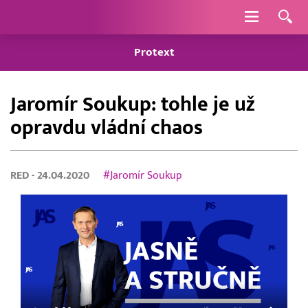
Navigace
Protext
Jaromír Soukup: tohle je už
opravdu vládní chaos
RED
- 24.04.2020
#Jaromír Soukup