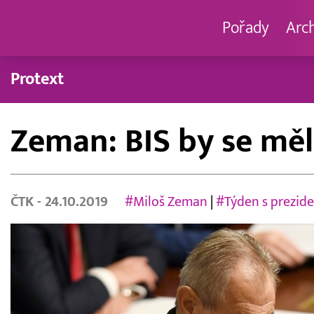
Pořady
Arc
Protext
Zeman: BIS by se měl
ČTK
- 24.10.2019
#Miloš Zeman
|
#Týden s prezid