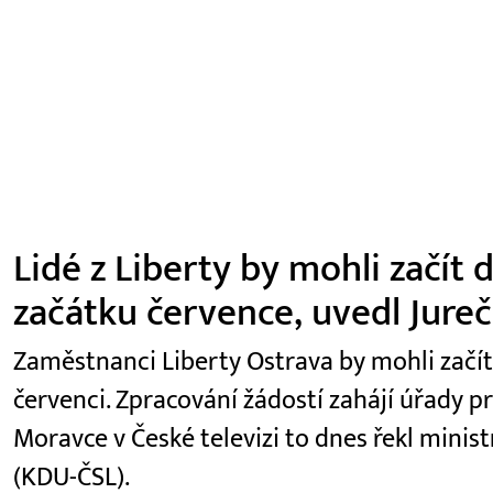
Lidé z Liberty by mohli začít
začátku července, uvedl Jure
Zaměstnanci Liberty Ostrava by mohli začí
červenci. Zpracování žádostí zahájí úřady p
Moravce v České televizi to dnes řekl minist
(KDU-ČSL).