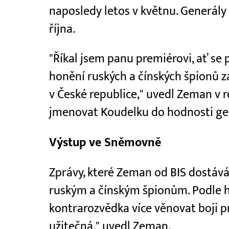
naposledy letos v květnu. Generál
října.
"Říkal jsem panu premiérovi, ať se 
honění ruských a čínských špionů 
v České republice," uvedl Zeman v r
jmenovat Koudelku do hodnosti ge
Výstup ve Sněmovně
Zprávy, které Zeman od BIS dostává,
ruským a čínským špionům. Podle h
kontrarozvědka více věnovat boji p
užitečná," uvedl Zeman.