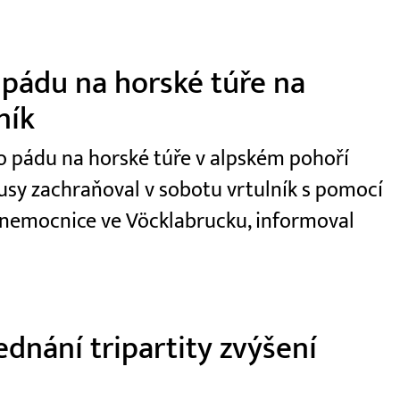
 pádu na horské túře na
ník
 po pádu na horské túře v alpském pohoří
usy zachraňoval v sobotu vrtulník s pomocí
 nemocnice ve Vöcklabrucku, informoval
dnání tripartity zvýšení