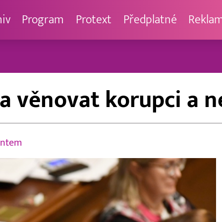
hiv
Program
Protext
Předplatné
Rekla
a věnovat korupci a n
entem