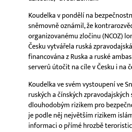
Koudelka v pondělí na bezpečnostn
sněmovně oznámil, že kontrarozvěd
organizovanému zločinu (NCOZ) loni 
Česku vytvářela ruská zpravodajská
financována z Ruska a ruské ambas
serverů útočit na cíle v Česku i na 
Koudelka ve svém vystoupení ve Sn
ruských a čínských zpravodajských 
dlouhodobým rizikem pro bezpečno
je podle něj největším rizikem islá
informaci o přímé hrozbě teroristi