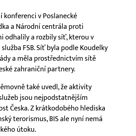
í konferenci v Poslanecké
ka a Národní centrála proti
odhalily a rozbily síť, kterou v
 služba FSB. Síť byla podle Koudelky
ády a měla prostřednictvím sítě
české zahraniční partnery.
ěmovně také uvedl, že aktivity
služeb jsou nejpodstatnějším
st Česka. Z krátkodobého hlediska
mský terorismus, BIS ale nyní nemá
ckého útoku.