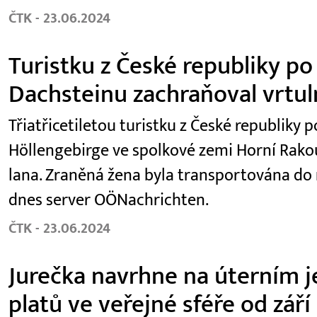
ČTK - 23.06.2024
Turistku z České republiky po
Dachsteinu zachraňoval vrtul
Třiatřicetiletou turistku z České republiky
Höllengebirge ve spolkové zemi Horní Rako
lana. Zraněná žena byla transportována do
dnes server OÖNachrichten.
ČTK - 23.06.2024
Jurečka navrhne na úterním je
platů ve veřejné sféře od září