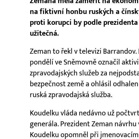
Zemana měla zaměřit na ekonomic
na fiktivní honbu ruských a číns
proti korupci by podle prezident
užitečná.
Zeman to řekl v televizi Barrandov.
pondělí ve Sněmovně označil aktivi
zpravodajských služeb za nejpodsta
bezpečnost země a ohlásil odhalení 
ruská zpravodajská služba.
Koudelku vláda nedávno už počtvrt
generála. Prezident Zeman návrhu 
Koudelku opomněl při jmenovacím c