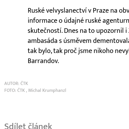
Ruské velvyslanectví v Praze na ob
informace o údajné ruské agenturní
skutečností. Dnes na to upozornil i
ambasáda s úsměvem dementovala. A
tak bylo, tak proč jsme nikoho nevyh
Barrandov.
AUTOR:
ČTK
FOTO:
ČTK
, Michal Krumphanzl
Sdílet článek