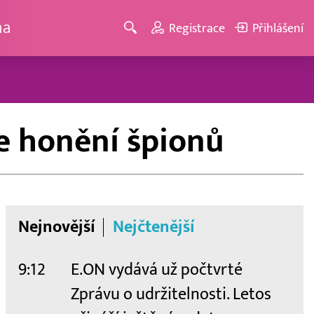
ma
Registrace
Přihlášení
e honění špionů
Nejnovější
Nejčtenější
9:12
E.ON vydává už počtvrté
Zprávu o udržitelnosti. Letos