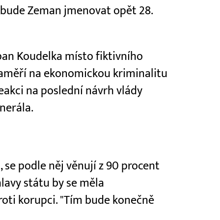
y bude Zeman jmenovat opět 28.
pan Koudelka místo fiktivního
zaměří na ekonomickou kriminalitu
eakci na poslední návrh vlády
nerála.
 se podle něj věnují z 90 procent
lavy státu by se měla
roti korupci. "Tím bude konečně