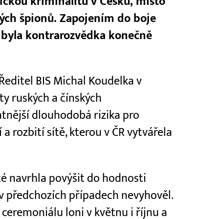
kou kriminalitu v Česku, místo
kých špionů. Zapojením do boje
a byla kontrarozvědka konečně
 Ředitel BIS Michal Koudelka v
ty ruských a čínských
tnější dlouhodobá rizika pro
a rozbití sítě, kterou v ČR vytvářela
é navrhla povýšit do hodnosti
v předchozích případech nevyhověl.
eremoniálu loni v květnu i říjnu a