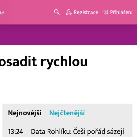
ma
Registrace
Přihlášení
rosadit rychlou
Nejnovější
Nejčtenější
13:24
Data Rohlíku: Češi pořád sázejí