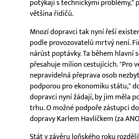
potýkají s technickými problémy," p
většina řidičů.
Mnozí dopravci tak nyní řeší exist
podle provozovatelů mrtvý není. Fi
nárůst poptávky. Ta během hlavní 
přesahuje milion cestujících. "Pro v
nepravidelná přeprava osob nezbyt
podporou pro ekonomiku státu," do
dopravci nyní žádají, by jim měla 
trhu. O možné podpoře zástupci do
dopravy Karlem Havlíčkem (za ANO
Stát v závěru loňského roku rozděl