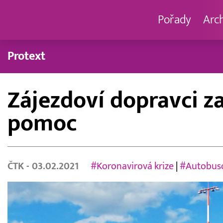
Pořady
Arc
Protext
Zájezdoví dopravci za
pomoc
ČTK
- 03.02.2021
#Koronavirová krize
|
#Autobus