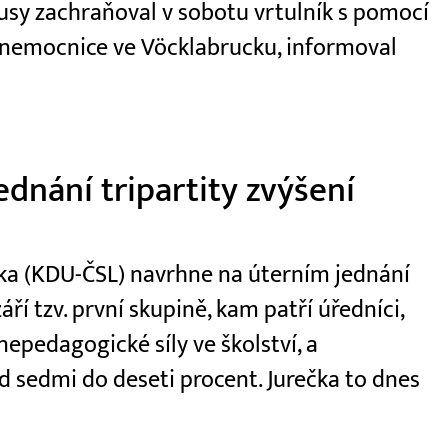
usy zachraňoval v sobotu vrtulník s pomocí
 nemocnice ve Vöcklabrucku, informoval
dnání tripartity zvýšení
ečka (KDU-ČSL) navrhne na úterním jednání
áří tzv. první skupině, kam patří úředníci,
 nepedagogické síly ve školství, a
 sedmi do deseti procent. Jurečka to dnes