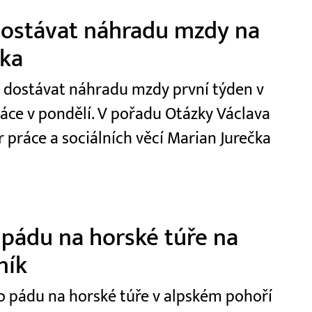
 dostávat náhradu mzdy na
čka
t dostávat náhradu mzdy první týden v
ráce v pondělí. V pořadu Otázky Václava
r práce a sociálních věcí Marian Jurečka
 pádu na horské túře na
ník
 po pádu na horské túře v alpském pohoří