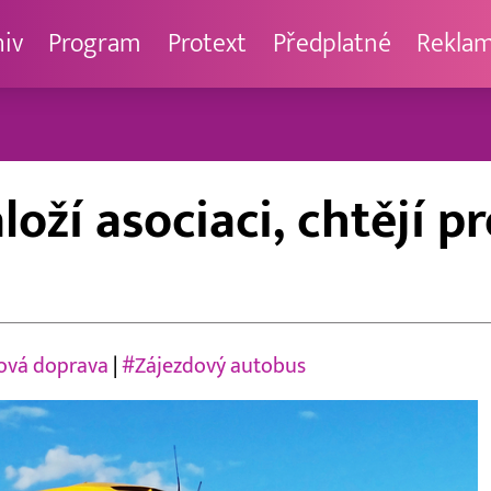
hiv
Program
Protext
Předplatné
Rekla
loží asociaci, chtějí p
ová doprava
|
#Zájezdový autobus