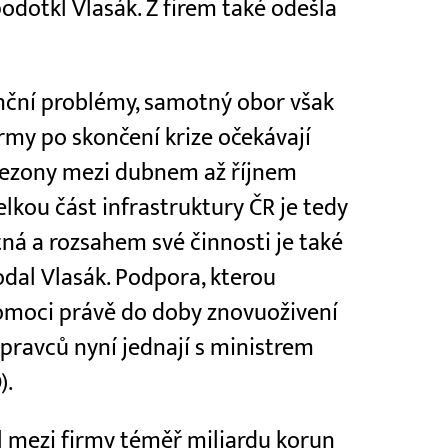
odotkl Vlasák. Z firem také odešla
enční problémy, samotný obor však
rmy po skončení krize očekávají
sezony mezi dubnem až říjnem
elkou část infrastruktury ČR je tedy
ná a rozsahem své činnosti je také
dal Vlasák. Podpora, kterou
pomoci právě do doby znovuoživení
pravců nyní jednají s ministrem
).
il mezi firmy téměř miliardu korun