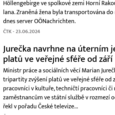
Höllengebirge ve spolkové zemi Horní Rako
lana. Zraněná žena byla transportována do
dnes server OÖNachrichten.
ČTK - 23.06.2024
Jurečka navrhne na úterním je
platů ve veřejné sféře od září
Ministr práce a sociálních věcí Marian Jur
tripartity zvýšení platů ve veřejné sféře od z
pracovníci v kultuře, techničtí pracovníci či
zaměstnancům ve státní službě v rozmezí od
řekl v pořadu České televize...