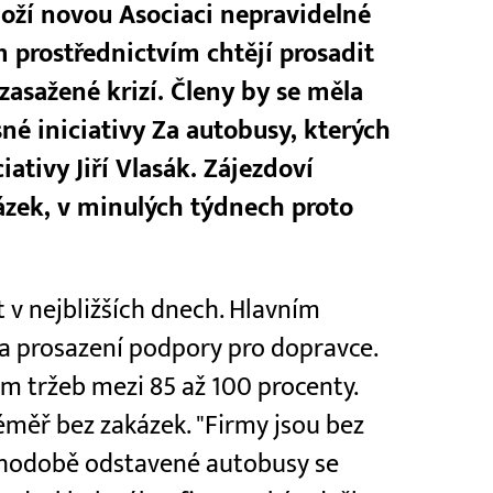
loží novou Asociaci nepravidelné
 prostřednictvím chtějí prosadit
asažené krizí. Členy by se měla
né iniciativy Za autobusy, kterých
ciativy Jiří Vlasák. Zájezdoví
ázek, v minulých týdnech proto
t v nejbližších dnech. Hlavním
a prosazení podpory pro dopravce.
em tržeb mezi 85 až 100 procenty.
éměř bez zakázek. "Firmy jsou bez
ouhodobě odstavené autobusy se