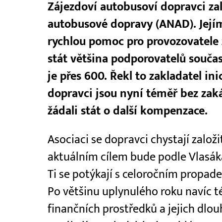
Zájezdoví autobusoví dopravci za
autobusové dopravy (ANAD). Jejím
rychlou pomoc pro provozovatele z
stát většina podporovatelů součas
je přes 600. Řekl to zakladatel ini
dopravci jsou nyní téměř bez zak
žádali stát o další kompenzace.
Asociaci se dopravci chystají založi
aktuálním cílem bude podle Vlasák
Ti se potýkají s celoročním propad
Po většinu uplynulého roku navíc t
finančních prostředků a jejich dl