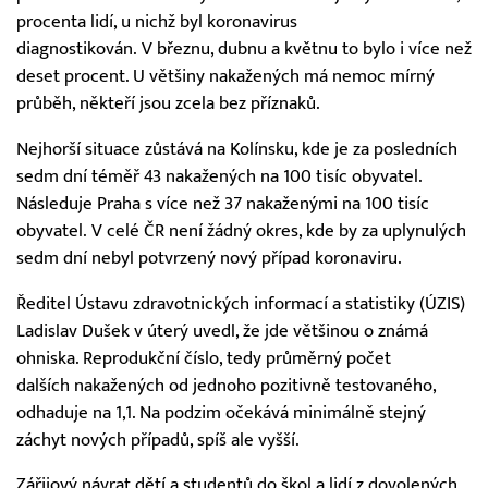
procenta lidí, u nichž byl koronavirus
diagnostikován. V březnu, dubnu a květnu to bylo i více než
deset procent. U většiny nakažených má nemoc mírný
průběh, někteří jsou zcela bez příznaků.
Nejhorší situace zůstává na Kolínsku, kde je za posledních
sedm dní téměř 43 nakažených na 100 tisíc obyvatel.
Následuje Praha s více než 37 nakaženými na 100 tisíc
obyvatel. V celé ČR není žádný okres, kde by za uplynulých
sedm dní nebyl potvrzený nový případ koronaviru.
Ředitel Ústavu zdravotnických informací a statistiky (ÚZIS)
Ladislav Dušek v úterý uvedl, že jde většinou o známá
ohniska. Reprodukční číslo, tedy průměrný počet
dalších nakažených od jednoho pozitivně testovaného,
odhaduje na 1,1. Na podzim očekává minimálně stejný
záchyt nových případů, spíš ale vyšší.
Zářijový návrat dětí a studentů do škol a lidí z dovolených