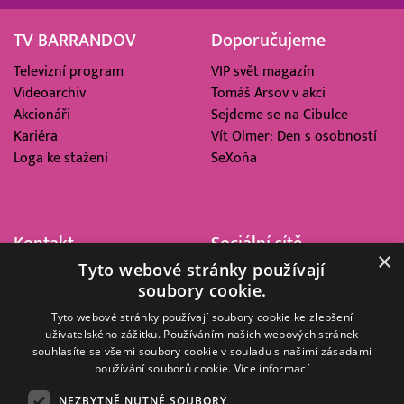
TV BARRANDOV
Doporučujeme
Televizní program
VIP svět magazín
Videoarchiv
Tomáš Arsov v akci
Akcionáři
Sejdeme se na Cibulce
Kariéra
Vít Olmer: Den s osobností
Loga ke stažení
SeXoňa
Kontakt
Sociální sítě
×
Tyto webové stránky používají
Barrandov Televizní Studio,
soubory cookie.
a.s.
Kříženeckého nám. 322
Tyto webové stránky používají soubory cookie ke zlepšení
uživatelského zážitku. Používáním našich webových stránek
152 00 Praha 5
souhlasíte se všemi soubory cookie v souladu s našimi zásadami
IČ 416 93 311
používání souborů cookie.
Více informací
dotazy@barrandov.tv
NEZBYTNĚ NUTNÉ SOUBORY