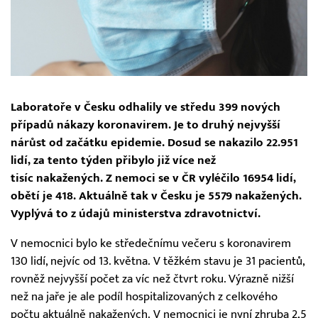
Laboratoře v Česku odhalily ve středu 399 nových
případů nákazy koronavirem. Je to druhý nejvyšší
nárůst od začátku epidemie. Dosud se nakazilo 22.951
lidí, za tento týden přibylo již více než
tisíc nakažených. Z nemoci se v ČR vyléčilo 16954 lidí,
obětí je 418. Aktuálně tak v Česku je 5579 nakažených.
Vyplývá to z údajů ministerstva zdravotnictví.
V nemocnici bylo ke středečnímu večeru s koronavirem
130 lidí, nejvíc od 13. května. V těžkém stavu je 31 pacientů,
rovněž nejvyšší počet za víc než čtvrt roku. Výrazně nižší
než na jaře je ale podíl hospitalizovaných z celkového
počtu aktuálně nakažených. V nemocnici je nyní zhruba 2,5