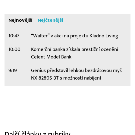
Nejnovější
Nejčtenější
10:47
“Walter” v akci na projektu Kladno Living
10:00
Komerční banka získala prestižní ocenění
Celent Model Bank
9:19
Genius představil lehkou bezdrátovou myš
NX-8280S BT s možností nabíjení
Další články z rubriky