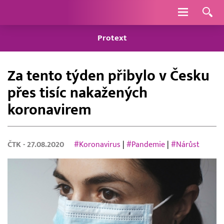
Navigace
Protext
Za tento týden přibylo v Česku
přes tisíc nakažených
koronavirem
ČTK
- 27.08.2020
#Koronavirus
|
#Pandemie
|
#Nárůst