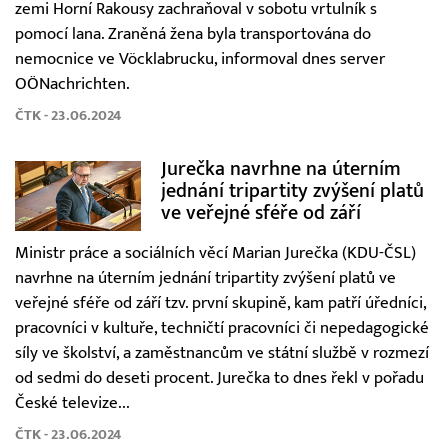
zemi Horní Rakousy zachraňoval v sobotu vrtulník s
pomocí lana. Zraněná žena byla transportována do
nemocnice ve Vöcklabrucku, informoval dnes server
OÖNachrichten.
ČTK - 23.06.2024
Jurečka navrhne na úterním
jednání tripartity zvýšení platů
ve veřejné sféře od září
Ministr práce a sociálních věcí Marian Jurečka (KDU-ČSL)
navrhne na úterním jednání tripartity zvýšení platů ve
veřejné sféře od září tzv. první skupině, kam patří úředníci,
pracovníci v kultuře, techničtí pracovníci či nepedagogické
síly ve školství, a zaměstnancům ve státní službě v rozmezí
od sedmi do deseti procent. Jurečka to dnes řekl v pořadu
České televize...
ČTK - 23.06.2024