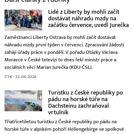
Lidé z Liberty by mohli začít
dostávat náhradu mzdy na
začátku července, uvedl Jurečka
Zaměstnanci Liberty Ostrava by mohli začít dostávat
náhradu mzdy první týden v červenci. Zpracování žádostí
zahájí úřady práce v pondělí. V pořadu Otázky Václava
Moravce v České televizi to dnes řekl ministr práce a
sociálních věcí Marian Jurečka (KDU-ČSL).
ČTK - 23.06.2024
Turistku z České republiky po
pádu na horské túře na
Dachsteinu zachraňoval
vrtulník
Třiatřicetiletou turistku z České republiky po pádu na
horské túře v alpském pohoří Höllengebirge ve spolkové