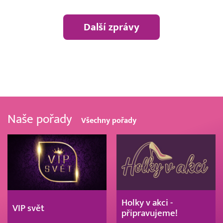
Další zprávy
Naše pořady
Všechny pořady
Holky v akci -
VIP svět
připravujeme!