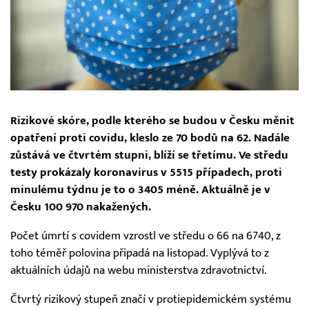
Rizikové skóre, podle kterého se budou v Česku měnit
opatření proti covidu, kleslo ze 70 bodů na 62. Nadále
zůstává ve čtvrtém stupni, blíží se třetímu. Ve středu
testy prokázaly koronavirus v 5515 případech, proti
minulému týdnu je to o 3405 méně. Aktuálně je v
Česku 100 970 nakažených.
Počet úmrtí s covidem vzrostl ve středu o 66 na 6740, z
toho téměř polovina připadá na listopad. Vyplývá to z
aktuálních údajů na webu ministerstva zdravotnictví.
Čtvrtý rizikový stupeň značí v protiepidemickém systému