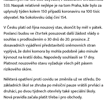
533. Naopak relativně nejlépe je na tom Praha, kde bylo za
uplynulý týden kolem 150 případů koronaviru na 100 tisíc
obyvatel. Na Sokolovsku údaj činí 154.
V Česku platí od října nouzový stav, skončit by měl v pátek.
Poslanci budou ve čtvrtek posuzovat další žádost vlády o
souhlas s prodloužením o 30 dnů do 20. prosince. Z
dosavadních vyjádření představitelů sněmovních stran
vyplývá, že dolní komora by mohla podobně jako minule
kývnout na kratší dobu. Naposledy souhlasili se 17 dny.
Platnost nouzového stavu vyžaduje všech pět pásem
rizikového skóre.
Některá opatření proti covidu se změnila už ve středu. Do
základních škol se zhruba po měsíční pauze vrátili prvňáci a
druháci, po dvou týdnech otevřely také speciální školy.
Nová pravidla začala platit třeba i pro obchody.