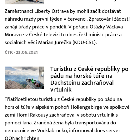
Zaměstnanci Liberty Ostrava by mohli začít dostávat
náhradu mzdy první týden v červenci. Zpracování žádostí
zahájí úřady práce v pondělí. V pořadu Otázky Václava
Moravce v České televizi to dnes řekl ministr práce a
sociálních věcí Marian Jurečka (KDU-ČSL).
ČTK - 23.06.2024
Turistku z České republiky po
pádu na horské túře na
Dachsteinu zachraňoval
vrtulník
Třiatřicetiletou turistku z České republiky po pádu na
horské túře v alpském pohoří Höllengebirge ve spolkové
zemi Horní Rakousy zachraňoval v sobotu vrtulník s
pomocí lana. Zraněná žena byla transportována do
nemocnice ve Vöcklabrucku, informoval dnes server
OÖNachrichten.