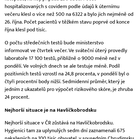
hospitalizovaných s covidem podle údajů k úternímu
večeru klesl o více než 500 na 6322 a bylo jich nejméně od
26. října. Počet pacientů v těžkém stavu poprvé od konce
října klesl pod tisíc.
O počtu středečních testů bude ministerstvo
informovat ve čtvrtek večer. Ve sváteční úterý provedly
laboratoře 17 100 testů, přibližně o 9000 méně než v
pondělí. Ve volných dnech se ale testuje méně. Podíl
pozitivních testů vzrostl na 24,8 procenta, v pondělí byl o
čtyři procentní body nižší. Sedmidenní průměr, který je
jedním z ukazatelů pro výpočet rizikového skóre, je zhruba
24 procent.
Nejhorší situace je na Havlíčkobrodsku
Nejhorší situace v ČR zůstává na Havlíčkobrodsku.
Hygienici tam za uplynulých sedm dní zaznamenali 675
nakažených na 100 tisíc obyvatel, v sousedním Chrudimsku