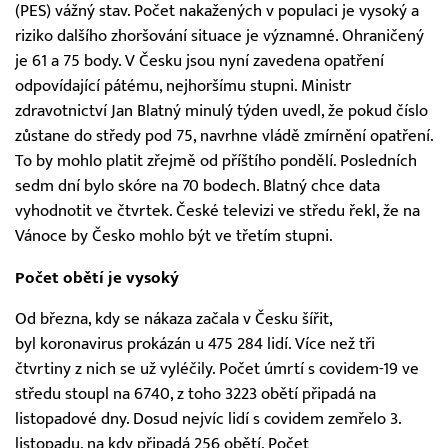
(PES) vážný stav. Počet nakažených v populaci je vysoký a
riziko dalšího zhoršování situace je významné. Ohraničený
je 61 a 75 body. V Česku jsou nyní zavedena opatření
odpovídající pátému, nejhoršímu stupni. Ministr
zdravotnictví Jan Blatný minulý týden uvedl, že pokud číslo
zůstane do středy pod 75, navrhne vládě zmírnění opatření.
To by mohlo platit zřejmě od příštího pondělí. Posledních
sedm dní bylo skóre na 70 bodech. Blatný chce data
vyhodnotit ve čtvrtek. České televizi ve středu řekl, že na
Vánoce by Česko mohlo být ve třetím stupni.
Počet obětí je vysoký
Od března, kdy se nákaza začala v Česku šířit,
byl koronavirus prokázán u 475 284 lidí. Více než tři
čtvrtiny z nich se už vyléčily. Počet úmrtí s covidem-19 ve
středu stoupl na 6740, z toho 3223 obětí připadá na
listopadové dny. Dosud nejvíc lidí s covidem zemřelo 3.
listopadu, na kdy připadá 256 obětí. Počet