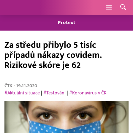
Navigace
Protext
Za středu přibylo 5 tisíc
případů nákazy covidem.
Rizikové skóre je 62
ČTK
- 19.11.2020
#Aktuální situace
|
#Testování
|
#Koronavirus v ČR