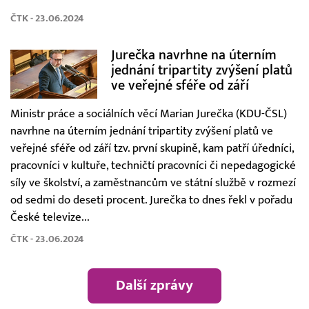
ČTK - 23.06.2024
Jurečka navrhne na úterním
jednání tripartity zvýšení platů
ve veřejné sféře od září
Ministr práce a sociálních věcí Marian Jurečka (KDU-ČSL)
navrhne na úterním jednání tripartity zvýšení platů ve
veřejné sféře od září tzv. první skupině, kam patří úředníci,
pracovníci v kultuře, techničtí pracovníci či nepedagogické
síly ve školství, a zaměstnancům ve státní službě v rozmezí
od sedmi do deseti procent. Jurečka to dnes řekl v pořadu
České televize...
ČTK - 23.06.2024
Další zprávy