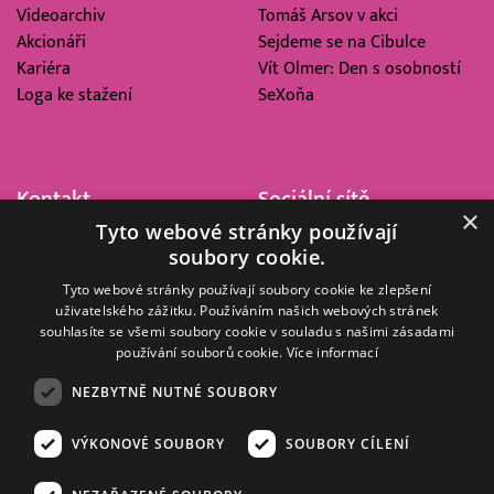
Videoarchiv
Tomáš Arsov v akci
Akcionáři
Sejdeme se na Cibulce
Kariéra
Vít Olmer: Den s osobností
Loga ke stažení
SeXoňa
Kontakt
Sociální sítě
×
Tyto webové stránky používají
Barrandov Televizní Studio,
soubory cookie.
a.s.
Kříženeckého nám. 322
Tyto webové stránky používají soubory cookie ke zlepšení
uživatelského zážitku. Používáním našich webových stránek
152 00 Praha 5
souhlasíte se všemi soubory cookie v souladu s našimi zásadami
IČ 416 93 311
používání souborů cookie.
Více informací
dotazy@barrandov.tv
NEZBYTNĚ NUTNÉ SOUBORY
VÝKONOVÉ SOUBORY
SOUBORY CÍLENÍ
© 2008–2026 EMPRESA MEDIA, a.s. Všechna práva vyhrazena.
Kompletní pravidla využívání obsahu webu
najdete ZDE
.