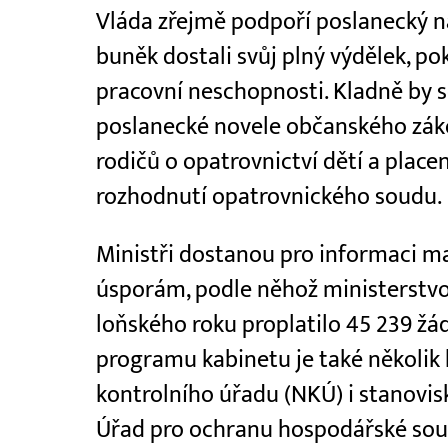
Vláda zřejmě podpoří poslanecký ná
buněk dostali svůj plný výdělek, p
pracovní neschopnosti. Kladně by se
poslanecké novele občanského zák
rodičů o opatrovnictví dětí a place
rozhodnutí opatrovnického soudu.
Ministři dostanou pro informaci m
úsporám, podle něhož ministerstvo
loňského roku proplatilo 45 239 žád
programu kabinetu je také několik 
kontrolního úřadu (NKÚ) i stanovi
Úřad pro ochranu hospodářské sout