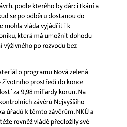
vrh, podle kterého by dárci tkání a
okud se po odběru dostanou do
 mohla vláda vyjádřit i k
oníku, která má umožnit dohodu
ní výživného po rozvodu bez
ateriál o programu Nová zelená
 životního prostředí do konce
ostí za 9,98 miliardy korun. Na
kontrolních závěrů Nejvyššího
ska úřadů k těmto závěrům. NKÚ a
ěže rovněž vládě předložily své