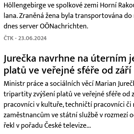
Höllengebirge ve spolkové zemi Horní Rako
lana. Zraněná žena byla transportována do
dnes server OÖNachrichten.
ČTK - 23.06.2024
Jurečka navrhne na úterním je
platů ve veřejné sféře od září
Ministr práce a sociálních věcí Marian Jur
tripartity zvýšení platů ve veřejné sféře od z
pracovníci v kultuře, techničtí pracovníci či
zaměstnancům ve státní službě v rozmezí od
řekl v pořadu České televize...