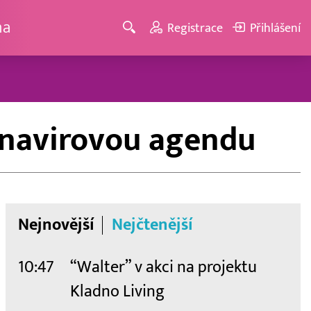
ma
Registrace
Přihlášení
onavirovou agendu
Nejnovější
Nejčtenější
10:47
“Walter” v akci na projektu
Kladno Living