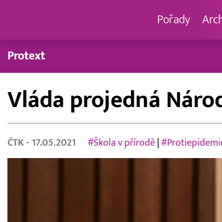
Pořady
Arc
Protext
Vláda projedná Náro
ČTK
- 17.05.2021
#Škola v přírodě
|
#Protiepidemi