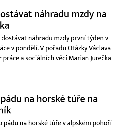
 dostávat náhradu mzdy na
čka
t dostávat náhradu mzdy první týden v
ráce v pondělí. V pořadu Otázky Václava
r práce a sociálních věcí Marian Jurečka
 pádu na horské túře na
ník
 po pádu na horské túře v alpském pohoří