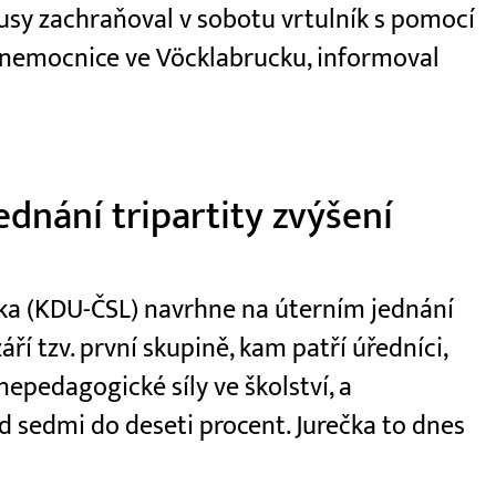
usy zachraňoval v sobotu vrtulník s pomocí
 nemocnice ve Vöcklabrucku, informoval
dnání tripartity zvýšení
ečka (KDU-ČSL) navrhne na úterním jednání
áří tzv. první skupině, kam patří úředníci,
 nepedagogické síly ve školství, a
 sedmi do deseti procent. Jurečka to dnes