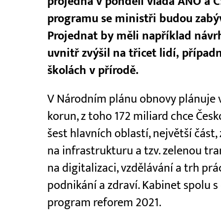
projedná v pondělí vláda ANO a 
programu se ministři budou zabý
Projednat by měli například návrh
uvnitř zvýšil na třicet lidí, přípa
školách v přírodě.
V Národním plánu obnovy plánuje v
korun, z toho 172 miliard chce Česko
šest hlavních oblastí, největší část
na infrastrukturu a tzv. zelenou tr
na digitalizaci, vzdělávání a trh pr
podnikání a zdraví. Kabinet spolu
program reforem 2021.