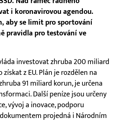
ČSSD. Nad rámec řádného
vat i koronavirovou agendou.
, aby se limit pro sportování
dně pravidla pro testování ve
láda investovat zhruba 200 miliard
 získat z EU. Plán je rozdělen na
, zhruba 91 miliard korun, je určena
ansformaci. Další peníze jsou určeny
áce, vývoj a inovace, podporu
 s dokumentem projedná i Národním