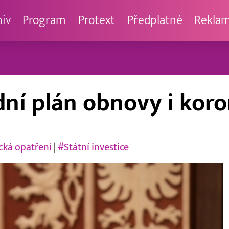
hiv
Program
Protext
Předplatné
Rekla
dní plán obnovy i kor
cká opatření
|
#Státní investice