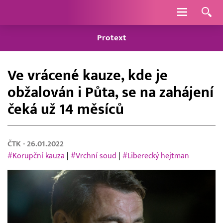
Navigace
Protext
Ve vrácené kauze, kde je
obžalován i Půta, se na zahájení
čeká už 14 měsíců
ČTK
- 26.01.2022
#Korupční kauza
|
#Vrchní soud
|
#Liberecký hejtman