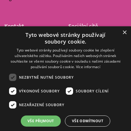
Kontakt
Sociální sítě
×
Tyto webové stránky používají
Barrandov Televizní Studio,
soubory cookie.
a.s.
Kříženeckého nám. 322
Tyto webové stránky používají soubory cookie ke zlepšení
uživatelského zážitku. Používáním našich webových stránek
152 00 Praha 5
souhlasíte se všemi soubory cookie v souladu s našimi zásadami
IČ 416 93 311
používání souborů cookie.
Více informací
dotazy@barrandov.tv
NEZBYTNĚ NUTNÉ SOUBORY
VÝKONOVÉ SOUBORY
SOUBORY CÍLENÍ
© 2008–2026 EMPRESA MEDIA, a.s. Všechna práva vyhrazena.
Kompletní pravidla využívání obsahu webu
najdete ZDE
.
NEZAŘAZENÉ SOUBORY
Zásady ochrany osobních a dalších zpracovávaných údajů
.
Nastavení Cookies
.
Informace o měření sledovanosti videa ve video archivu
VŠE PŘIJMOUT
VŠE ODMÍTNOUT
Nielsen Digital Measurement
. Využíváme grafické podklady z