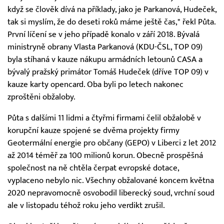
když se člověk dívá na příklady, jako je Parkanová, Hudeček,
tak si myslím, že do deseti roků máme ještě čas," řekl Půta.
První líčení se v jeho případě konalo v září 2018. Bývalá
ministryně obrany Vlasta Parkanová (KDU-ČSL, TOP 09)
byla stíhaná v kauze nákupu armádních letounů CASA a
bývalý pražský primátor Tomáš Hudeček (dříve TOP 09) v
kauze karty opencard. Oba byli po letech nakonec
zproštěni obžaloby.
Půta s dalšími 11 lidmi a čtyřmi firmami čelil obžalobě v
korupční kauze spojené se dvěma projekty firmy
Geotermální energie pro občany (GEPO) v Liberci z let 2012
až 2014 téměř za 100 milionů korun. Obecně prospěšná
společnost na ně chtěla čerpat evropské dotace,
vyplaceno nebylo nic. Všechny obžalované koncem května
2020 nepravomocně osvobodil liberecký soud, vrchní soud
ale v listopadu téhož roku jeho verdikt zrušil.