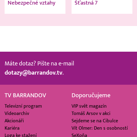
Nebezpečné vztahy
Šťastná 7
Máte dotaz? Pište na e-mail
dotazy@barrandov.tv
.
TV BARRANDOV
Doporučujeme
Televizní program
VIP svět magazín
Videoarchiv
Tomáš Arsov v akci
Akcionáři
Sejdeme se na Cibulce
Kariéra
Vít Olmer: Den s osobností
Loga ke stažení
SeXoňa