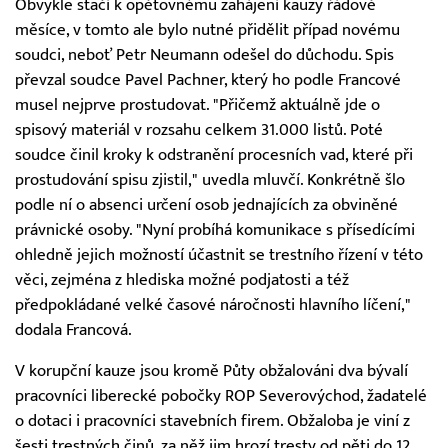
Obvykle stačí k opětovnému zahájení kauzy řádově
měsíce, v tomto ale bylo nutné přidělit případ novému
soudci, neboť Petr Neumann odešel do důchodu. Spis
převzal soudce Pavel Pachner, který ho podle Francové
musel nejprve prostudovat. "Přičemž aktuálně jde o
spisový materiál v rozsahu celkem 31.000 listů. Poté
soudce činil kroky k odstranění procesních vad, které při
prostudování spisu zjistil," uvedla mluvčí. Konkrétně šlo
podle ní o absenci určení osob jednajících za obviněné
právnické osoby. "Nyní probíhá komunikace s přísedícími
ohledně jejich možností účastnit se trestního řízení v této
věci, zejména z hlediska možné podjatosti a též
předpokládané velké časové náročnosti hlavního líčení,"
dodala Francová.
V korupční kauze jsou kromě Půty obžalováni dva bývalí
pracovníci liberecké pobočky ROP Severovýchod, žadatelé
o dotaci i pracovníci stavebních firem. Obžaloba je viní z
šesti trestných činů, za něž jim hrozí tresty od pěti do 12