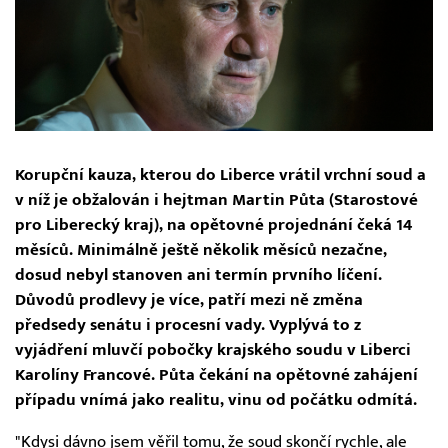
Korupční kauza, kterou do Liberce vrátil vrchní soud a
v níž je obžalován i hejtman Martin Půta (Starostové
pro Liberecký kraj), na opětovné projednání čeká 14
měsíců. Minimálně ještě několik měsíců nezačne,
dosud nebyl stanoven ani termín prvního líčení.
Důvodů prodlevy je více, patří mezi ně změna
předsedy senátu i procesní vady. Vyplývá to z
vyjádření mluvčí pobočky krajského soudu v Liberci
Karolíny Francové. Půta čekání na opětovné zahájení
případu vnímá jako realitu, vinu od počátku odmítá.
"Kdysi dávno jsem věřil tomu, že soud skončí rychle, ale