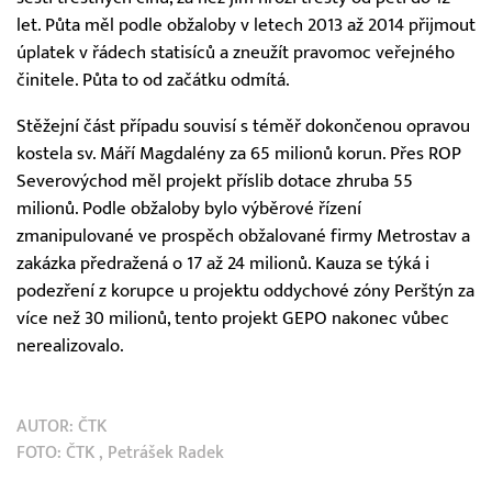
let. Půta měl podle obžaloby v letech 2013 až 2014 přijmout
úplatek v řádech statisíců a zneužít pravomoc veřejného
činitele. Půta to od začátku odmítá.
Stěžejní část případu souvisí s téměř dokončenou opravou
kostela sv. Máří Magdalény za 65 milionů korun. Přes ROP
Severovýchod měl projekt příslib dotace zhruba 55
milionů. Podle obžaloby bylo výběrové řízení
zmanipulované ve prospěch obžalované firmy Metrostav a
zakázka předražená o 17 až 24 milionů. Kauza se týká i
podezření z korupce u projektu oddychové zóny Perštýn za
více než 30 milionů, tento projekt GEPO nakonec vůbec
nerealizovalo.
AUTOR:
ČTK
FOTO:
ČTK
, Petrášek Radek