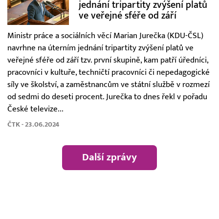
jednání tripartity zvýšení platů
ve veřejné sféře od září
Ministr práce a sociálních věcí Marian Jurečka (KDU-ČSL)
navrhne na úterním jednání tripartity zvýšení platů ve
veřejné sféře od září tzv. první skupině, kam patří úředníci,
pracovníci v kultuře, techničtí pracovníci či nepedagogické
síly ve školství, a zaměstnancům ve státní službě v rozmezí
od sedmi do deseti procent. Jurečka to dnes řekl v pořadu
České televize...
ČTK - 23.06.2024
Další zprávy