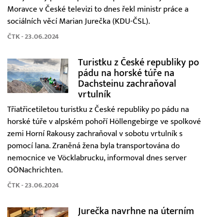
Moravce v České televizi to dnes řekl ministr práce a
sociálních věcí Marian Jurečka (KDU-ČSL).
ČTK - 23.06.2024
Turistku z České republiky po
pádu na horské túře na
Dachsteinu zachraňoval
vrtulník
Třiatřicetiletou turistku z České republiky po pádu na
horské túře v alpském pohoří Höllengebirge ve spolkové
zemi Horní Rakousy zachraňoval v sobotu vrtulník s
pomocí lana. Zraněná žena byla transportována do
nemocnice ve Vöcklabrucku, informoval dnes server
OÖNachrichten.
ČTK - 23.06.2024
Jurečka navrhne na úterním