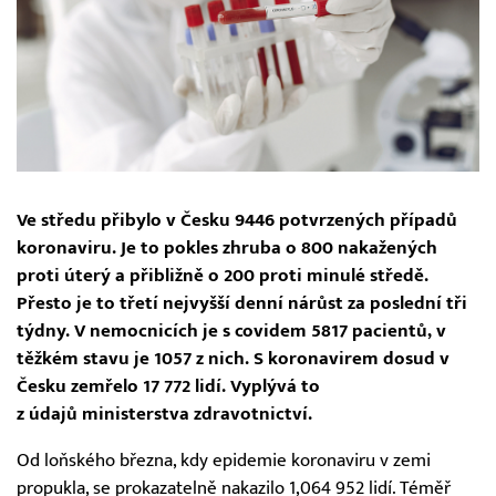
Ve středu přibylo v Česku 9446 potvrzených případů
koronaviru. Je to pokles zhruba o 800 nakažených
proti úterý a přibližně o 200 proti minulé středě.
Přesto je to třetí nejvyšší denní nárůst za poslední tři
týdny. V nemocnicích je s covidem 5817 pacientů, v
těžkém stavu je 1057 z nich. S koronavirem dosud v
Česku zemřelo 17 772 lidí. Vyplývá to
z údajů ministerstva zdravotnictví.
Od loňského března, kdy epidemie koronaviru v zemi
propukla, se prokazatelně nakazilo 1,064 952 lidí. Téměř