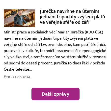
Jurečka navrhne na úterním
jednání tripartity zvýšení platů
ve veřejné sféře od září
Ministr práce a sociálních věcí Marian Jurečka (KDU-ČSL)
navrhne na úterním jednání tripartity zvýšení platů ve
veřejné sféře od září tzv. první skupině, kam patří úředníci,
pracovníci v kultuře, techničtí pracovníci či nepedagogické
síly ve školství, a zaměstnancům ve státní službě v rozmezí
od sedmi do deseti procent. Jurečka to dnes řekl v pořadu
České televize...
ČTK - 23.06.2024
Další zprávy