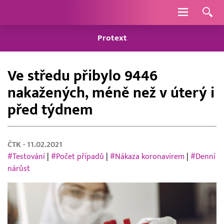
Navigace
Protext
Ve středu přibylo 9446
nakažených, méně než v úterý i
před týdnem
ČTK
- 11.02.2021
#Testování
|
#Počet případů
|
#Nákaza koronavirem
|
#Denní
nárůst