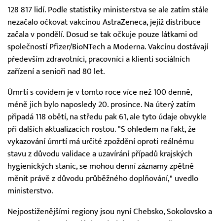
128 817 lidí. Podle statistiky ministerstva se ale zatím stále
nezačalo očkovat vakcínou AstraZeneca, jejíž distribuce
začala v pondělí. Dosud se tak očkuje pouze látkami od
společností Pfizer/BioNTech a Moderna. Vakcínu dostávají
především zdravotníci, pracovníci a klienti sociálních
zařízení a senioři nad 80 let.
Úmrtí s covidem je v tomto roce více než 100 denně,
méně jich bylo naposledy 20. prosince. Na úterý zatím
připadá 118 obětí, na středu pak 61, ale tyto údaje obvykle
při dalších aktualizacích rostou. "S ohledem na fakt, že
vykazování úmrtí má určité zpoždění oproti reálnému
stavu z důvodu validace a uzavírání případů krajských
hygienických stanic, se mohou denní záznamy zpětně
měnit právě z důvodu průběžného doplňování," uvedlo
ministerstvo.
Nejpostiženějšími regiony jsou nyní Chebsko, Sokolovsko a