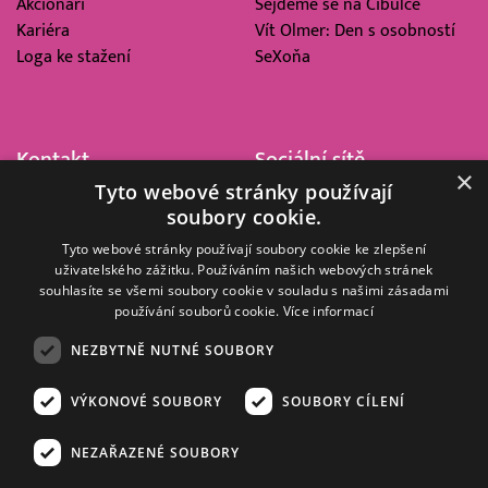
Akcionáři
Sejdeme se na Cibulce
Kariéra
Vít Olmer: Den s osobností
Loga ke stažení
SeXoňa
Kontakt
Sociální sítě
×
Tyto webové stránky používají
Barrandov Televizní Studio,
soubory cookie.
a.s.
Kříženeckého nám. 322
Tyto webové stránky používají soubory cookie ke zlepšení
uživatelského zážitku. Používáním našich webových stránek
152 00 Praha 5
souhlasíte se všemi soubory cookie v souladu s našimi zásadami
IČ 416 93 311
používání souborů cookie.
Více informací
dotazy@barrandov.tv
NEZBYTNĚ NUTNÉ SOUBORY
VÝKONOVÉ SOUBORY
SOUBORY CÍLENÍ
© 2008–2026 EMPRESA MEDIA, a.s. Všechna práva vyhrazena.
Kompletní pravidla využívání obsahu webu
najdete ZDE
.
NEZAŘAZENÉ SOUBORY
Zásady ochrany osobních a dalších zpracovávaných údajů
.
Nastavení Cookies
.