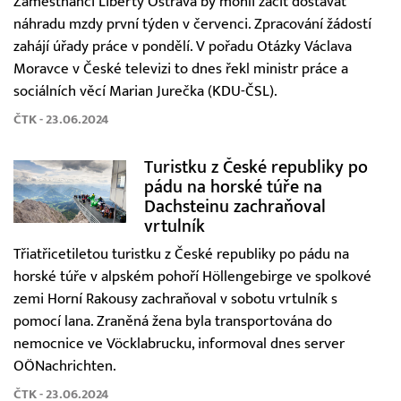
Zaměstnanci Liberty Ostrava by mohli začít dostávat
náhradu mzdy první týden v červenci. Zpracování žádostí
zahájí úřady práce v pondělí. V pořadu Otázky Václava
Moravce v České televizi to dnes řekl ministr práce a
sociálních věcí Marian Jurečka (KDU-ČSL).
ČTK - 23.06.2024
Turistku z České republiky po
pádu na horské túře na
Dachsteinu zachraňoval
vrtulník
Třiatřicetiletou turistku z České republiky po pádu na
horské túře v alpském pohoří Höllengebirge ve spolkové
zemi Horní Rakousy zachraňoval v sobotu vrtulník s
pomocí lana. Zraněná žena byla transportována do
nemocnice ve Vöcklabrucku, informoval dnes server
OÖNachrichten.
ČTK - 23.06.2024