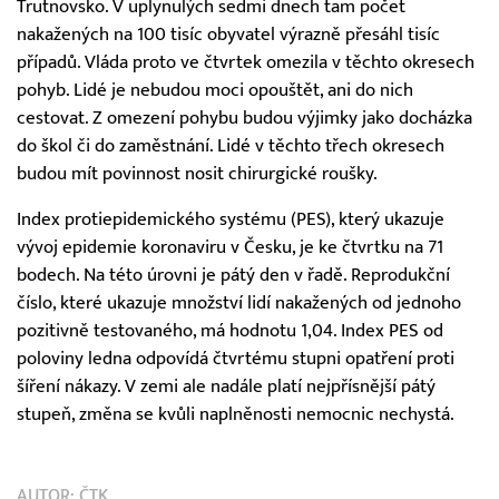
Trutnovsko. V uplynulých sedmi dnech tam počet
nakažených na 100 tisíc obyvatel výrazně přesáhl tisíc
případů. Vláda proto ve čtvrtek omezila v těchto okresech
pohyb. Lidé je nebudou moci opouštět, ani do nich
cestovat. Z omezení pohybu budou výjimky jako docházka
do škol či do zaměstnání. Lidé v těchto třech okresech
budou mít povinnost nosit chirurgické roušky.
Index protiepidemického systému (PES), který ukazuje
vývoj epidemie koronaviru v Česku, je ke čtvrtku na 71
bodech. Na této úrovni je pátý den v řadě. Reprodukční
číslo, které ukazuje množství lidí nakažených od jednoho
pozitivně testovaného, má hodnotu 1,04. Index PES od
poloviny ledna odpovídá čtvrtému stupni opatření proti
šíření nákazy. V zemi ale nadále platí nejpřísnější pátý
stupeň, změna se kvůli naplněnosti nemocnic nechystá.
AUTOR:
ČTK