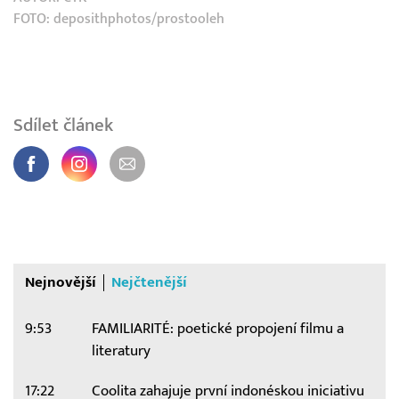
FOTO: deposithphotos/prostooleh
Sdílet článek
Nejnovější
Nejčtenější
9:53
FAMILIARITÉ: poetické propojení filmu a
literatury
17:22
Coolita zahajuje první indonéskou iniciativu