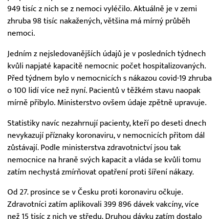
949 tisíc z nich se z nemoci vyléčilo. Aktuálně je v zemi
zhruba 98 tisíc nakažených, většina má mírný průběh
nemoci.
Jedním z nejsledovanějších údajů je v posledních týdnech
kvůli napjaté kapacitě nemocnic počet hospitalizovaných.
Před týdnem bylo v nemocnicích s nákazou covid-19 zhruba
o 100 lidí více než nyní. Pacientů v těžkém stavu naopak
mírně přibylo. Ministerstvo ovšem údaje zpětně upravuje.
Statistiky navíc nezahrnují pacienty, kteří po deseti dnech
nevykazují příznaky koronaviru, v nemocnicích přitom dál
zůstávají. Podle ministerstva zdravotnictví jsou tak
nemocnice na hraně svých kapacit a vláda se kvůli tomu
zatím nechystá zmírňovat opatření proti šíření nákazy.
Od 27. prosince se v Česku proti koronaviru očkuje.
Zdravotníci zatím aplikovali 399 896 dávek vakcíny, více
než 15 tisíc z nich ve středu. Druhou dávku zatím dostalo