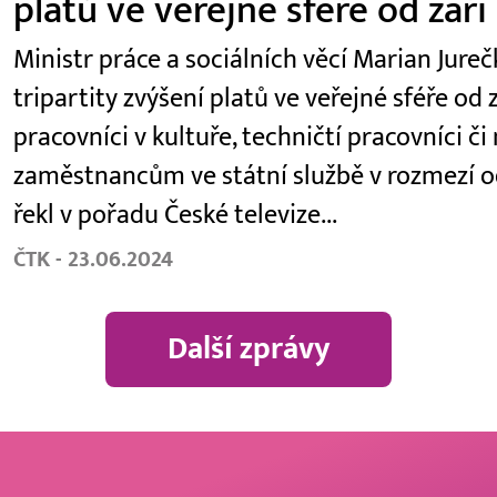
platů ve veřejné sféře od září
Ministr práce a sociálních věcí Marian Jur
tripartity zvýšení platů ve veřejné sféře od z
pracovníci v kultuře, techničtí pracovníci či
zaměstnancům ve státní službě v rozmezí od
řekl v pořadu České televize...
ČTK - 23.06.2024
Další zprávy