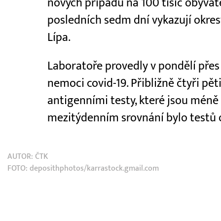
nových případů na 100 tisíc obyvat
posledních sedm dní vykazují okres
Lípa.
Laboratoře provedly v pondělí přes 
nemoci covid-19. Přibližně čtyři pě
antigenními testy, které jsou méně c
mezitýdenním srovnání bylo testů
AUTOR:
ČTK
FOTO: deposithphotos/karrastock.gmail.com