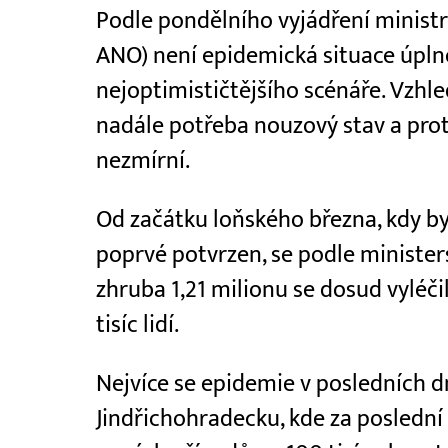
Podle pondělního vyjádření ministr
ANO) není epidemická situace úplně 
nejoptimističtějšího scénáře. Vzhl
nadále potřeba nouzový stav a prot
nezmírní.
Od začátku loňského března, kdy by
poprvé potvrzen, se podle ministers
zhruba 1,21 milionu se dosud vyléči
tisíc lidí.
Nejvíce se epidemie v posledních d
Jindřichohradecku, kde za poslední