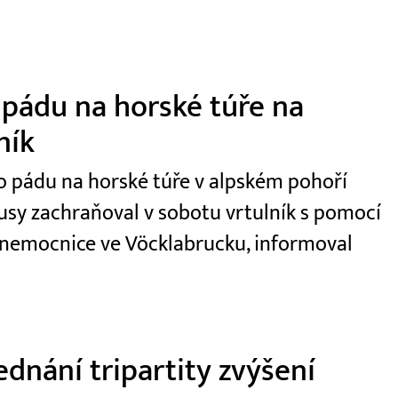
 pádu na horské túře na
ník
 po pádu na horské túře v alpském pohoří
usy zachraňoval v sobotu vrtulník s pomocí
 nemocnice ve Vöcklabrucku, informoval
dnání tripartity zvýšení