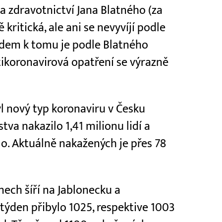
a zdravotnictví Jana Blatného (za
kritická, ale ani se nevyvíjí podle
edem k tomu je podle Blatného
ikoronavirová opatření se výrazně
l nový typ koronaviru v Česku
tva nakazilo 1,41 milionu lidí a
lo. Aktuálně nakažených je přes 78
nech šíří na Jablonecku a
 týden přibylo 1025, respektive 1003