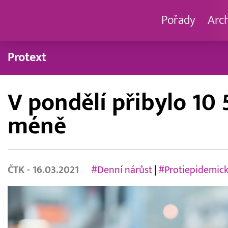
Pořady
Arc
Protext
V pondělí přibylo 10
méně
ČTK
- 16.03.2021
#Denní nárůst
|
#Protiepidemick