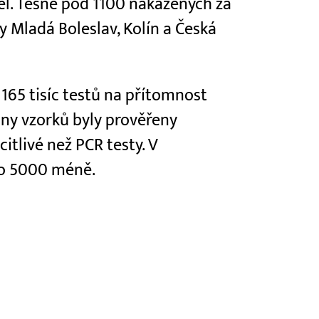
el. Těsně pod 1100 nakažených za
y Mladá Boleslav, Kolín a Česká
165 tisíc testů na přítomnost
tiny vzorků byly prověřeny
itlivé než PCR testy. V
 o 5000 méně.