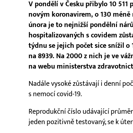
V pondělí v Česku přibylo 10 511
novým koronavirem, o 130 méně 
února je to nejnižší pondělní nár
hospitalizovaných s covidem zůst
týdnu se jejich počet sice snížil o
na 8939. Na 2000 z nich je ve váž
na webu ministerstva zdravotnict
Nadále vysoké zůstávají i denní poč
s nemocí covid-19.
Reprodukční číslo udávající průměrn
jeden pozitivně testovaný, se k úte