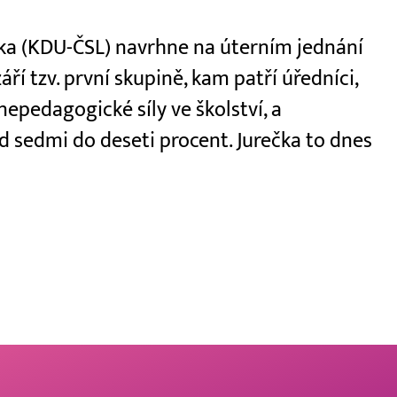
ečka (KDU-ČSL) navrhne na úterním jednání
áří tzv. první skupině, kam patří úředníci,
 nepedagogické síly ve školství, a
 sedmi do deseti procent. Jurečka to dnes