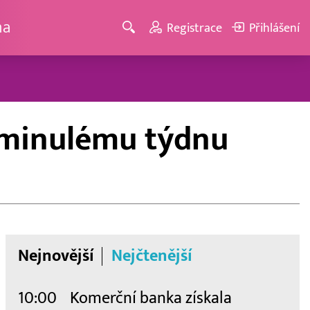
ma
Registrace
Přihlášení
i minulému týdnu
Nejnovější
Nejčtenější
10:00
Komerční banka získala