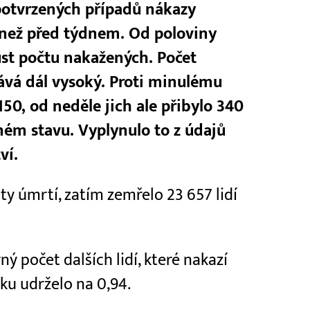
 potvrzených případů nákazy
než před týdnem. Od poloviny
ůst počtu nakažených. Počet
ává dál vysoký. Proti minulému
 150, od neděle jich ale přibylo 340
ném stavu. Vyplynulo to z údajů
ví.
ty úmrtí, zatím zemřelo 23 657 lidí
ý počet dalších lidí, které nakazí
rku udrželo na 0,94.