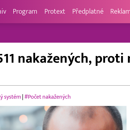
hiv
Program
Protext
Předplatné
Rekla
 511 nakažených, prot
ý systém
|
#Počet nakažených