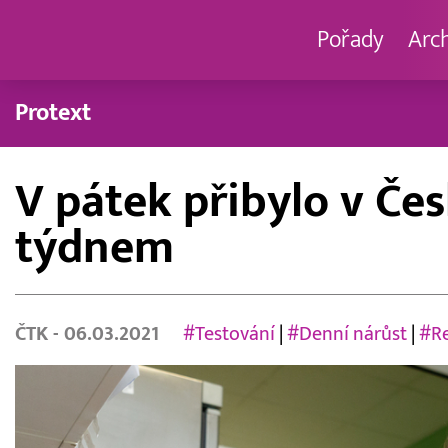
Pořady
Arc
Protext
V pátek přibylo v Če
týdnem
ČTK
- 06.03.2021
#Testování
|
#Denní nárůst
|
#Re