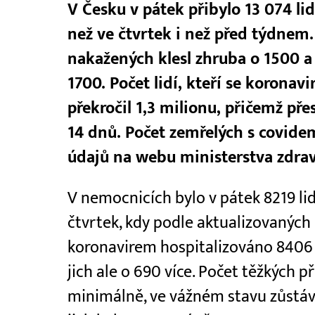
V Česku v pátek přibylo 13 074 li
než ve čtvrtek i než před týdnem.
nakažených klesl zhruba o 1500 
1700. Počet lidí, kteří se korona
překročil 1,3 milionu, přičemž pře
14 dnů. Počet zemřelých s covidem
údajů na webu ministerstva zdrav
V nemocnicích bylo v pátek 8219 li
čtvrtek, kdy podle aktualizovaných 
koronavirem hospitalizováno 8406 
jich ale o 690 více. Počet těžkých 
minimálně, ve vážném stavu zůstá