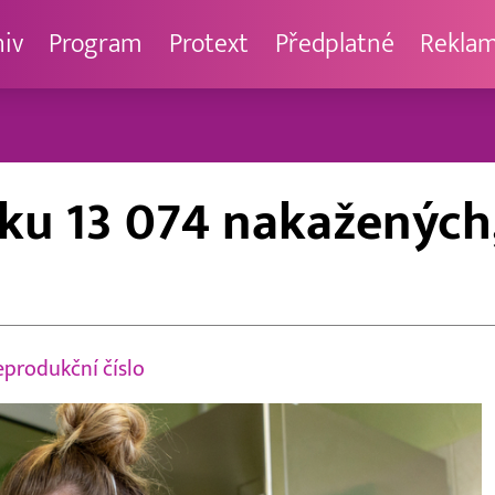
hiv
Program
Protext
Předplatné
Rekla
sku 13 074 nakažených
produkční číslo