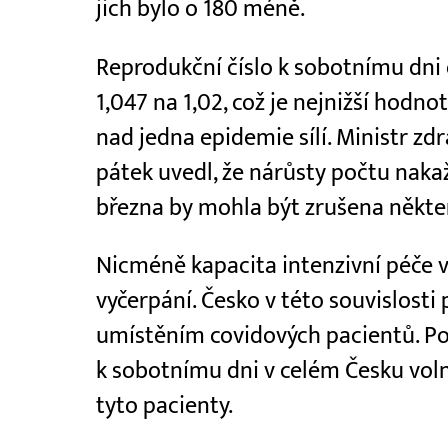
jich bylo o 180 méně.
Reprodukční číslo k sobotnímu dni o
1,047 na 1,02, což je nejnižší hodn
nad jedna epidemie sílí. Ministr zdr
pátek uvedl, že nárůsty počtu naka
března by mohla být zrušena někter
Nicméně kapacita intenzivní péče v
vyčerpání. Česko v této souvislosti
umístěním covidových pacientů. Po
k sobotnímu dni v celém Česku voln
tyto pacienty.