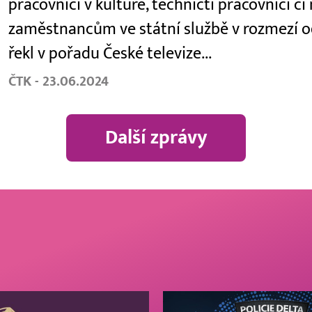
pracovníci v kultuře, techničtí pracovníci či
zaměstnancům ve státní službě v rozmezí od
řekl v pořadu České televize...
ČTK - 23.06.2024
Další zprávy