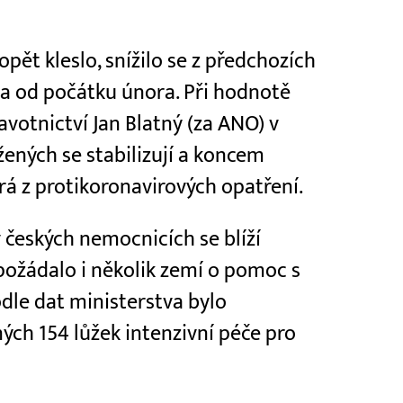
pět kleslo, snížilo se z předchozích
ota od počátku února. Při hodnotě
avotnictví Jan Blatný (za ANO) v
žených se stabilizují a koncem
á z protikoronavirových opatření.
 českých nemocnicích se blíží
 požádalo i několik zemí o pomoc s
dle dat ministerstva bylo
ých 154 lůžek intenzivní péče pro