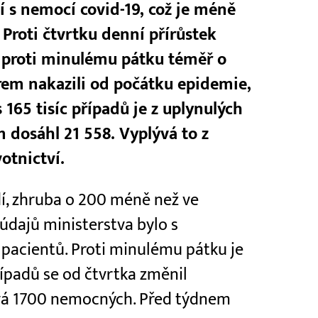
dí s nemocí covid-19, což je méně
 Proti čtvrtku denní přírůstek
a proti minulému pátku téměř o
virem nakazili od počátku epidemie,
s 165 tisíc případů je z uplynulých
 dosáhl 21 558. Vyplývá to z
otnictví.
dí, zhruba o 200 méně než ve
údajů ministerstva bylo s
pacientů. Proti minulému pátku je
případů se od čtvrtka změnil
vá 1700 nemocných. Před týdnem