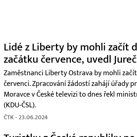
Lidé z Liberty by mohli začít
začátku července, uvedl Jure
Zaměstnanci Liberty Ostrava by mohli začí
červenci. Zpracování žádostí zahájí úřady p
Moravce v České televizi to dnes řekl minist
(KDU-ČSL).
ČTK - 23.06.2024