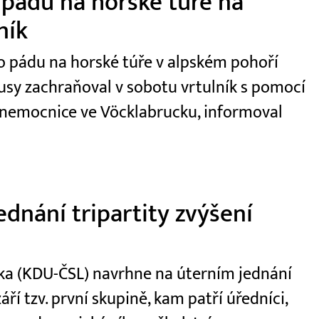
 pádu na horské túře na
ník
 po pádu na horské túře v alpském pohoří
usy zachraňoval v sobotu vrtulník s pomocí
 nemocnice ve Vöcklabrucku, informoval
dnání tripartity zvýšení
ečka (KDU-ČSL) navrhne na úterním jednání
áří tzv. první skupině, kam patří úředníci,