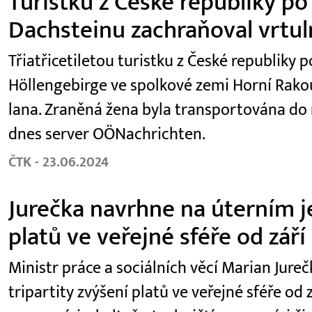
Turistku z České republiky po
Dachsteinu zachraňoval vrtul
Třiatřicetiletou turistku z České republiky
Höllengebirge ve spolkové zemi Horní Rako
lana. Zraněná žena byla transportována do
dnes server OÖNachrichten.
ČTK - 23.06.2024
Jurečka navrhne na úterním je
platů ve veřejné sféře od září
Ministr práce a sociálních věcí Marian Jur
tripartity zvýšení platů ve veřejné sféře od z