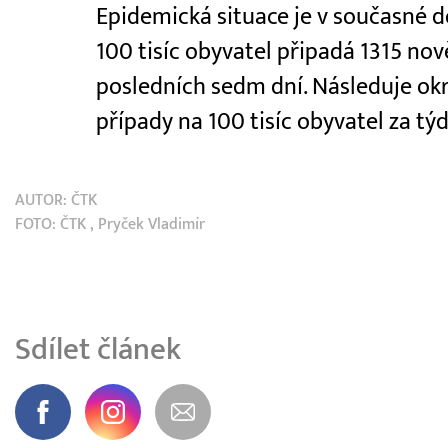
Epidemická situace je v současné d
100 tisíc obyvatel připadá 1315 no
posledních sedm dní. Následuje okr
případy na 100 tisíc obyvatel za tý
AUTOR:
ČTK
FOTO:
ČTK
, Pryček Vladimír
Sdílet článek