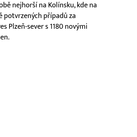
obě nejhorší na Kolínsku, kde na
vě potvrzených případů za
es Plzeň-sever s 1180 novými
den.