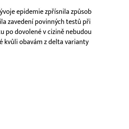
vývoje epidemie zpřísnila způsob
ila zavedení povinných testů při
stu po dovolené v cizině nebudou
 kvůli obavám z delta varianty