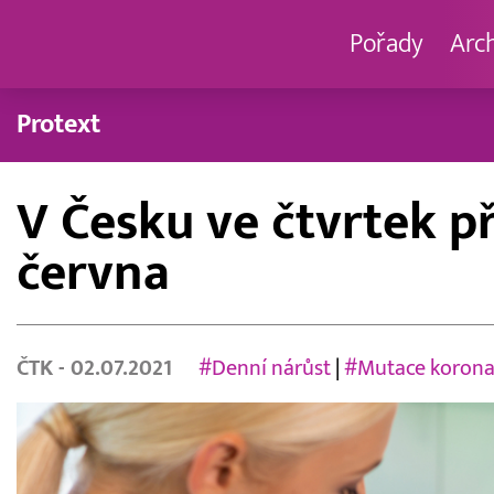
Pořady
Arc
Protext
V Česku ve čtvrtek p
června
ČTK
- 02.07.2021
#Denní nárůst
|
#Mutace korona