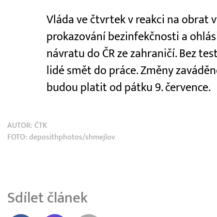
Vláda ve čtvrtek v reakci na obrat 
prokazování bezinfekčnosti a ohlás
návratu do ČR ze zahraničí. Bez te
lidé smět do práce. Změny zaváděné
budou platit od pátku 9. července.
AUTOR:
ČTK
FOTO: deposithphotos/shmejlov
Sdílet článek