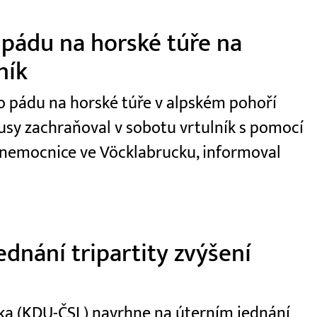
 pádu na horské túře na
ník
 po pádu na horské túře v alpském pohoří
usy zachraňoval v sobotu vrtulník s pomocí
 nemocnice ve Vöcklabrucku, informoval
dnání tripartity zvýšení
ečka (KDU-ČSL) navrhne na úterním jednání