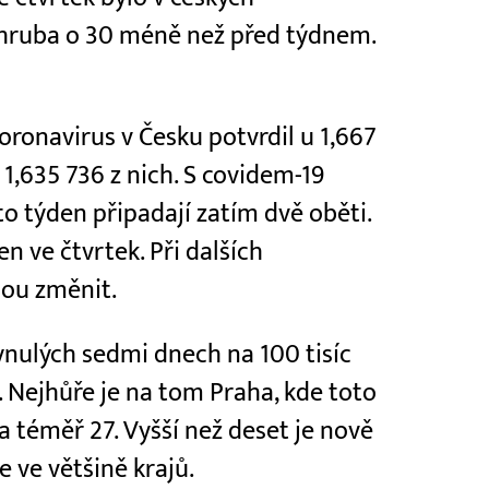
 zhruba o 30 méně než před týdnem.
ronavirus v Česku potvrdil u 1,667
 1,635 736 z nich. S covidem-19
to týden připadají zatím dvě oběti.
n ve čtvrtek. Při dalších
hou změnit.
nulých sedmi dnech na 100 tisíc
 Nejhůře je na tom Praha, kde toto
a téměř 27. Vyšší než deset je nově
e ve většině krajů.