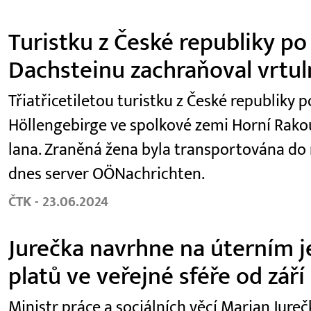
Turistku z České republiky po
Dachsteinu zachraňoval vrtul
Třiatřicetiletou turistku z České republiky
Höllengebirge ve spolkové zemi Horní Rako
lana. Zraněná žena byla transportována do
dnes server OÖNachrichten.
ČTK - 23.06.2024
Jurečka navrhne na úterním je
platů ve veřejné sféře od září
Ministr práce a sociálních věcí Marian Jur