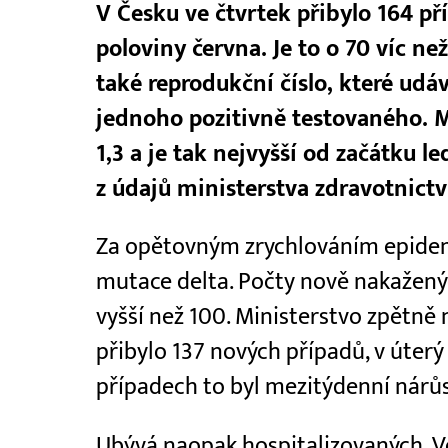
V Česku ve čtvrtek přibylo 164 př
poloviny června. Je to o 70 víc ne
také reprodukční číslo, které ud
jednoho pozitivně testovaného.
1,3 a je tak nejvyšší od začátku l
z údajů ministerstva zdravotnictv
Za opětovným zrychlováním epidemi
mutace delta. Počty nově nakažený
vyšší než 100. Ministerstvo zpětně 
přibylo 137 nových případů, v úterý 
případech to byl mezitýdenní nárůs
Ubývá naopak hospitalizovaných. Ve