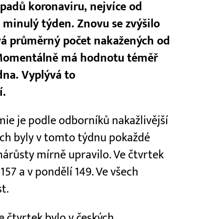
ípadů koronaviru, nejvíce od
ž minulý týden. Znovu se zvýšilo
ává průměrný počet nakažených od
 Momentálně má hodnotu téměř
edna. Vyplývá to
í.
e je podle odborníků nakažlivější
ch byly v tomto týdnu pokaždé
nárůsty mírně upravilo. Ve čtvrtek
157 a v pondělí 149. Ve všech
t.
 čtvrtek bylo v českých