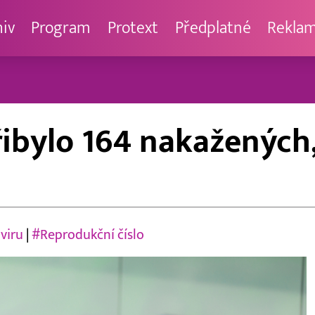
hiv
Program
Protext
Předplatné
Rekla
řibylo 164 nakažených,
viru
|
#Reprodukční číslo