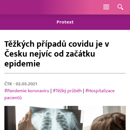
Navigace
Protext
Těžkých případů covidu je v
Česku nejvíc od začátku
epidemie
ČTK
- 02.03.2021
#Pandemie koronaviru
|
#Těžký průběh
|
#Hospitalizace
pacientů