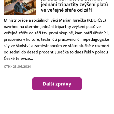
jednání tripartity zvýšení platů
ve veřejné sféře od září
Ministr práce a sociálních věcí Marian Jurečka (KDU-ČSL)
navrhne na úterním jednání tripartity zvýšení platů ve
veřejné sféře od září tzv. první skupině, kam patří úředníci,
pracovníci v kultuře, techničtí pracovníci či nepedagogické
síly ve školství, a zaměstnancům ve státní službě v rozmezí
od sedmi do deseti procent. Jurečka to dnes řekl v pořadu
České televize...
ČTK - 23.06.2024
Další zprávy