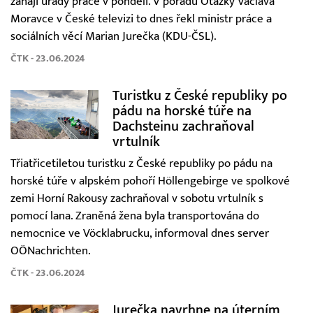
zahájí úřady práce v pondělí. V pořadu Otázky Václava
Moravce v České televizi to dnes řekl ministr práce a
sociálních věcí Marian Jurečka (KDU-ČSL).
ČTK - 23.06.2024
Turistku z České republiky po
pádu na horské túře na
Dachsteinu zachraňoval
vrtulník
Třiatřicetiletou turistku z České republiky po pádu na
horské túře v alpském pohoří Höllengebirge ve spolkové
zemi Horní Rakousy zachraňoval v sobotu vrtulník s
pomocí lana. Zraněná žena byla transportována do
nemocnice ve Vöcklabrucku, informoval dnes server
OÖNachrichten.
ČTK - 23.06.2024
Jurečka navrhne na úterním