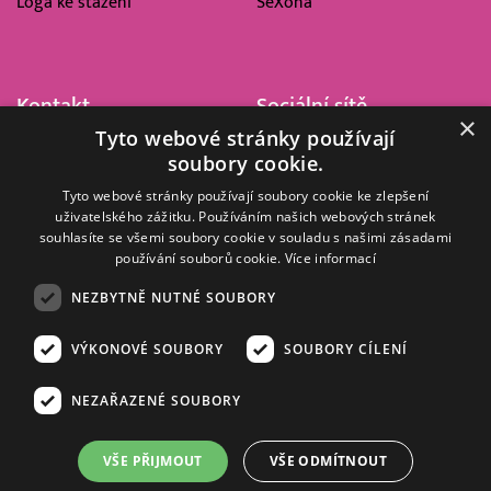
Loga ke stažení
SeXoňa
Kontakt
Sociální sítě
×
Tyto webové stránky používají
Barrandov Televizní Studio,
soubory cookie.
a.s.
Kříženeckého nám. 322
Tyto webové stránky používají soubory cookie ke zlepšení
uživatelského zážitku. Používáním našich webových stránek
152 00 Praha 5
souhlasíte se všemi soubory cookie v souladu s našimi zásadami
IČ 416 93 311
používání souborů cookie.
Více informací
dotazy@barrandov.tv
NEZBYTNĚ NUTNÉ SOUBORY
VÝKONOVÉ SOUBORY
SOUBORY CÍLENÍ
© 2008–2026 EMPRESA MEDIA, a.s. Všechna práva vyhrazena.
Kompletní pravidla využívání obsahu webu
najdete ZDE
.
NEZAŘAZENÉ SOUBORY
Zásady ochrany osobních a dalších zpracovávaných údajů
.
Nastavení Cookies
.
Informace o měření sledovanosti videa ve video archivu
VŠE PŘIJMOUT
VŠE ODMÍTNOUT
Nielsen Digital Measurement
. Využíváme grafické podklady z