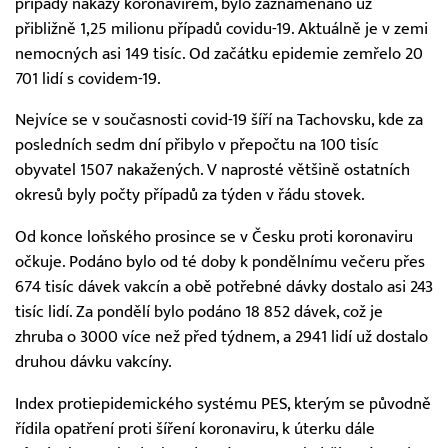
případy nákazy koronavirem, bylo zaznamenáno už
přibližně 1,25 milionu případů covidu-19. Aktuálně je v zemi
nemocných asi 149 tisíc. Od začátku epidemie zemřelo 20
701 lidí s covidem-19.
Nejvíce se v současnosti covid-19 šíří na Tachovsku, kde za
posledních sedm dní přibylo v přepočtu na 100 tisíc
obyvatel 1507 nakažených. V naprosté většině ostatních
okresů byly počty případů za týden v řádu stovek.
Od konce loňského prosince se v Česku proti koronaviru
očkuje. Podáno bylo od té doby k pondělnímu večeru přes
674 tisíc dávek vakcín a obě potřebné dávky dostalo asi 243
tisíc lidí. Za pondělí bylo podáno 18 852 dávek, což je
zhruba o 3000 více než před týdnem, a 2941 lidí už dostalo
druhou dávku vakcíny.
Index protiepidemického systému PES, kterým se původně
řídila opatření proti šíření koronaviru, k úterku dále