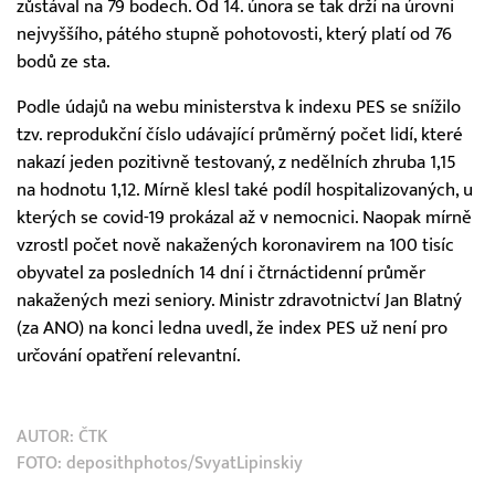
zůstával na 79 bodech. Od 14. února se tak drží na úrovni
nejvyššího, pátého stupně pohotovosti, který platí od 76
bodů ze sta.
Podle údajů na webu ministerstva k indexu PES se snížilo
tzv. reprodukční číslo udávající průměrný počet lidí, které
nakazí jeden pozitivně testovaný, z nedělních zhruba 1,15
na hodnotu 1,12. Mírně klesl také podíl hospitalizovaných, u
kterých se covid-19 prokázal až v nemocnici. Naopak mírně
vzrostl počet nově nakažených koronavirem na 100 tisíc
obyvatel za posledních 14 dní i čtrnáctidenní průměr
nakažených mezi seniory. Ministr zdravotnictví Jan Blatný
(za ANO) na konci ledna uvedl, že index PES už není pro
určování opatření relevantní.
AUTOR:
ČTK
FOTO: deposithphotos/SvyatLipinskiy