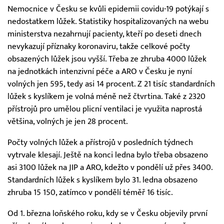
Nemocnice v Česku se kvůli epidemii covidu-19 potýkají s
nedostatkem lůžek. Statistiky hospitalizovaných na webu
ministerstva nezahrnují pacienty, kteří po deseti dnech
nevykazují příznaky koronaviru, takže celkové počty
obsazených lůžek jsou vyšší. Třeba ze zhruba 4000 lůžek
na jednotkách intenzivní péče a ARO v Česku je nyní
volných jen 595, tedy asi 14 procent. Z 21 tisíc standardních
lůžek s kyslíkem je volná méně než čtvrtina. Také z 2320
přístrojů pro umělou plicní ventilaci je využita naprostá
většina, volných je jen 28 procent.
Počty volných lůžek a přístrojů v posledních týdnech
vytrvale klesají. Ještě na konci ledna bylo třeba obsazeno
asi 3100 lůžek na JIP a ARO, kdežto v pondělí už přes 3400.
Standardních lůžek s kyslíkem bylo 31. ledna obsazeno
zhruba 15 150, zatímco v pondělí téměř 16 tisíc.
Od 1. března loňského roku, kdy se v Česku objevily první