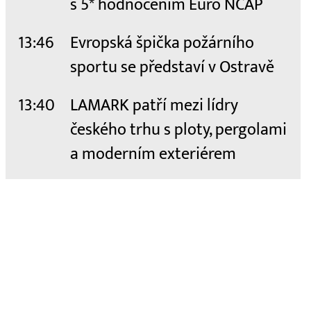
s 5* hodnocením Euro NCAP
13:46
Evropská špička požárního
sportu se představí v Ostravě
13:40
LAMARK patří mezi lídry
českého trhu s ploty, pergolami
a moderním exteriérem