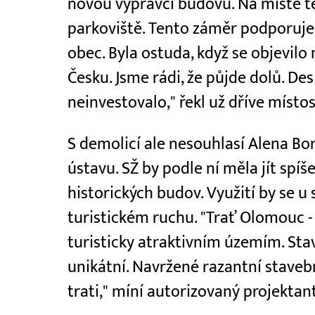
novou výpravčí budovu. Na místě t
parkoviště. Tento záměr podporuje 
obec. Byla ostuda, když se objevilo
Česku. Jsme rádi, že půjde dolů. Des
neinvestovalo," řekl už dříve místos
S demolicí ale nesouhlasí Alena 
ústavu. SŽ by podle ní měla jít spí
historických budov. Využití by se u
turistickém ruchu. "Trať Olomouc -
turisticky atraktivním územím. Stav
unikátní. Navržené razantní staveb
trati," míní autorizovaný projektan