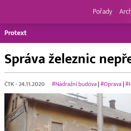
Pořady
Arc
Protext
Správa železnic nepř
ČTK
- 24.11.2020
#Nádražní budova
|
#Oprava
|
#H