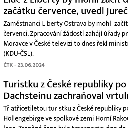
začátku července, uvedl Jure
Zaměstnanci Liberty Ostrava by mohli začí
červenci. Zpracování žádostí zahájí úřady p
Moravce v České televizi to dnes řekl minist
(KDU-ČSL).
ČTK - 23.06.2024
Turistku z České republiky po
Dachsteinu zachraňoval vrtul
Třiatřicetiletou turistku z České republiky
Höllengebirge ve spolkové zemi Horní Rako