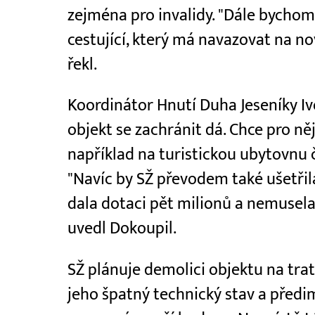
zejména pro invalidy. "Dále bycho
cestující, který má navazovat na 
řekl.
Koordinátor Hnutí Duha Jeseníky I
objekt se zachránit dá. Chce pro něj
například na turistickou ubytovnu č
"Navíc by SŽ převodem také ušetřila
dala dotaci pět milionů a nemusela 
uvedl Dokoupil.
SŽ plánuje demolici objektu na tra
jeho špatný technický stav a předi