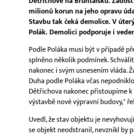
Dětřichově na Bruntálsku. Žádost 
milionů korun na jeho opravu úda
Stavbu tak čeká demolice. V úterý
Polák. Demolici podporuje i veden
Podle Poláka musí být v případě př
splněno několik podmínek. Schválit 
nakonec i svým usnesením vláda. Ž
Duha podle Poláka včas nepodniklo.
Dětřichova nakonec přistoupíme k o
výstavbě nové výpravní budovy," řek
Uvedl, že stav objektu je nevyhovuj
se objekt neodstranil, nevznikl by 