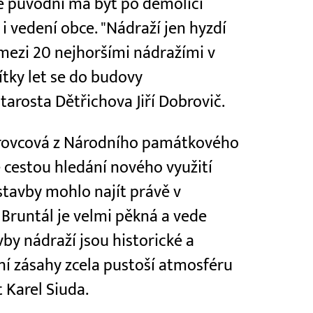
é původní má být po demolici
i vedení obce. "Nádraží jen hyzdí
 mezi 20 nejhoršími nádražími v
ítky let se do budovy
tarosta Dětřichova Jiří Dobrovič.
Borovcová z Národního památkového
še cestou hledání nového využití
 stavby mohlo najít právě v
 Bruntál je velmi pěkná a vede
by nádraží jsou historické a
ní zásahy zcela pustoší atmosféru
t Karel Siuda.