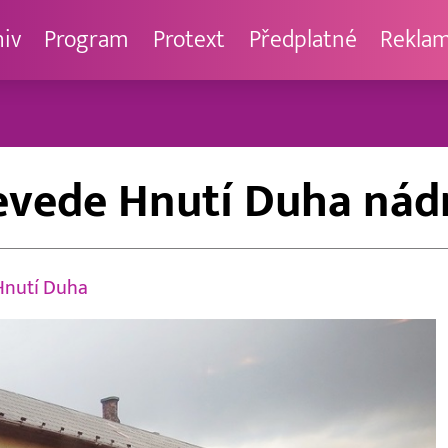
hiv
Program
Protext
Předplatné
Rekla
evede Hnutí Duha nádr
nutí Duha