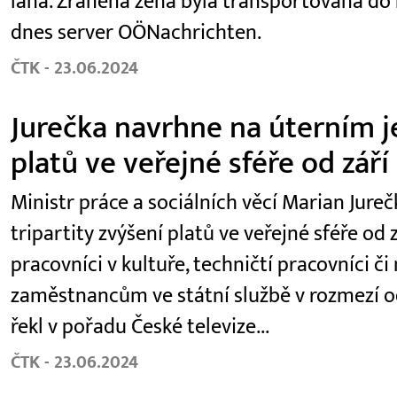
lana. Zraněná žena byla transportována do
dnes server OÖNachrichten.
ČTK - 23.06.2024
Jurečka navrhne na úterním je
platů ve veřejné sféře od září
Ministr práce a sociálních věcí Marian Jur
tripartity zvýšení platů ve veřejné sféře od z
pracovníci v kultuře, techničtí pracovníci či
zaměstnancům ve státní službě v rozmezí od
řekl v pořadu České televize...
ČTK - 23.06.2024