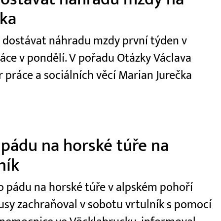
čka
t dostávat náhradu mzdy první týden v
ráce v pondělí. V pořadu Otázky Václava
r práce a sociálních věcí Marian Jurečka
 pádu na horské túře na
ník
 po pádu na horské túře v alpském pohoří
usy zachraňoval v sobotu vrtulník s pomocí