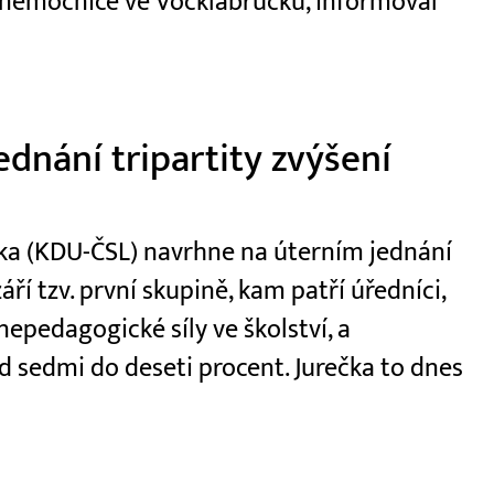
 nemocnice ve Vöcklabrucku, informoval
dnání tripartity zvýšení
ečka (KDU-ČSL) navrhne na úterním jednání
áří tzv. první skupině, kam patří úředníci,
 nepedagogické síly ve školství, a
 sedmi do deseti procent. Jurečka to dnes