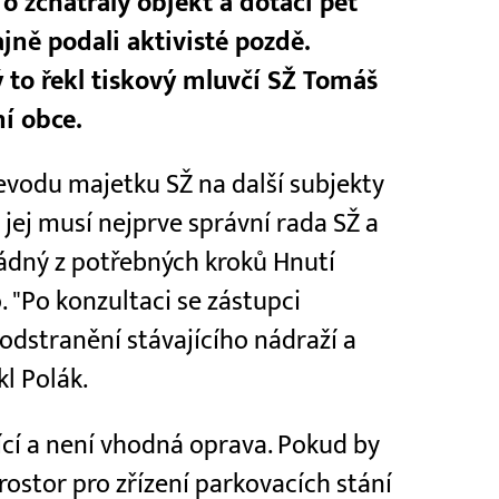
o zchátralý objekt a dotaci pět
jně podali aktivisté pozdě.
 to řekl tiskový mluvčí SŽ Tomáš
í obce.
evodu majetku SŽ na další subjekty
jej musí nejprve správní rada SŽ a
ádný z potřebných kroků Hnutí
 "Po konzultaci se zástupci
dstranění stávajícího nádraží a
l Polák.
ící a není vhodná oprava. Pokud by
prostor pro zřízení parkovacích stání