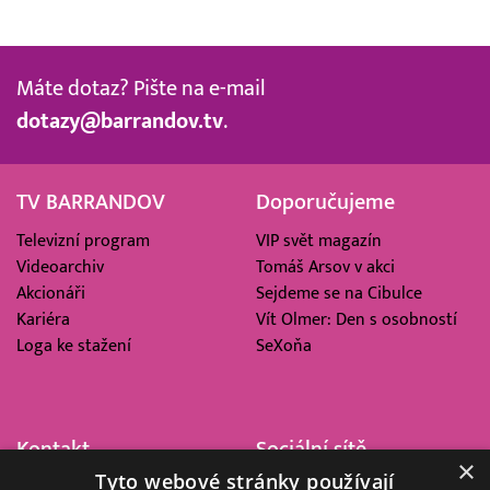
Máte dotaz? Pište na e-mail
dotazy@barrandov.tv
.
TV BARRANDOV
Doporučujeme
Televizní program
VIP svět magazín
Videoarchiv
Tomáš Arsov v akci
Akcionáři
Sejdeme se na Cibulce
Kariéra
Vít Olmer: Den s osobností
Loga ke stažení
SeXoňa
Kontakt
Sociální sítě
×
Tyto webové stránky používají
Barrandov Televizní Studio,