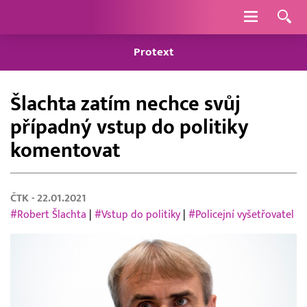
Navigace
Protext
Šlachta zatím nechce svůj
případný vstup do politiky
komentovat
ČTK
- 22.01.2021
#Robert Šlachta
|
#Vstup do politiky
|
#Policejní vyšetřovatel