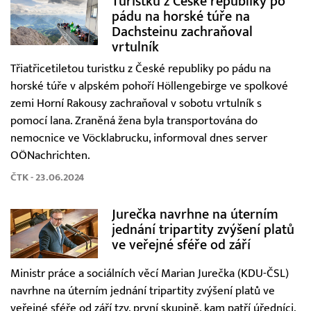
Turistku z České republiky po
pádu na horské túře na
Dachsteinu zachraňoval
vrtulník
Třiatřicetiletou turistku z České republiky po pádu na
horské túře v alpském pohoří Höllengebirge ve spolkové
zemi Horní Rakousy zachraňoval v sobotu vrtulník s
pomocí lana. Zraněná žena byla transportována do
nemocnice ve Vöcklabrucku, informoval dnes server
OÖNachrichten.
ČTK - 23.06.2024
Jurečka navrhne na úterním
jednání tripartity zvýšení platů
ve veřejné sféře od září
Ministr práce a sociálních věcí Marian Jurečka (KDU-ČSL)
navrhne na úterním jednání tripartity zvýšení platů ve
veřejné sféře od září tzv. první skupině, kam patří úředníci,