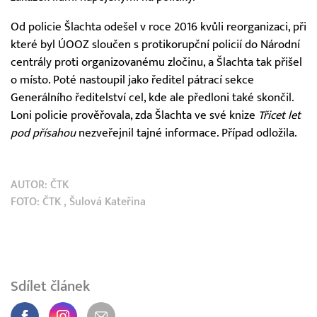
Od policie Šlachta odešel v roce 2016 kvůli reorganizaci, při
které byl ÚOOZ sloučen s protikorupční policií do Národní
centrály proti organizovanému zločinu, a Šlachta tak přišel
o místo. Poté nastoupil jako ředitel pátrací sekce
Generálního ředitelství cel, kde ale předloni také skončil.
Loni policie prověřovala, zda Šlachta ve své knize
Třicet let
pod přísahou
nezveřejnil tajné informace. Případ odložila.
AUTOR:
ČTK
FOTO:
ČTK
, Šulová Kateřina
Sdílet článek