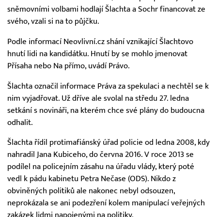
sněmovními volbami hodlají Šlachta a Sochr financovat ze
svého, vzali si na to půjčku.
Podle informací Neovlivní.cz shání vznikající Šlachtovo
hnutí lidi na kandidátku. Hnutí by se mohlo jmenovat
Přísaha nebo Na přímo, uvádí Právo.
Šlachta označil informace Práva za spekulaci a nechtěl se k
nim vyjadřovat. Už dříve ale svolal na středu 27. ledna
setkání s novináři, na kterém chce své plány do budoucna
odhalit.
Šlachta řídil protimafiánský úřad policie od ledna 2008, kdy
nahradil Jana Kubiceho, do června 2016. V roce 2013 se
podílel na policejním zásahu na úřadu vlády, který poté
vedl k pádu kabinetu Petra Nečase (ODS). Nikdo z
obviněných politiků ale nakonec nebyl odsouzen,
neprokázala se ani podezření kolem manipulací veřejných
zakázek lidmi napojenými na politiky.