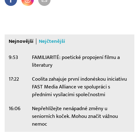
Nejnovější
Nejčtenější
9:53
FAMILIARITÉ: poetické propojení filmu a
literatury
17:22
Coolita zahajuje první indonéskou iniciativu
FAST Media Alliance ve spolupráci s
předními vysílacími společnostmi
16:06
Nepřehlížejte nenápadné změny u
seniorních koček. Mohou značit vážnou
nemoc