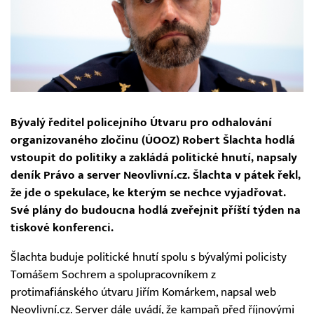
Bývalý ředitel policejního Útvaru pro odhalování
organizovaného zločinu (ÚOOZ) Robert Šlachta hodlá
vstoupit do politiky a zakládá politické hnutí, napsaly
deník Právo a server Neovlivní.cz. Šlachta v pátek řekl,
že jde o spekulace, ke kterým se nechce vyjadřovat.
Své plány do budoucna hodlá zveřejnit příští týden na
tiskové konferenci.
Šlachta buduje politické hnutí spolu s bývalými policisty
Tomášem Sochrem a spolupracovníkem z
protimafiánského útvaru Jiřím Komárkem, napsal web
Neovlivní.cz. Server dále uvádí, že kampaň před říjnovými