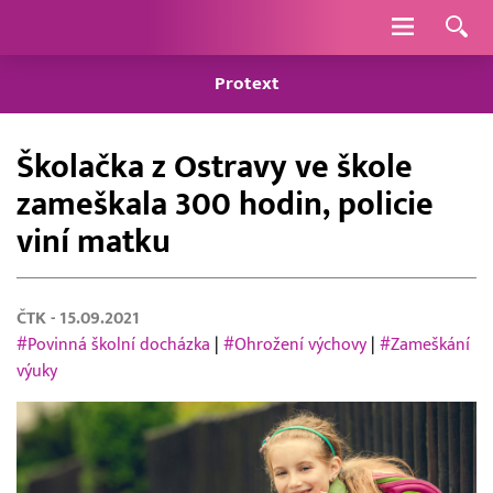
Navigace
Protext
Školačka z Ostravy ve škole
zameškala 300 hodin, policie
viní matku
ČTK
- 15.09.2021
#Povinná školní docházka
|
#Ohrožení výchovy
|
#Zameškání
výuky