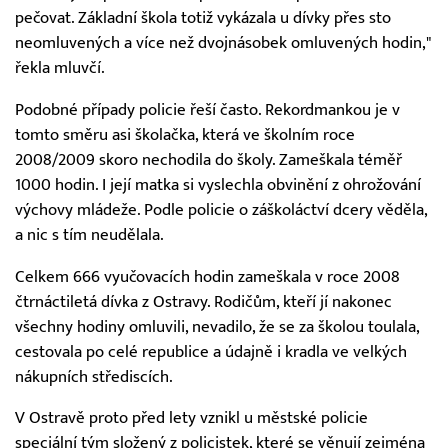
pečovat. Základní škola totiž vykázala u dívky přes sto
neomluvených a více než dvojnásobek omluvených hodin,"
řekla mluvčí.
Podobné případy policie řeší často. Rekordmankou je v
tomto směru asi školačka, která ve školním roce
2008/2009 skoro nechodila do školy. Zameškala téměř
1000 hodin. I její matka si vyslechla obvinění z ohrožování
výchovy mládeže. Podle policie o záškoláctví dcery věděla,
a nic s tím neudělala.
Celkem 666 vyučovacích hodin zameškala v roce 2008
čtrnáctiletá dívka z Ostravy. Rodičům, kteří jí nakonec
všechny hodiny omluvili, nevadilo, že se za školou toulala,
cestovala po celé republice a údajně i kradla ve velkých
nákupních střediscích.
V Ostravě proto před lety vznikl u městské policie
speciální tým složený z policistek, které se věnují zejména