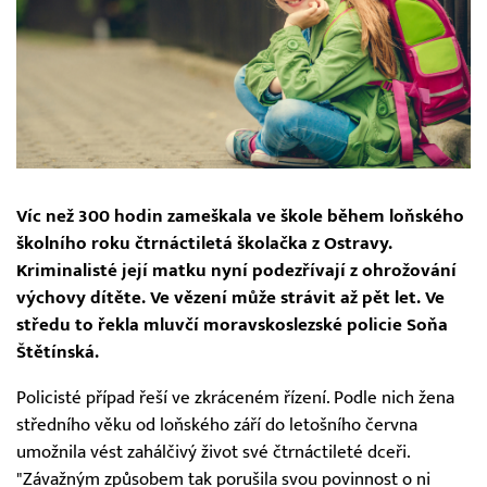
Víc než 300 hodin zameškala ve škole během loňského
školního roku čtrnáctiletá školačka z Ostravy.
Kriminalisté její matku nyní podezřívají z ohrožování
výchovy dítěte. Ve vězení může strávit až pět let. Ve
středu to řekla mluvčí moravskoslezské policie Soňa
Štětínská.
Policisté případ řeší ve zkráceném řízení. Podle nich žena
středního věku od loňského září do letošního června
umožnila vést zahálčivý život své čtrnáctileté dceři.
"Závažným způsobem tak porušila svou povinnost o ni