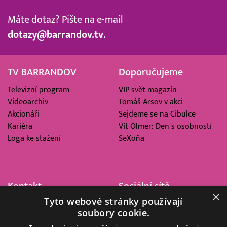
Máte dotaz? Pište na e-mail
dotazy@barrandov.tv
.
TV BARRANDOV
Doporučujeme
Televizní program
VIP svět magazín
Videoarchiv
Tomáš Arsov v akci
Akcionáři
Sejdeme se na Cibulce
Kariéra
Vít Olmer: Den s osobností
Loga ke stažení
SeXoňa
Kontakt
Sociální sítě
×
Tyto webové stránky používají
Barrandov Televizní Studio,
soubory cookie.
a.s.