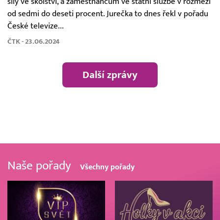
síly ve školství, a zaměstnancům ve státní službě v rozmezí
od sedmi do deseti procent. Jurečka to dnes řekl v pořadu
České televize...
ČTK - 23.06.2024
Další zprávy
Naše pořady
Všechny pořady