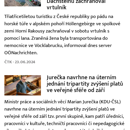
Dachsteinu zachraňoval
vrtulník
Třiatřicetiletou turistku z České republiky po pádu na
horské túře v alpském pohoří Höllengebirge ve spolkové
zemi Horní Rakousy zachraňoval v sobotu vrtulník s
pomocí lana. Zraněná žena byla transportována do
nemocnice ve Vöcklabrucku, informoval dnes server
OÖNachrichten.
ČTK - 23.06.2024
Jurečka navrhne na úterním
jednání tripartity zvýšení platů
ve veřejné sféře od září
Ministr práce a sociálních věcí Marian Jurečka (KDU-ČSL)
navrhne na úterním jednání tripartity zvýšení platů ve
veřejné sféře od září tzv. první skupině, kam patří úředníci,
pracovníci v kultuře, techničtí pracovníci či nepedagogické