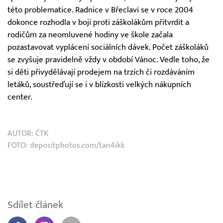
této problematice. Radnice v Břeclavi se v roce 2004
dokonce rozhodla v boji proti záškolákům přitvrdit a
rodičům za neomluvené hodiny ve škole začala
pozastavovat vyplácení sociálních dávek. Počet záškoláků
se zvyšuje pravidelně vždy v období Vánoc. Vedle toho, že
si děti přivydělávají prodejem na trzích či rozdáváním
letáků, soustřeďují se i v blízkosti velkých nákupních
center.
AUTOR:
ČTK
FOTO: depositphotos.com/tan4ikk
Sdílet článek