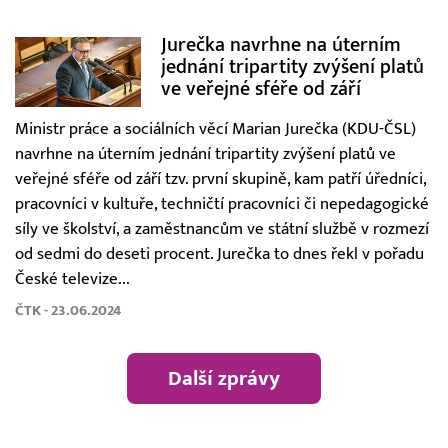
Jurečka navrhne na úterním
jednání tripartity zvýšení platů
ve veřejné sféře od září
Ministr práce a sociálních věcí Marian Jurečka (KDU-ČSL)
navrhne na úterním jednání tripartity zvýšení platů ve
veřejné sféře od září tzv. první skupině, kam patří úředníci,
pracovníci v kultuře, techničtí pracovníci či nepedagogické
síly ve školství, a zaměstnancům ve státní službě v rozmezí
od sedmi do deseti procent. Jurečka to dnes řekl v pořadu
České televize...
ČTK - 23.06.2024
Další zprávy