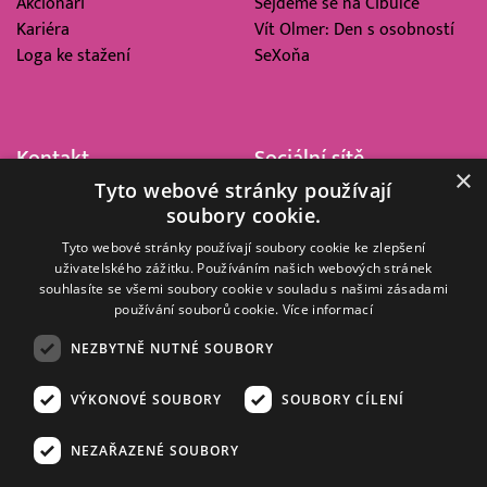
Akcionáři
Sejdeme se na Cibulce
Kariéra
Vít Olmer: Den s osobností
Loga ke stažení
SeXoňa
Kontakt
Sociální sítě
×
Tyto webové stránky používají
Barrandov Televizní Studio,
soubory cookie.
a.s.
Kříženeckého nám. 322
Tyto webové stránky používají soubory cookie ke zlepšení
uživatelského zážitku. Používáním našich webových stránek
152 00 Praha 5
souhlasíte se všemi soubory cookie v souladu s našimi zásadami
IČ 416 93 311
používání souborů cookie.
Více informací
dotazy@barrandov.tv
NEZBYTNĚ NUTNÉ SOUBORY
VÝKONOVÉ SOUBORY
SOUBORY CÍLENÍ
© 2008–2026 EMPRESA MEDIA, a.s. Všechna práva vyhrazena.
Kompletní pravidla využívání obsahu webu
najdete ZDE
.
NEZAŘAZENÉ SOUBORY
Zásady ochrany osobních a dalších zpracovávaných údajů
.
Nastavení Cookies
.