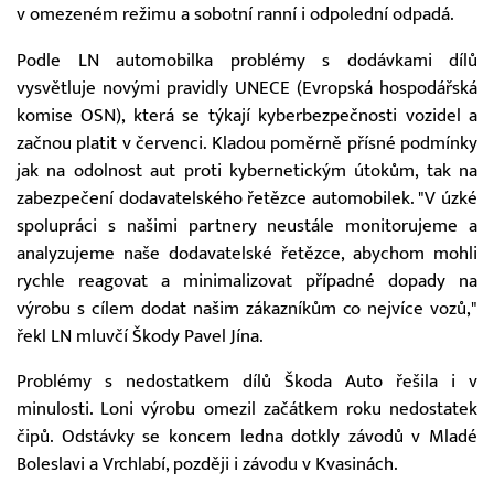
v omezeném režimu a sobotní ranní i odpolední odpadá.
Podle LN automobilka problémy s dodávkami dílů
vysvětluje novými pravidly UNECE (Evropská hospodářská
komise OSN), která se týkají kyberbezpečnosti vozidel a
začnou platit v červenci. Kladou poměrně přísné podmínky
jak na odolnost aut proti kybernetickým útokům, tak na
zabezpečení dodavatelského řetězce automobilek. "V úzké
spolupráci s našimi partnery neustále monitorujeme a
analyzujeme naše dodavatelské řetězce, abychom mohli
rychle reagovat a minimalizovat případné dopady na
výrobu s cílem dodat našim zákazníkům co nejvíce vozů,"
řekl LN mluvčí Škody Pavel Jína.
Problémy s nedostatkem dílů Škoda Auto řešila i v
minulosti. Loni výrobu omezil začátkem roku nedostatek
čipů. Odstávky se koncem ledna dotkly závodů v Mladé
Boleslavi a Vrchlabí, později i závodu v Kvasinách.