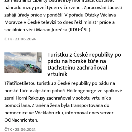
Zaměstnanci Liberty Ostrava by mohli začít dostávat
náhradu mzdy první týden v červenci. Zpracování žádostí
zahájí úřady práce v pondělí. V pořadu Otázky Václava
Moravce v České televizi to dnes řekl ministr práce a
sociálních věcí Marian Jurečka (KDU-ČSL).
ČTK - 23.06.2024
Turistku z České republiky po
pádu na horské túře na
Dachsteinu zachraňoval
vrtulník
Třiatřicetiletou turistku z České republiky po pádu na
horské túře v alpském pohoří Höllengebirge ve spolkové
zemi Horní Rakousy zachraňoval v sobotu vrtulník s
pomocí lana. Zraněná žena byla transportována do
nemocnice ve Vöcklabrucku, informoval dnes server
OÖNachrichten.
ČTK - 23.06.2024