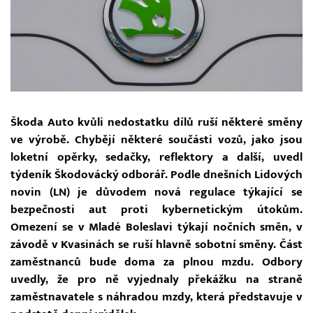
Škoda Auto kvůli nedostatku dílů ruší některé směny
ve výrobě. Chybějí některé součásti vozů, jako jsou
loketní opěrky, sedačky, reflektory a další, uvedl
týdeník Škodovácký odborář. Podle dnešních Lidových
novin (LN) je důvodem nová regulace týkající se
bezpečnosti aut proti kybernetickým útokům.
Omezení se v Mladé Boleslavi týkají nočních směn, v
závodě v Kvasinách se ruší hlavně sobotní směny. Část
zaměstnanců bude doma za plnou mzdu. Odbory
uvedly, že pro ně vyjednaly překážku na straně
zaměstnavatele s náhradou mzdy, která představuje v