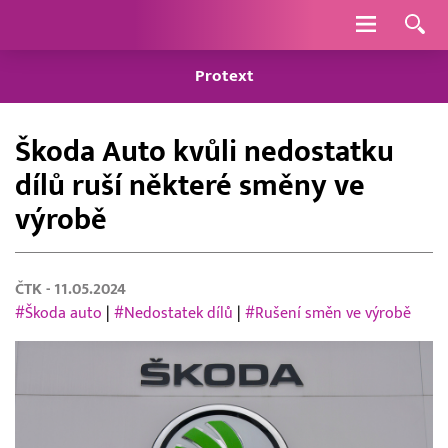
Navigace
Protext
Škoda Auto kvůli nedostatku
dílů ruší některé směny ve
výrobě
ČTK
- 11.05.2024
#Škoda auto
|
#Nedostatek dílů
|
#Rušení směn ve výrobě