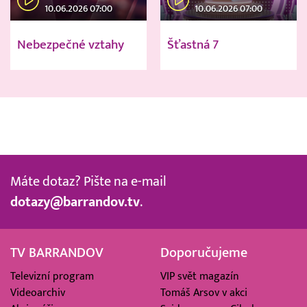
10.06.2026 07:00
10.06.2026 07:00
Nebezpečné vztahy
Šťastná 7
Máte dotaz? Pište na e-mail
dotazy@barrandov.tv
.
TV BARRANDOV
Doporučujeme
Televizní program
VIP svět magazín
Videoarchiv
Tomáš Arsov v akci