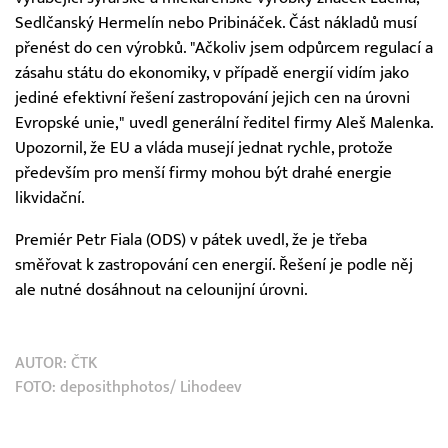
Sedlčanský Hermelín nebo Pribináček. Část nákladů musí
přenést do cen výrobků. "Ačkoliv jsem odpůrcem regulací a
zásahu státu do ekonomiky, v případě energií vidím jako
jediné efektivní řešení zastropování jejich cen na úrovni
Evropské unie," uvedl generální ředitel firmy Aleš Malenka.
Upozornil, že EU a vláda musejí jednat rychle, protože
především pro menší firmy mohou být drahé energie
likvidační.
Premiér Petr Fiala (ODS) v pátek uvedl, že je třeba
směřovat k zastropování cen energií. Řešení je podle něj
ale nutné dosáhnout na celounijní úrovni.
AUTOR:
ČTK
FOTO: deposithphotos/ Lihodeev