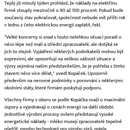
Teplý již minulý týden prohlásil, že náklady na elektřinu
firmě stouply meziročně o 90 až 100 procent. Pokud bude
současný stav pokračovat, společnost nebude mít příští rok
v lednu z čeho elektrickou energii zaplatit, řekl.
"Velké koncerny si snad s touto nelehkou situací poradí o
něco lépe než malí a střední zpracovatelé, ale dotýká se
jich to stejně. Vyjádření některých podnikatelů mohou být
expresivní, ale upozorňují na velikou vážnost situace a
výzvy zejména našim představitelům, že je potřeba s tímto
stavem něco více dělat," uvedl Kopáček. Upozornil
především na nerovné podmínky v porovnání s některými
okolními státy, které firmám poskytují podporu.
Všechny firmy v oboru se podle Kopáčka snaží o maximální
úspory a vyjednávají o cenách energií na další období.
Jednotlivé výrobní procesy ovšem představují vysoké
energetické náklady - mléko musejí zpracovatelé tepelně
ošetřit, mnoho technologií pro výrobu sýrů, másla,