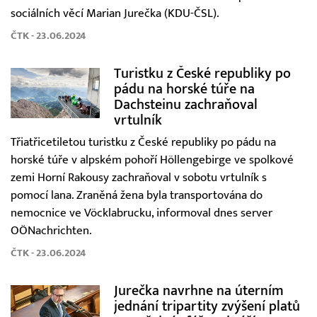
sociálních věcí Marian Jurečka (KDU-ČSL).
ČTK - 23.06.2024
Turistku z České republiky po
pádu na horské túře na
Dachsteinu zachraňoval
vrtulník
Třiatřicetiletou turistku z České republiky po pádu na
horské túře v alpském pohoří Höllengebirge ve spolkové
zemi Horní Rakousy zachraňoval v sobotu vrtulník s
pomocí lana. Zraněná žena byla transportována do
nemocnice ve Vöcklabrucku, informoval dnes server
OÖNachrichten.
ČTK - 23.06.2024
Jurečka navrhne na úterním
jednání tripartity zvýšení platů