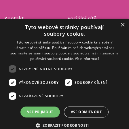
Kontakt
Sociální sítě
×
Tyto webové stránky používají
Barrandov Televizní Studio,
soubory cookie.
a.s.
Kříženeckého nám. 322
Tyto webové stránky používají soubory cookie ke zlepšení
uživatelského zážitku. Používáním našich webových stránek
152 00 Praha 5
souhlasíte se všemi soubory cookie v souladu s našimi zásadami
IČ 416 93 311
používání souborů cookie.
Více informací
dotazy@barrandov.tv
NEZBYTNĚ NUTNÉ SOUBORY
VÝKONOVÉ SOUBORY
SOUBORY CÍLENÍ
© 2008–2026 EMPRESA MEDIA, a.s. Všechna práva vyhrazena.
Kompletní pravidla využívání obsahu webu
najdete ZDE
.
NEZAŘAZENÉ SOUBORY
Zásady ochrany osobních a dalších zpracovávaných údajů
.
Nastavení Cookies
.
Informace o měření sledovanosti videa ve video archivu
VŠE PŘIJMOUT
VŠE ODMÍTNOUT
Nielsen Digital Measurement
. Využíváme grafické podklady z
depositphotos.com
.
ZOBRAZIT PODROBNOSTI