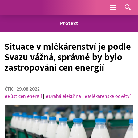
Navigace
Protext
Situace v mlékárenství je podle
Svazu vážná, správné by bylo
zastropování cen energií
ČTK
- 29.08.2022
#Růst cen energií
|
#Drahá elektřina
|
#Mlékárenské odvětví