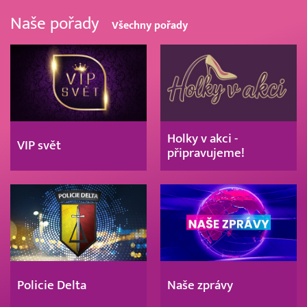
Naše pořady
Všechny pořady
Holky v akci -
VIP svět
připravujeme!
Policie Delta
Naše zprávy