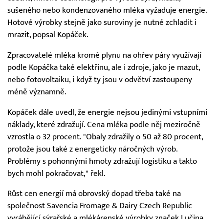
sušeného nebo kondenzovaného mléka vyžaduje energie.
Hotové výrobky stejně jako suroviny je nutné zchladit i
mrazit, popsal Kopáček.
Zpracovatelé mléka kromě plynu na ohřev páry využívají
podle Kopáčka také elektřinu, ale i zdroje, jako je mazut,
nebo fotovoltaiku, i když ty jsou v odvětví zastoupeny
méně významně.
Kopáček dále uvedl, že energie nejsou jedinými vstupními
náklady, které zdražují. Cena mléka podle něj meziročně
vzrostla o 32 procent. "Obaly zdražily o 50 až 80 procent,
protože jsou také z energeticky náročných výrob.
Problémy s pohonnými hmoty zdražují logistiku a takto
bych mohl pokračovat," řekl.
Růst cen energií má obrovský dopad třeba také na
společnost Savencia Fromage & Dairy Czech Republic
vyrábějící sýrařské a mlékárenské výrobky značek Lučina,