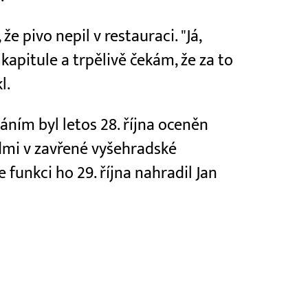
e pivo nepil v restauraci. "Já,
apitule a trpělivě čekám, že za to
l.
ním byl letos 28. října oceněn
idmi v zavřené vyšehradské
e funkci ho 29. října nahradil Jan