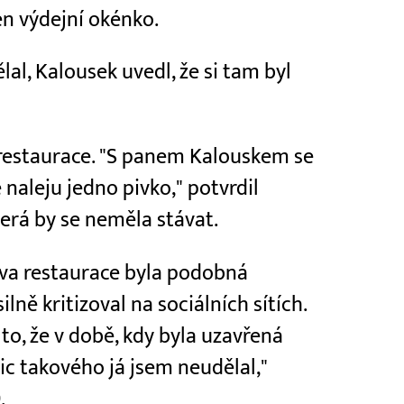
en výdejní okénko.
lal, Kalousek uvedl, že si tam byl
 restaurace. "S panem Kalouskem se
naleju jedno pivko," potvrdil
terá by se neměla stávat.
ěva restaurace byla podobná
lně kritizoval na sociálních sítích.
 to, že v době, kdy byla uzavřená
Nic takového já jsem neudělal,"
.