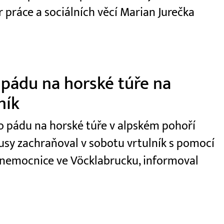
r práce a sociálních věcí Marian Jurečka
 pádu na horské túře na
ník
 po pádu na horské túře v alpském pohoří
usy zachraňoval v sobotu vrtulník s pomocí
 nemocnice ve Vöcklabrucku, informoval