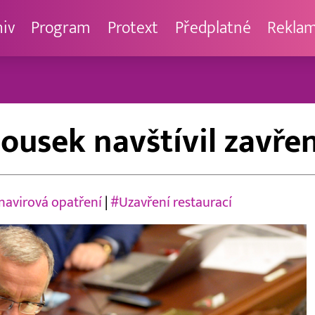
hiv
Program
Protext
Předplatné
Rekla
lousek navštívil zavře
navirová opatření
|
#Uzavření restaurací