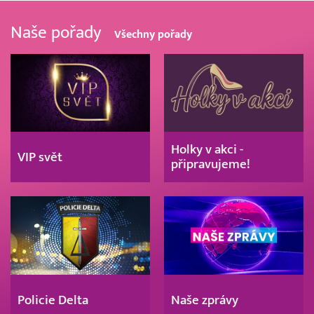
Naše pořady
Všechny pořady
Holky v akci -
VIP svět
připravujeme!
Policie Delta
Naše zprávy