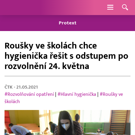
Navigace
Protext
Roušky ve školách chce
hygienička řešit s odstupem po
rozvolnění 24. května
ČTK
- 21.05.2021
#Rozvolňování opatření
|
#Hlavní hygienička
|
#Roušky ve
školách