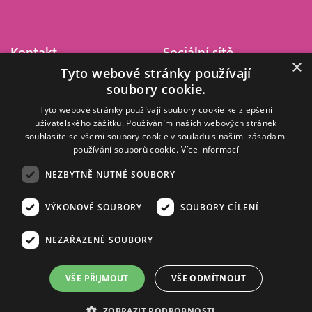
Kontakt
Sociální sítě
×
Tyto webové stránky používají
Barrandov Televizní Studio,
soubory cookie.
a.s.
Kříženeckého nám. 322
Tyto webové stránky používají soubory cookie ke zlepšení
uživatelského zážitku. Používáním našich webových stránek
152 00 Praha 5
souhlasíte se všemi soubory cookie v souladu s našimi zásadami
IČ 416 93 311
používání souborů cookie.
Více informací
dotazy@barrandov.tv
NEZBYTNĚ NUTNÉ SOUBORY
VÝKONOVÉ SOUBORY
SOUBORY CÍLENÍ
© 2008–2026 EMPRESA MEDIA, a.s. Všechna práva vyhrazena.
Kompletní pravidla využívání obsahu webu
najdete ZDE
.
NEZAŘAZENÉ SOUBORY
Zásady ochrany osobních a dalších zpracovávaných údajů
.
Nastavení Cookies
.
Informace o měření sledovanosti videa ve video archivu
VŠE PŘIJMOUT
VŠE ODMÍTNOUT
Nielsen Digital Measurement
. Využíváme grafické podklady z
depositphotos.com
.
ZOBRAZIT PODROBNOSTI