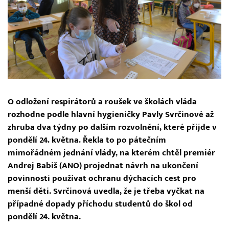
O odložení respirátorů a roušek ve školách vláda
rozhodne podle hlavní hygieničky Pavly Svrčinové až
zhruba dva týdny po dalším rozvolnění, které přijde v
pondělí 24. května. Řekla to po pátečním
mimořádném jednání vlády, na kterém chtěl premiér
Andrej Babiš (ANO) projednat návrh na ukončení
povinnosti používat ochranu dýchacích cest pro
menší děti. Svrčinová uvedla, že je třeba vyčkat na
případné dopady příchodu studentů do škol od
pondělí 24. května.