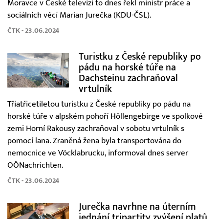
Moravce v České televizi to dnes řekl ministr práce a
sociálních věcí Marian Jurečka (KDU-ČSL).
ČTK - 23.06.2024
Turistku z České republiky po
pádu na horské túře na
Dachsteinu zachraňoval
vrtulník
Třiatřicetiletou turistku z České republiky po pádu na
horské túře v alpském pohoří Höllengebirge ve spolkové
zemi Horní Rakousy zachraňoval v sobotu vrtulník s
pomocí lana. Zraněná žena byla transportována do
nemocnice ve Vöcklabrucku, informoval dnes server
OÖNachrichten.
ČTK - 23.06.2024
Jurečka navrhne na úterním
jednání tripartity zvýšení platů