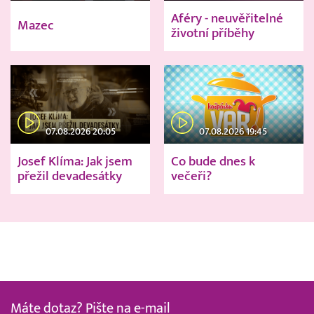
Aféry - neuvěřitelné
Mazec
životní příběhy
07.08.2026 20:05
07.08.2026 19:45
Josef Klíma: Jak jsem
Co bude dnes k
přežil devadesátky
večeři?
Máte dotaz? Pište na e-mail