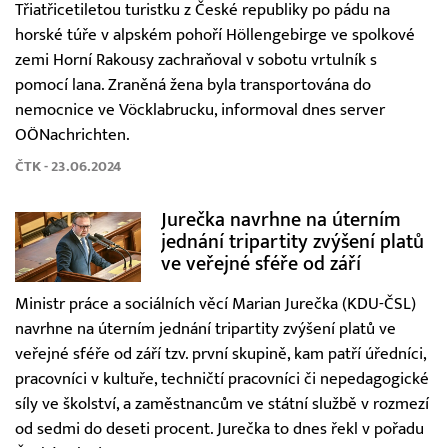
Třiatřicetiletou turistku z České republiky po pádu na
horské túře v alpském pohoří Höllengebirge ve spolkové
zemi Horní Rakousy zachraňoval v sobotu vrtulník s
pomocí lana. Zraněná žena byla transportována do
nemocnice ve Vöcklabrucku, informoval dnes server
OÖNachrichten.
ČTK - 23.06.2024
Jurečka navrhne na úterním
jednání tripartity zvýšení platů
ve veřejné sféře od září
Ministr práce a sociálních věcí Marian Jurečka (KDU-ČSL)
navrhne na úterním jednání tripartity zvýšení platů ve
veřejné sféře od září tzv. první skupině, kam patří úředníci,
pracovníci v kultuře, techničtí pracovníci či nepedagogické
síly ve školství, a zaměstnancům ve státní službě v rozmezí
od sedmi do deseti procent. Jurečka to dnes řekl v pořadu