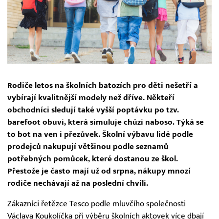
Rodiče letos na školních batozích pro děti nešetří a
vybírají kvalitnější modely než dříve. Někteří
obchodníci sledují také vyšší poptávku po tzv.
barefoot obuvi, která simuluje chůzi naboso. Týká se
to bot na ven i přezůvek. Školní výbavu lidé podle
prodejců nakupují většinou podle seznamů
potřebných pomůcek, které dostanou ze škol.
Přestože je často mají už od srpna, nákupy mnozí
rodiče nechávají až na poslední chvíli.
Zákazníci řetězce Tesco podle mluvčího společnosti
Václava Koukolíčka při výběru školních aktovek více dbají