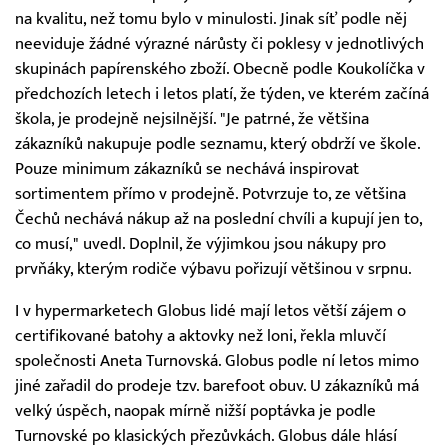
na kvalitu, než tomu bylo v minulosti. Jinak síť podle něj
neeviduje žádné výrazné nárůsty či poklesy v jednotlivých
skupinách papírenského zboží. Obecně podle Koukolíčka v
předchozích letech i letos platí, že týden, ve kterém začíná
škola, je prodejně nejsilnější. "Je patrné, že většina
zákazníků nakupuje podle seznamu, který obdrží ve škole.
Pouze minimum zákazníků se nechává inspirovat
sortimentem přímo v prodejně. Potvrzuje to, ze většina
Čechů nechává nákup až na poslední chvíli a kupují jen to,
co musí," uvedl. Doplnil, že výjimkou jsou nákupy pro
prvňáky, kterým rodiče výbavu pořizují většinou v srpnu.
I v hypermarketech Globus lidé mají letos větší zájem o
certifikované batohy a aktovky než loni, řekla mluvčí
společnosti Aneta Turnovská. Globus podle ní letos mimo
jiné zařadil do prodeje tzv. barefoot obuv. U zákazníků má
velký úspěch, naopak mírně nižší poptávka je podle
Turnovské po klasických přezůvkách. Globus dále hlásí