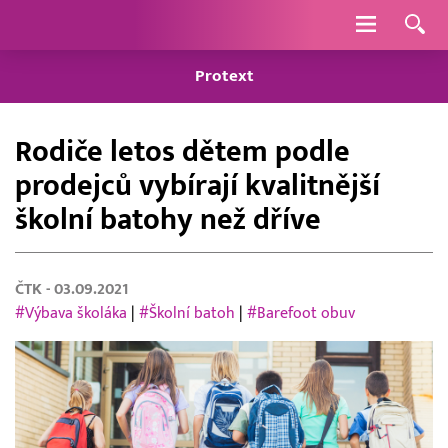
Navigace
Protext
Rodiče letos dětem podle
prodejců vybírají kvalitnější
školní batohy než dříve
ČTK
- 03.09.2021
#Výbava školáka
|
#Školní batoh
|
#Barefoot obuv