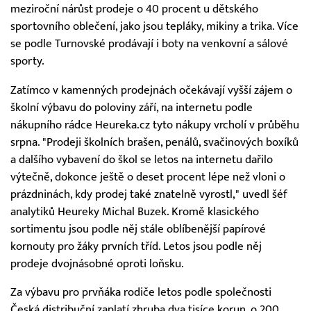
meziroční nárůst prodeje o 40 procent u dětského
sportovního oblečení, jako jsou tepláky, mikiny a trika. Více
se podle Turnovské prodávají i boty na venkovní a sálové
sporty.
Zatímco v kamenných prodejnách očekávají vyšší zájem o
školní výbavu do poloviny září, na internetu podle
nákupního rádce Heureka.cz tyto nákupy vrcholí v průběhu
srpna. "Prodeji školních brašen, penálů, svačinových boxíků
a dalšího vybavení do škol se letos na internetu dařilo
výtečně, dokonce ještě o deset procent lépe než vloni o
prázdninách, kdy prodej také znatelně vyrostl," uvedl šéf
analytiků Heureky Michal Buzek. Kromě klasického
sortimentu jsou podle něj stále oblíbenější papírové
kornouty pro žáky prvních tříd. Letos jsou podle něj
prodeje dvojnásobné oproti loňsku.
Za výbavu pro prvňáka rodiče letos podle společnosti
Česká distribuční zaplatí zhruba dva tisíce korun, o 200