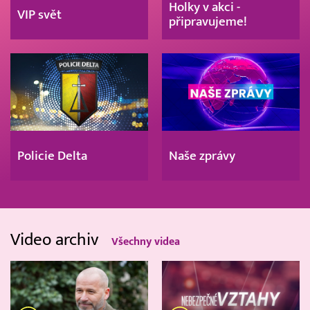
Holky v akci -
VIP svět
připravujeme!
Policie Delta
Naše zprávy
Video archiv
Všechny videa