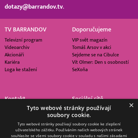
dotazy@barrandov.tv
.
TV BARRANDOV
Doporučujeme
Televizní program
VIP svět magazín
Videoarchiv
Tomáš Arsov v akci
Akcionáři
Sejdeme se na Cibulce
Kariéra
Vít Olmer: Den s osobností
Loga ke stažení
SeXoňa
Kontakt
Sociální sítě
×
Tyto webové stránky používají
Barrandov Televizní Studio,
soubory cookie.
a.s.
Kříženeckého nám. 322
Tyto webové stránky používají soubory cookie ke zlepšení
uživatelského zážitku. Používáním našich webových stránek
152 00 Praha 5
souhlasíte se všemi soubory cookie v souladu s našimi zásadami