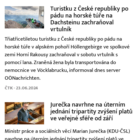
Turistku z České republiky po
pádu na horské túře na
Dachsteinu zachraňoval
vrtulník
Třiatřicetiletou turistku z České republiky po pádu na
horské túře v alpském pohoří Höllengebirge ve spolkové
zemi Horní Rakousy zachraňoval v sobotu vrtulník s
pomocí lana. Zraněná žena byla transportována do
nemocnice ve Vöcklabrucku, informoval dnes server
OÖNachrichten.
ČTK - 23.06.2024
Jurečka navrhne na úterním
jednání tripartity zvýšení platů
ve veřejné sféře od září
Ministr práce a sociálních věcí Marian Jurečka (KDU-ČSL)
navrhne na úterním jednání tripartity zvýšení platů ve