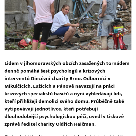
Lidem v jihomoravských obcích zasažených tornádem
denně pomáhá šest psychologů a krizových
interventů Diecézní charity Brno. Odborníci v
Mikulčicích, Lužicích a Pánově navazují na práci
krizových specialistů hasičů a nyní vyhledávají lidi,
kteří přihlížejí demolici svého domu. Průběžně také
vytipovávají jednotlivce, kteří potřebují
dlouhodobější psychologickou péči, uvedl v tiskové
zprávě ředitel charity Oldřich Haičman.