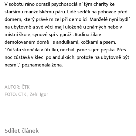
V sobotu ráno dorazil psychosociální tým charity ke
staršímu manželskému páru. Lidé seděli na pohovce před
domem, který právě mizel při demolici. Manželé nyní bydlí
na ubytovně a své věci mají uložené u známých nebo v
místní škole, synové spí v garáži. Rodina žila v
demolovaném domě i s andulkami, kočkami a psem.
"Zvířata skončila v útulku, nechali jsme si jen pejska. Přes
noc zůstává v kleci po andulkách, protože na ubytovně být
nesmí," poznamenala žena.
AUTOR:
ČTK
FOTO:
ČTK
, Zehl Igor
Sdílet článek