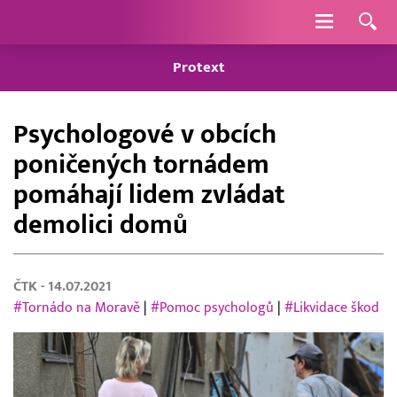
Navigace
Protext
Psychologové v obcích
poničených tornádem
pomáhají lidem zvládat
demolici domů
ČTK
- 14.07.2021
#Tornádo na Moravě
|
#Pomoc psychologů
|
#Likvidace škod