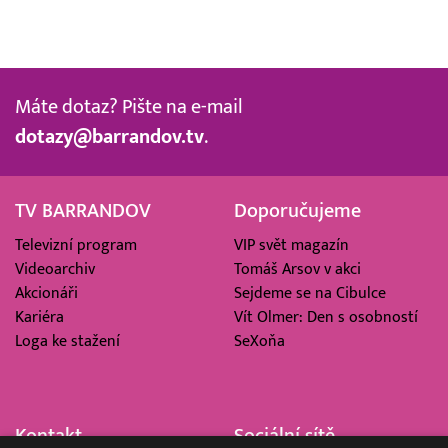
Máte dotaz? Pište na e-mail
dotazy@barrandov.tv
.
TV BARRANDOV
Doporučujeme
Televizní program
VIP svět magazín
Videoarchiv
Tomáš Arsov v akci
Akcionáři
Sejdeme se na Cibulce
Kariéra
Vít Olmer: Den s osobností
Loga ke stažení
SeXoňa
Kontakt
Sociální sítě