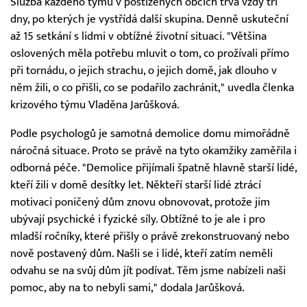
Služba každého týmu v postižených obcích trvá vždy tři
dny, po kterých je vystřídá další skupina. Denně uskuteční
až 15 setkání s lidmi v obtížné životní situaci. "Většina
oslovených měla potřebu mluvit o tom, co prožívali přímo
při tornádu, o jejich strachu, o jejich domě, jak dlouho v
něm žili, o co přišli, co se podařilo zachránit," uvedla členka
krizového týmu Vladěna Jarůšková.
Podle psychologů je samotná demolice domu mimořádně
náročná situace. Proto se právě na tyto okamžiky zaměřila i
odborná péče. "Demolice přijímali špatně hlavně starší lidé,
kteří žili v domě desítky let. Někteří starší lidé ztrácí
motivaci poničený dům znovu obnovovat, protože jim
ubývají psychické i fyzické síly. Obtížné to je ale i pro
mladší ročníky, které přišly o právě zrekonstruovaný nebo
nově postavený dům. Našli se i lidé, kteří zatím neměli
odvahu se na svůj dům jít podívat. Těm jsme nabízeli naši
pomoc, aby na to nebyli sami," dodala Jarůšková.