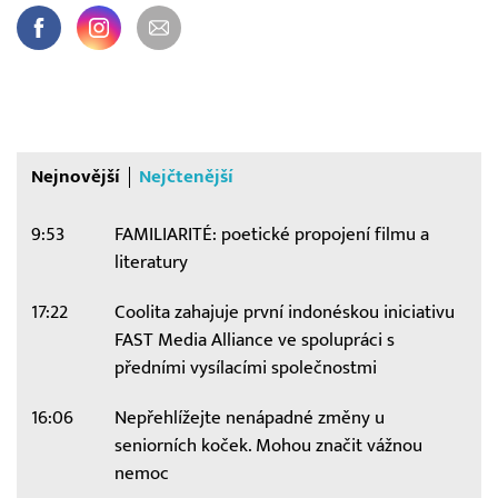
Nejnovější
Nejčtenější
9:53
FAMILIARITÉ: poetické propojení filmu a
literatury
17:22
Coolita zahajuje první indonéskou iniciativu
FAST Media Alliance ve spolupráci s
předními vysílacími společnostmi
16:06
Nepřehlížejte nenápadné změny u
seniorních koček. Mohou značit vážnou
nemoc