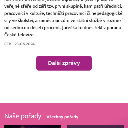
veřejné sféře od září tzv. první skupině, kam patří úředníci,
pracovníci v kultuře, techničtí pracovníci či nepedagogické
síly ve školství, a zaměstnancům ve státní službě v rozmezí
od sedmi do deseti procent. Jurečka to dnes řekl v pořadu
České televize...
ČTK - 23.06.2024
Další zprávy
Naše pořady
Všechny pořady