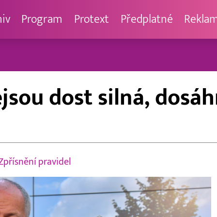
hiv
Program
Protext
Předplatné
Rekla
jsou dost silná, dosá
Zpřísnění pravidel