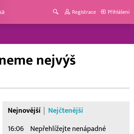
ma
Registrace
Přihlášení
hneme nejvýš
Nejnovější
Nejčtenější
16:06
Nepřehlížejte nenápadné