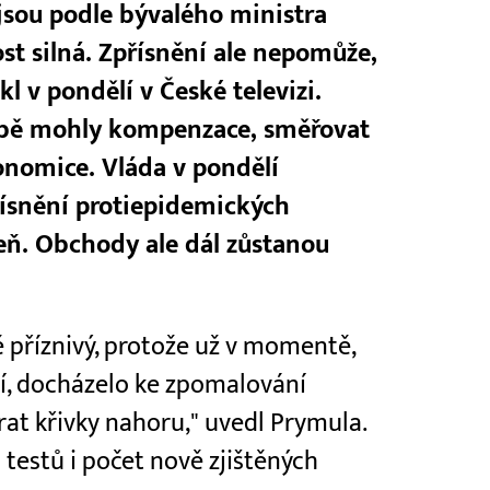
ejsou podle bývalého ministra
t silná. Zpřísnění ale nepomůže,
l v pondělí v České televizi.
bě mohly kompenzace, směřovat
onomice. Vláda v pondělí
ísnění protiepidemických
peň. Obchody ale dál zůstanou
 příznivý, protože už v momentě,
ní, docházelo ke zpomalování
brat křivky nahoru," uvedl Prymula.
 testů i počet nově zjištěných