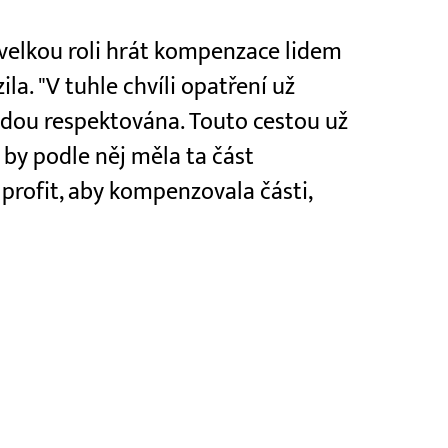
velkou roli hrát kompenzace lidem
la. "V tuhle chvíli opatření už
udou respektována. Touto cestou už
 by podle něj měla ta část
 profit, aby kompenzovala části,