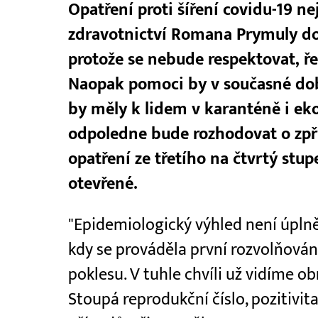
Opatření proti šíření covidu-19 n
zdravotnictví Romana Prymuly dos
protože se nebude respektovat, řek
Naopak pomoci by v současné do
by měly k lidem v karanténě i ek
odpoledne bude rozhodovat o zpř
opatření ze třetího na čtvrtý stu
otevřené.
"Epidemiologický výhled není úplně
kdy se prováděla první rozvolňová
poklesu. V tuhle chvíli už vidíme o
Stoupá reprodukční číslo, pozitivita