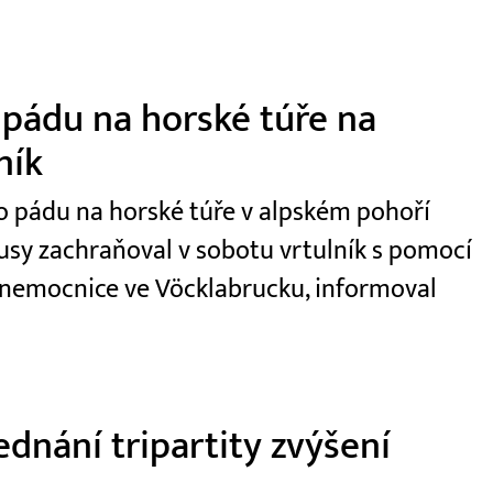
 pádu na horské túře na
ník
 po pádu na horské túře v alpském pohoří
usy zachraňoval v sobotu vrtulník s pomocí
 nemocnice ve Vöcklabrucku, informoval
dnání tripartity zvýšení