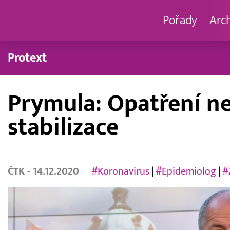
Pořady
Arc
Protext
Prymula: Opatření ne
stabilizace
ČTK
- 14.12.2020
#Koronavirus
|
#Epidemiolog
|
#