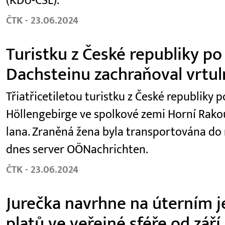
(KDU-ČSL).
ČTK - 23.06.2024
Turistku z České republiky po
Dachsteinu zachraňoval vrtul
Třiatřicetiletou turistku z České republiky
Höllengebirge ve spolkové zemi Horní Rako
lana. Zraněná žena byla transportována do
dnes server OÖNachrichten.
ČTK - 23.06.2024
Jurečka navrhne na úterním je
platů ve veřejné sféře od září