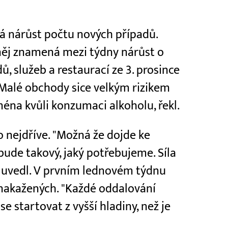
á nárůst počtu nových případů.
 něj znamená mezi týdny nárůst o
ů, služeb a restaurací ze 3. prosince
 Malé obchody sice velkým rizikem
jména kvůli konzumaci alkoholu, řekl.
co nejdříve. "Možná že dojde ke
nebude takový, jaký potřebujeme. Síla
 uvedl. V prvním lednovém týdnu
 nakažených. "Každé oddalování
e startovat z vyšší hladiny, než je