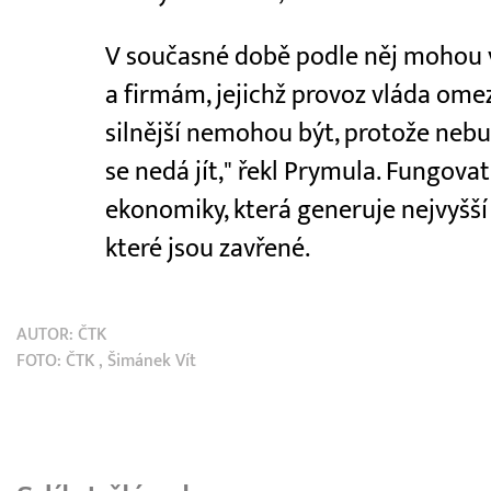
V současné době podle něj mohou 
a firmám, jejichž provoz vláda omezi
silnější nemohou být, protože neb
se nedá jít," řekl Prymula. Fungovat
ekonomiky, která generuje nejvyšší
které jsou zavřené.
AUTOR:
ČTK
FOTO:
ČTK
, Šimánek Vít