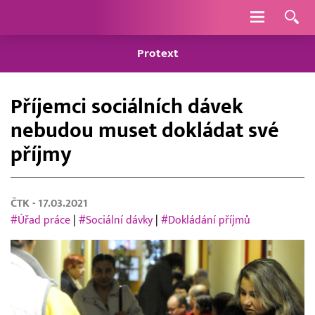
Navigace
Protext
Příjemci sociálních dávek
nebudou muset dokládat své
příjmy
ČTK
- 17.03.2021
#Úřad práce
|
#Sociální dávky
|
#Dokládání příjmů