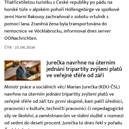
Třiatřicetiletou turistku z České republiky po pádu na
horské túře v alpském pohoří Höllengebirge ve spolkové
zemi Horní Rakousy zachraňoval v sobotu vrtulník s
pomocí lana. Zraněná žena byla transportována do
nemocnice ve Vöcklabrucku, informoval dnes server
OÖNachrichten.
ČTK - 23.06.2024
Jurečka navrhne na úterním
jednání tripartity zvýšení platů
ve veřejné sféře od září
Ministr práce a sociálních věcí Marian Jurečka (KDU-ČSL)
navrhne na úterním jednání tripartity zvýšení platů ve
veřejné sféře od září tzv. první skupině, kam patří úředníci,
pracovníci v kultuře, techničtí pracovníci či nepedagogické
síly ve školství, a zaměstnancům ve státní službě v rozmezí
od sedmi do deseti procent. Jurečka to dnes řekl v pořadu