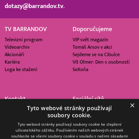
dotazy@barrandov.tv
.
TV BARRANDOV
Doporučujeme
Televizní program
VIP svět magazín
Videoarchiv
Tomáš Arsov v akci
Akcionáři
Sejdeme se na Cibulce
Kariéra
Vít Olmer: Den s osobností
Loga ke stažení
SeXoňa
Kontakt
Sociální sítě
×
Tyto webové stránky používají
Barrandov Televizní Studio,
soubory cookie.
a.s.
Kříženeckého nám. 322
Tyto webové stránky používají soubory cookie ke zlepšení
uživatelského zážitku. Používáním našich webových stránek
152 00 Praha 5
souhlasíte se všemi soubory cookie v souladu s našimi zásadami