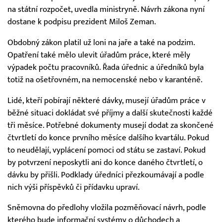
na státní rozpočet, uvedla ministryně. Návrh zákona nyní
dostane k podpisu prezident Miloš Zeman.
Obdobný zákon platil už loni na jaře a také na podzim.
Opatření také mělo ulevit úřadům práce, které měly
výpadek počtu pracovníků. Řada úřednic a úředníků byla
totiž na ošetřovném, na nemocenské nebo v karanténě.
Lidé, kteří pobírají některé dávky, musejí úřadům práce v
běžné situaci dokládat své příjmy a další skutečnosti každé
tři měsíce. Potřebné dokumenty musejí dodat za skončené
čtvrtletí do konce prvního měsíce dalšího kvartálu. Pokud
to neudělají, vyplácení pomoci od státu se zastaví. Pokud
by potvrzení neposkytli ani do konce daného čtvrtletí, o
dávku by přišli. Podklady úředníci přezkoumávají a podle
nich výši příspěvků či přídavku upraví.
Sněmovna do předlohy vložila pozměňovací návrh, podle
kterého bude informační systémy o důchodech a