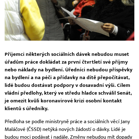
Příjemci některých sociálních dávek nebudou muset
úřadům práce dokládat za první čtvrtletí své příjmy
nebo náklady na bydlení. Úředníci nebudou příspěvky
na bydlení a na péči a přídavky na dítě přepočítávat,
lidé budou dostávat podpory v dosavadní výši. Cílem
vládní předlohy, který ve středu hladce schválil Senát,
je omezit kvůli koronavirové krizi osobní kontakt
klientů s úředníky.
Předloha se podle ministryně práce a sociálních věcí Jany
Maláčové (ČSSD) netýká nových žádostí o dávky. Lidé je
budou moci podávat i nadále. Změny nebudou mít dopady