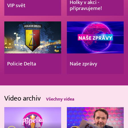
Holky v akci -
VIP svět
připravujeme!
Policie Delta
Naše zprávy
Video archiv
Všechny videa