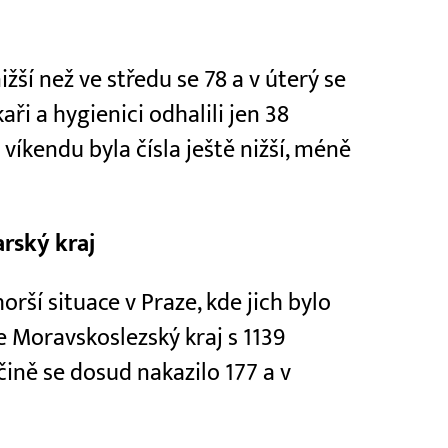
žší než ve středu se 78 a v úterý se
aři a hygienici odhalili jen 38
íkendu byla čísla ještě nižší, méně
arský kraj
rší situace v Praze, kde jich bylo
e Moravskoslezský kraj s 1139
ně se dosud nakazilo 177 a v