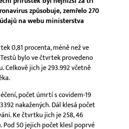
ční přírůstek byl nejnižší za tři
oronavirus způsobuje, zemřelo 270
 z údajů na webu ministerstva
rtek 0,81 procenta, méně než ve
. Testů bylo ve čtvrtek provedeno
. Celkově jich je 293.992 včetně
ěka.
yléčení, počet úmrtí s covidem-19
 3392 nakažených. Dál klesá počet
váni. Ke čtvrtku jich je 258, 46
. Pod 50 jejich počet klesl poprvé