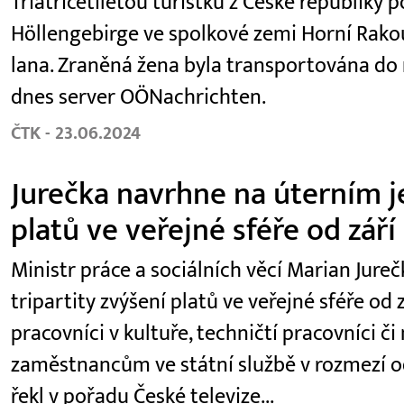
Třiatřicetiletou turistku z České republiky
Höllengebirge ve spolkové zemi Horní Rako
lana. Zraněná žena byla transportována do
dnes server OÖNachrichten.
ČTK - 23.06.2024
Jurečka navrhne na úterním je
platů ve veřejné sféře od září
Ministr práce a sociálních věcí Marian Jur
tripartity zvýšení platů ve veřejné sféře od z
pracovníci v kultuře, techničtí pracovníci či
zaměstnancům ve státní službě v rozmezí od
řekl v pořadu České televize...