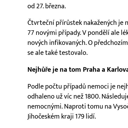
od 27. března.
Čtvrteční přírůstek nakažených je ni
77 novými případy. V pondělí ale lék
nových infikovaných. O předchozím v
se ale také testovalo.
Nejhůře je na tom Praha a Karlov
Podle počtu případů nemoci je nejho
odhaleno už víc než 1800. Následuj
nemocnými. Naproti tomu na Vysoči
Jihočeském kraji 179 lidí.