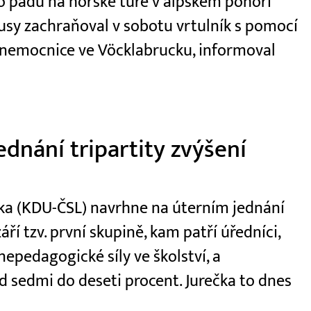
 po pádu na horské túře v alpském pohoří
usy zachraňoval v sobotu vrtulník s pomocí
 nemocnice ve Vöcklabrucku, informoval
dnání tripartity zvýšení
ečka (KDU-ČSL) navrhne na úterním jednání
áří tzv. první skupině, kam patří úředníci,
 nepedagogické síly ve školství, a
 sedmi do deseti procent. Jurečka to dnes