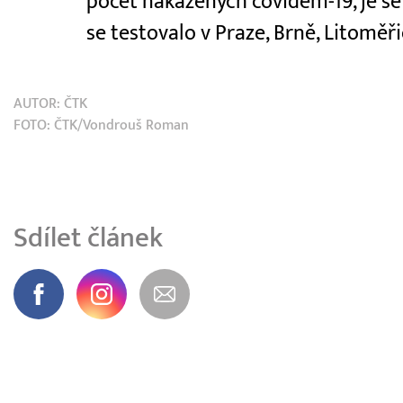
počet nakažených covidem-19, je se 
se testovalo v Praze, Brně, Litomě
AUTOR:
ČTK
FOTO: ČTK/Vondrouš Roman
Sdílet článek