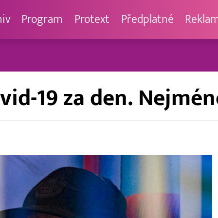
hiv
Program
Protext
Předplatné
Rekla
vid-19 za den. Nejméně