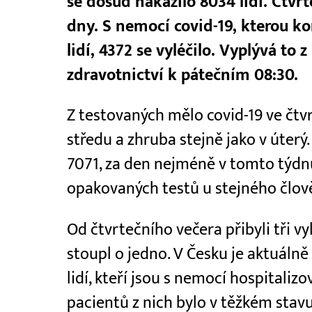
se dosud nakazilo 8034 lidí. Čtvrte
dny. S nemocí covid-19, kterou k
lidí, 4372 se vyléčilo. Vyplývá to
zdravotnictví k pátečním 08:30.
Z testovaných mělo covid-19 ve čtv
středu a zhruba stejně jako v úterý
7071, za den nejméně v tomto týdnu
opakovaných testů u stejného člov
Od čtvrtečního večera přibyli tři v
stoupl o jedno. V Česku je aktuálně
lidí, kteří jsou s nemocí hospitalizo
pacientů z nich bylo v těžkém stavu