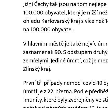
Jižní Čechy tak jsou na tom nejlép
100.000 obyvatel, který je nižší než
ohledu Karlovarský kraj s více než
na 100.000 obyvatel.
V hlavním městě je také nejvíc úmrt
zaznamenali 90. S odstupem druhý 
zemřelými. Jediné úmrtí, což je me
Zlínský kraj.
První tři případy nemoci covid-19 by
úmrtí je z 22. března. Podle předbě
imunity, které byly zveřejněny ve st