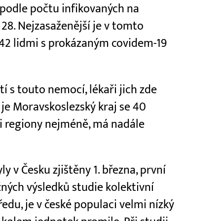
e podle počtu infikovaných na
 28. Nejzasaženější je v tomto
 142 lidmi s prokázaným covidem-19
í s touto nemocí, lékaři jich zde
je Moravskoslezský kraj se 40
zi regiony nejméně, má nadále
ly v Česku zjištěny 1. března, první
žných výsledků studie kolektivní
ředu, je v české populaci velmi nízký