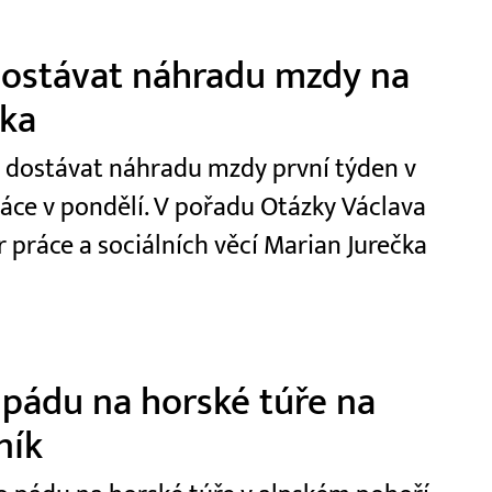
 dostávat náhradu mzdy na
čka
t dostávat náhradu mzdy první týden v
ráce v pondělí. V pořadu Otázky Václava
r práce a sociálních věcí Marian Jurečka
 pádu na horské túře na
ník