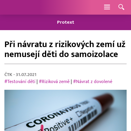
Navigace
Protext
Při návratu z rizikových zemí už
nemusejí děti do samoizolace
ČTK
- 31.07.2021
#Testování dětí
|
#Riziková země
|
#Návrat z dovolené