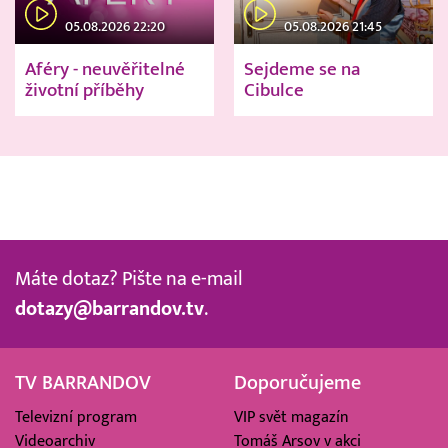
05.08.2026 22:20
05.08.2026 21:45
Aféry - neuvěřitelné
Sejdeme se na
životní příběhy
Cibulce
Máte dotaz? Pište na e-mail
dotazy@barrandov.tv
.
TV BARRANDOV
Doporučujeme
Televizní program
VIP svět magazín
Videoarchiv
Tomáš Arsov v akci