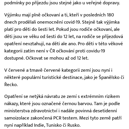
podmínky po příjezdu jsou stejné jako u veřejné dopravy.
Výjimku mají plně očkovaní a ti, kteří v posledních 180
dnech prodělali onemocnění covid-19. Stejně tak výjimka
platí pro děti do šesti let. Pokud jsou rodiče očkovaní, ale
děti jsou ve věku od šesti do 12 let, na rodiče se příjezdová
opatření nevztahují, na děti ale ano. Pro děti v této věkové
kategorii zatím není v ČR očkování proti covidu-19
dostupné. Očkovat se mohou až od 12 let.
V červené a tmavě červené kategorii zemí jsou nyní i
některé populární turistické destinace, jako je Španělsko či
Řecko.
Opatření se netýká návratu ze zemí s extrémním rizikem
nákazy, které jsou označené černou barvou. Tam je podle
ministerstva zdravotnictví i nadále povinná desetidenní
samoizolace zakončená PCR testem. Mezi tyto země patří
nyní například Indie, Tunisko či Rusko.