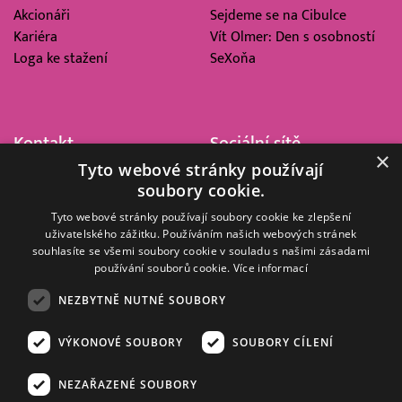
Akcionáři
Sejdeme se na Cibulce
Kariéra
Vít Olmer: Den s osobností
Loga ke stažení
SeXoňa
Kontakt
Sociální sítě
×
Tyto webové stránky používají
Barrandov Televizní Studio,
soubory cookie.
a.s.
Kříženeckého nám. 322
Tyto webové stránky používají soubory cookie ke zlepšení
uživatelského zážitku. Používáním našich webových stránek
152 00 Praha 5
souhlasíte se všemi soubory cookie v souladu s našimi zásadami
IČ 416 93 311
používání souborů cookie.
Více informací
dotazy@barrandov.tv
NEZBYTNĚ NUTNÉ SOUBORY
VÝKONOVÉ SOUBORY
SOUBORY CÍLENÍ
© 2008–2026 EMPRESA MEDIA, a.s. Všechna práva vyhrazena.
Kompletní pravidla využívání obsahu webu
najdete ZDE
.
NEZAŘAZENÉ SOUBORY
Zásady ochrany osobních a dalších zpracovávaných údajů
.