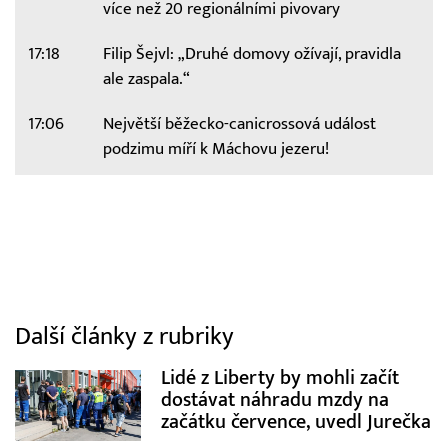
více než 20 regionálními pivovary
17:18
Filip Šejvl: „Druhé domovy ožívají, pravidla
ale zaspala.“
17:06
Největší běžecko-canicrossová událost
podzimu míří k Máchovu jezeru!
Další články z rubriky
Lidé z Liberty by mohli začít
dostávat náhradu mzdy na
začátku července, uvedl Jurečka