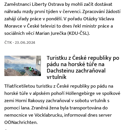
Zaměstnanci Liberty Ostrava by mohli začít dostávat
náhradu mzdy první týden v červenci. Zpracování žádostí
zahájí úřady práce v pondělí. V pořadu Otázky Václava
Moravce v České televizi to dnes řekl ministr práce a
sociálních věcí Marian Jurečka (KDU-ČSL).
ČTK - 23.06.2024
Turistku z České republiky po
pádu na horské túře na
Dachsteinu zachraňoval
vrtulník
Třiatřicetiletou turistku z České republiky po pádu na
horské túře v alpském pohoří Höllengebirge ve spolkové
zemi Horní Rakousy zachraňoval v sobotu vrtulník s
pomocí lana. Zraněná žena byla transportována do
nemocnice ve Vöcklabrucku, informoval dnes server
OÖNachrichten.