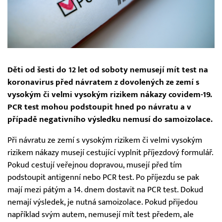
Děti od šesti do 12 let od soboty nemusejí mít test na
koronavirus před návratem z dovolených ze zemí s
vysokým či velmi vysokým rizikem nákazy covidem-19.
PCR test mohou podstoupit hned po návratu a v
případě negativního výsledku nemusí do samoizolace.
Při návratu ze zemí s vysokým rizikem či velmi vysokým
rizikem nákazy musejí cestující vyplnit příjezdový formulář.
Pokud cestují veřejnou dopravou, musejí před tím
podstoupit antigenní nebo PCR test. Po příjezdu se pak
mají mezi pátým a 14. dnem dostavit na PCR test. Dokud
nemají výsledek, je nutná samoizolace. Pokud přijedou
například svým autem, nemusejí mít test předem, ale