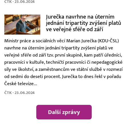
ČTK - 23.06.2024
Jurečka navrhne na úterním
jednání tripartity zvýšení platů
ve veřejné sféře od září
Ministr práce a sociálních věcí Marian Jurečka (KDU-ČSL)
navrhne na úterním jednání tripartity zvýšení platů ve
veřejné sféře od září tzv. první skupině, kam patří úředníci,
pracovníci v kultuře, techničtí pracovníci či nepedagogické
síly ve školství, a zaměstnancům ve státní službě v rozmezí
od sedmi do deseti procent. Jurečka to dnes řekl v pořadu
České televize...
ČTK - 23.06.2024
Další zprávy