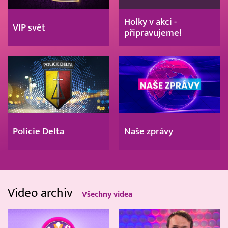
Holky v akci -
VIP svět
připravujeme!
Policie Delta
Naše zprávy
Video archiv
Všechny videa