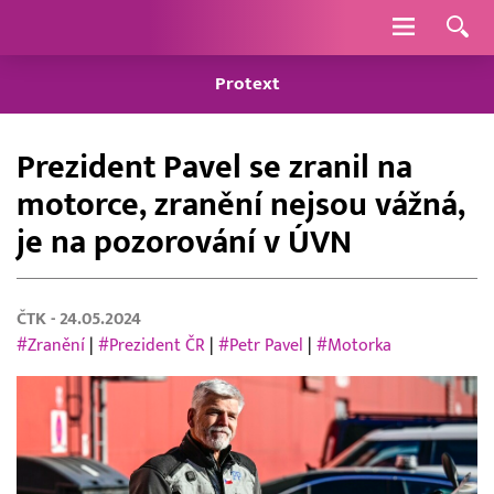
Navigace
Protext
Prezident Pavel se zranil na
motorce, zranění nejsou vážná,
je na pozorování v ÚVN
ČTK
- 24.05.2024
#Zranění
|
#Prezident ČR
|
#Petr Pavel
|
#Motorka