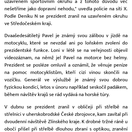
uzavřeném sportovním okruhu a z tohoto důvodu věc
nešetříme jako dopravní nehodu," uvedla policie na síti X.
Podle Deníku N se prezident zranil na uzavřeném okruhu
ve Středočeském kraji.
Dvaašedesátiletý Pavel je známý svou zálibou v jízdě na
motocyklu, které se nevzdal ani po loňském zvolení do
prezidentské funkce. Loni v létě se na veřejnosti objevil
videozáznam, na němž jel Pavel na motorce bez helmy.
Prezident se posléze omluvil a oznámil, že věnuje peníze
na pomoc motocyklistům, kteří cizí vinou skončili na
vozíčku. Generál ve výslužbě je známý svou dobrou
fyzickou kondicí, letos v únoru například seskočil padákem,
během návštěv krajů se rád vydává na horské túry.
V dubnu se prezident zranil v obličeji při střelbě na
střelnici v uherskobrodské České zbrojovce, kam zavítal při
dvoudenní návštěvě Zlínského kraje. K drobné tržné ráně u
obočí přišel při střelbě dlouhou zbraní s optikou, zranění