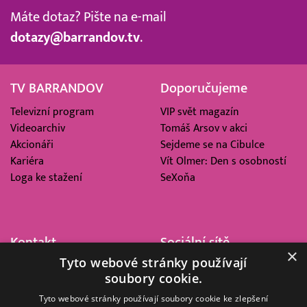
Máte dotaz? Pište na e-mail
dotazy@barrandov.tv
.
TV BARRANDOV
Doporučujeme
Televizní program
VIP svět magazín
Videoarchiv
Tomáš Arsov v akci
Akcionáři
Sejdeme se na Cibulce
Kariéra
Vít Olmer: Den s osobností
Loga ke stažení
SeXoňa
Kontakt
Sociální sítě
×
Tyto webové stránky používají
Barrandov Televizní Studio,
soubory cookie.
a.s.
Kříženeckého nám. 322
Tyto webové stránky používají soubory cookie ke zlepšení