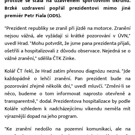
protože se stala na uzavřeném sportovním okruhu.
Brzké uzdravení popřál prezidentovi mimo jiné
premiér Petr Fiala (ODS).
"Prezident republiky se zranil při jízdě na motorce. Zranění
nejsou vážná, ale vyžádají si krátké pozorování v ÚVN,"
uvedl Hrad. "Mohu potvrdit, že jsme pana prezidenta přijali,
ošetřili a hospitalizovali z důvodu observace. Nejedná se o
vážné zranění," sdělila ČTK Zinke.
Kolář ČT řekl, že Hrad zatím přesnou diagnózu nezná. "Jde
každopádně o lehčí zranění. Pan prezident bude na
pozorování zřejmě několik dní," uvedl mluvčí. "Změní-li se
něco, budeme o tom informovat naprosto otevřeně a
transparentně," dodal. Prezidentova hospitalizace by podle
Koláře vzhledem k nadcházejícímu víkendu neměla mít
výraznější dopad na jeho program.
"Ke zranění nedošlo na pozemní komunikaci, ale na