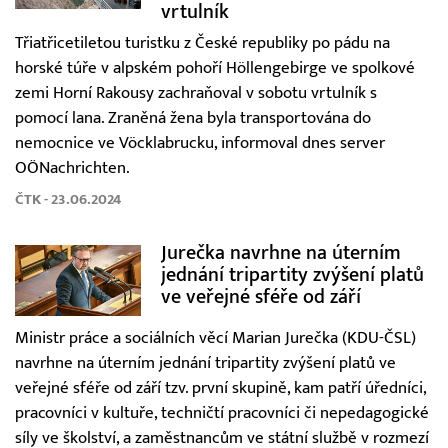
vrtulník
Třiatřicetiletou turistku z České republiky po pádu na
horské túře v alpském pohoří Höllengebirge ve spolkové
zemi Horní Rakousy zachraňoval v sobotu vrtulník s
pomocí lana. Zraněná žena byla transportována do
nemocnice ve Vöcklabrucku, informoval dnes server
OÖNachrichten.
ČTK - 23.06.2024
Jurečka navrhne na úterním
jednání tripartity zvýšení platů
ve veřejné sféře od září
Ministr práce a sociálních věcí Marian Jurečka (KDU-ČSL)
navrhne na úterním jednání tripartity zvýšení platů ve
veřejné sféře od září tzv. první skupině, kam patří úředníci,
pracovníci v kultuře, techničtí pracovníci či nepedagogické
síly ve školství, a zaměstnancům ve státní službě v rozmezí