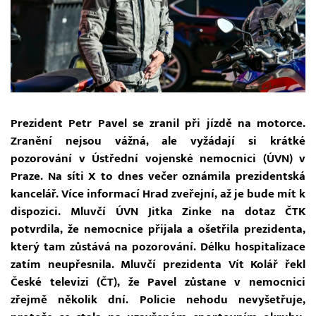
Prezident Petr Pavel se zranil při jízdě na motorce.
Zranění nejsou vážná, ale vyžádají si krátké
pozorování v Ústřední vojenské nemocnici (ÚVN) v
Praze. Na síti X to dnes večer oznámila prezidentská
kancelář. Více informací Hrad zveřejní, až je bude mít k
dispozici. Mluvčí ÚVN Jitka Zinke na dotaz ČTK
potvrdila, že nemocnice přijala a ošetřila prezidenta,
který tam zůstává na pozorování. Délku hospitalizace
zatím neupřesnila. Mluvčí prezidenta Vít Kolář řekl
České televizi (ČT), že Pavel zůstane v nemocnici
zřejmě několik dní. Policie nehodu nevyšetřuje,