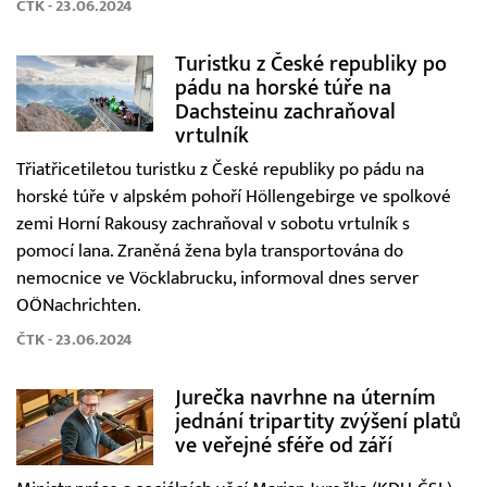
ČTK - 23.06.2024
Turistku z České republiky po
pádu na horské túře na
Dachsteinu zachraňoval
vrtulník
Třiatřicetiletou turistku z České republiky po pádu na
horské túře v alpském pohoří Höllengebirge ve spolkové
zemi Horní Rakousy zachraňoval v sobotu vrtulník s
pomocí lana. Zraněná žena byla transportována do
nemocnice ve Vöcklabrucku, informoval dnes server
OÖNachrichten.
ČTK - 23.06.2024
Jurečka navrhne na úterním
jednání tripartity zvýšení platů
ve veřejné sféře od září