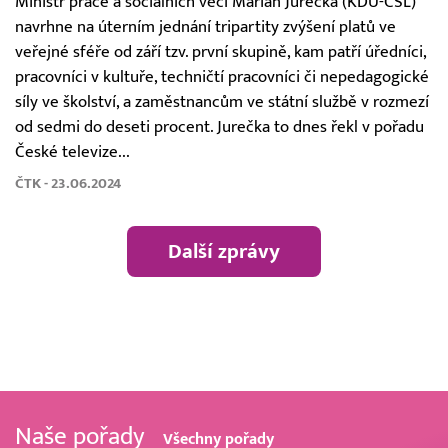
Ministr práce a sociálních věcí Marian Jurečka (KDU-ČSL)
navrhne na úterním jednání tripartity zvýšení platů ve
veřejné sféře od září tzv. první skupině, kam patří úředníci,
pracovníci v kultuře, techničtí pracovníci či nepedagogické
síly ve školství, a zaměstnancům ve státní službě v rozmezí
od sedmi do deseti procent. Jurečka to dnes řekl v pořadu
České televize...
ČTK - 23.06.2024
Další zprávy
Naše pořady
Všechny pořady