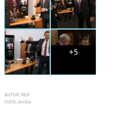
+5
AUTOR:
RED
FOTO:
Archiv