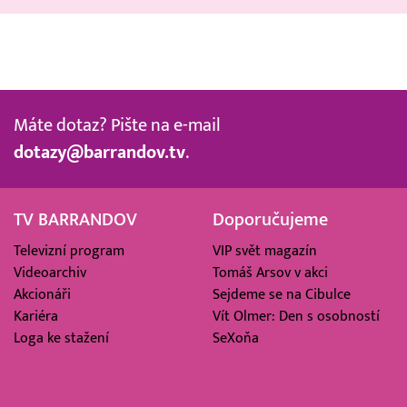
Máte dotaz? Pište na e-mail
dotazy@barrandov.tv
.
TV BARRANDOV
Doporučujeme
Televizní program
VIP svět magazín
Videoarchiv
Tomáš Arsov v akci
Akcionáři
Sejdeme se na Cibulce
Kariéra
Vít Olmer: Den s osobností
Loga ke stažení
SeXoňa