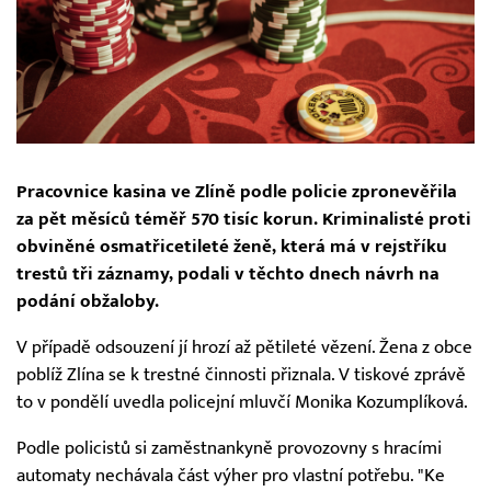
Pracovnice kasina ve Zlíně podle policie zpronevěřila
za pět měsíců téměř 570 tisíc korun. Kriminalisté proti
obviněné osmatřicetileté ženě, která má v rejstříku
trestů tři záznamy, podali v těchto dnech návrh na
podání obžaloby.
V případě odsouzení jí hrozí až pětileté vězení. Žena z obce
poblíž Zlína se k trestné činnosti přiznala. V tiskové zprávě
to v pondělí uvedla policejní mluvčí Monika Kozumplíková.
Podle policistů si zaměstnankyně provozovny s hracími
automaty nechávala část výher pro vlastní potřebu. "Ke