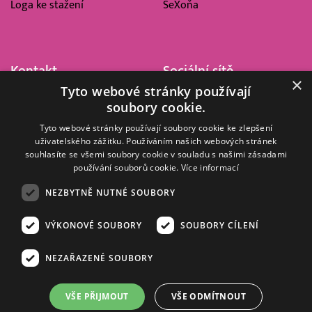
Loga ke stažení
SeXoňa
Kontakt
Sociální sítě
×
Tyto webové stránky používají
Barrandov Televizní Studio,
soubory cookie.
a.s.
Kříženeckého nám. 322
Tyto webové stránky používají soubory cookie ke zlepšení
uživatelského zážitku. Používáním našich webových stránek
152 00 Praha 5
souhlasíte se všemi soubory cookie v souladu s našimi zásadami
IČ 416 93 311
používání souborů cookie.
Více informací
dotazy@barrandov.tv
NEZBYTNĚ NUTNÉ SOUBORY
VÝKONOVÉ SOUBORY
SOUBORY CÍLENÍ
© 2008–2026 EMPRESA MEDIA, a.s. Všechna práva vyhrazena.
Kompletní pravidla využívání obsahu webu
najdete ZDE
.
NEZAŘAZENÉ SOUBORY
Zásady ochrany osobních a dalších zpracovávaných údajů
.
Nastavení Cookies
.
Informace o měření sledovanosti videa ve video archivu
VŠE PŘIJMOUT
VŠE ODMÍTNOUT