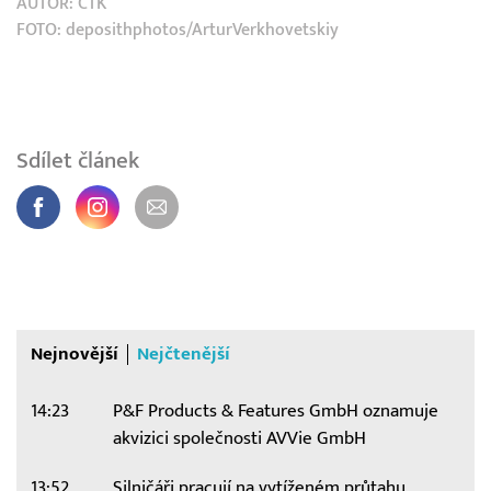
AUTOR:
ČTK
FOTO: deposithphotos/ArturVerkhovetskiy
Sdílet článek
Nejnovější
Nejčtenější
14:23
P&F Products & Features GmbH oznamuje
akvizici společnosti AVVie GmbH
13:52
Silničáři pracují na vytíženém průtahu