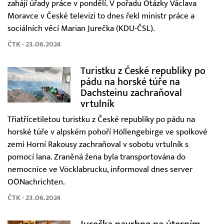
zahájí úřady práce v pondělí. V pořadu Otázky Václava
Moravce v České televizi to dnes řekl ministr práce a
sociálních věcí Marian Jurečka (KDU-ČSL).
ČTK - 23.06.2024
Turistku z České republiky po
pádu na horské túře na
Dachsteinu zachraňoval
vrtulník
Třiatřicetiletou turistku z České republiky po pádu na
horské túře v alpském pohoří Höllengebirge ve spolkové
zemi Horní Rakousy zachraňoval v sobotu vrtulník s
pomocí lana. Zraněná žena byla transportována do
nemocnice ve Vöcklabrucku, informoval dnes server
OÖNachrichten.
ČTK - 23.06.2024