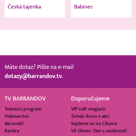
Česká tajenka
Babinec
Máte dotaz? Pište na e-mail
dotazy@barrandov.tv
.
TV BARRANDOV
Doporučujeme
Televizní program
VIP svět magazín
Videoarchiv
Tomáš Arsov v akci
Akcionáři
Sejdeme se na Cibulce
Kariéra
Vít Olmer: Den s osobností