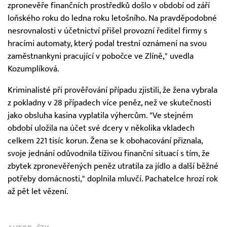
zpronevěře finančních prostředků došlo v období od září
loňského roku do ledna roku letošního. Na pravděpodobné
nesrovnalosti v účetnictví přišel provozní ředitel firmy s
hracími automaty, který podal trestní oznámení na svou
zaměstnankyni pracující v pobočce ve Zlíně," uvedla
Kozumplíková.
Kriminalisté při prověřování případu zjistili, že žena vybrala
z pokladny v 28 případech více peněz, než ve skutečnosti
jako obsluha kasina vyplatila výhercům. "Ve stejném
období uložila na účet své dcery v několika vkladech
celkem 221 tisíc korun. Žena se k obohacování přiznala,
svoje jednání odůvodnila tíživou finanční situací s tím, že
zbytek zpronevěřených peněz utratila za jídlo a další běžné
potřeby domácnosti," doplnila mluvčí. Pachatelce hrozí rok
až pět let vězení.