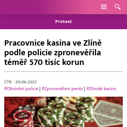
Navigace
Protext
Pracovnice kasina ve Zlíně
podle policie zpronevěřila
téměř 570 tisíc korun
ČTK
- 20.06.2022
#Obvinění policie
|
#Zpronevěření peněz
|
#Zlínské kasino