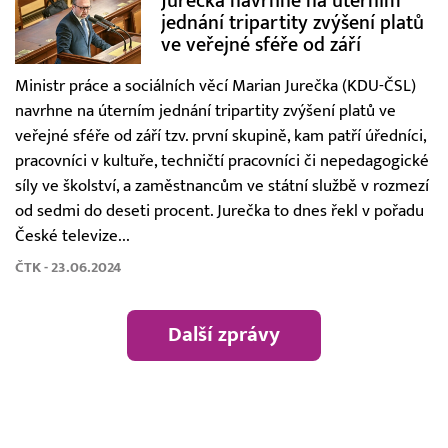
Jurečka navrhne na úterním
jednání tripartity zvýšení platů
ve veřejné sféře od září
Ministr práce a sociálních věcí Marian Jurečka (KDU-ČSL)
navrhne na úterním jednání tripartity zvýšení platů ve
veřejné sféře od září tzv. první skupině, kam patří úředníci,
pracovníci v kultuře, techničtí pracovníci či nepedagogické
síly ve školství, a zaměstnancům ve státní službě v rozmezí
od sedmi do deseti procent. Jurečka to dnes řekl v pořadu
České televize...
ČTK - 23.06.2024
Další zprávy