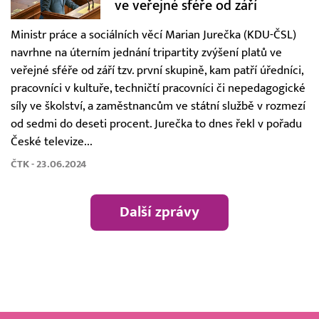
ve veřejné sféře od září
Ministr práce a sociálních věcí Marian Jurečka (KDU-ČSL)
navrhne na úterním jednání tripartity zvýšení platů ve
veřejné sféře od září tzv. první skupině, kam patří úředníci,
pracovníci v kultuře, techničtí pracovníci či nepedagogické
síly ve školství, a zaměstnancům ve státní službě v rozmezí
od sedmi do deseti procent. Jurečka to dnes řekl v pořadu
České televize...
ČTK - 23.06.2024
Další zprávy