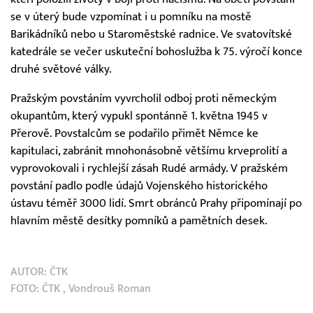
se v úterý bude vzpomínat i u pomníku na mostě
Barikádníků nebo u Staroměstské radnice. Ve svatovítské
katedrále se večer uskuteční bohoslužba k 75. výročí konce
druhé světové války.
Pražským povstáním vyvrcholil odboj proti německým
okupantům, který vypukl spontánně 1. května 1945 v
Přerově. Povstalcům se podařilo přimět Němce ke
kapitulaci, zabránit mnohonásobně většímu krveprolití a
vyprovokovali i rychlejší zásah Rudé armády. V pražském
povstání padlo podle údajů Vojenského historického
ústavu téměř 3000 lidí. Smrt obránců Prahy připomínají po
hlavním městě desítky pomníků a pamětních desek.
AUTOR:
ČTK
FOTO:
ČTK
, Vondrouš Roman