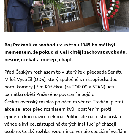
Boj Pražanů za svobodu v květnu 1945 by měl být
mementem, že pokud si Češi chtějí zachovat svobodu,
nesmějí čekat a musejí ji hájit
.
Před Českým rozhlasem to v úterý řekl předseda Senátu
Miloš Vystrčil (ODS), který společně s místopředsedou
horní komory Jiřím Růžičkou (za TOP 09 a STAN) uctil
památku obětí Pražského povstání a bojů o
Československý rozhlas položením věnce. Tradiční pietní
akce se letos před rozhlasem kvůli opatřením proti
epidemii koronaviru nekoná. Politici ale na místo poslali
věnce a kytice, zástupci některých institucí přicházejí
osobně. Český rozhlas vzpomínce věnuje speciální vysílání