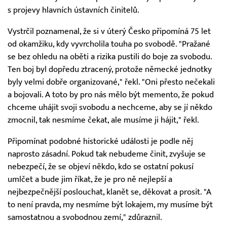
s projevy hlavních ústavních činitelů.
Vystrčil poznamenal, že si v úterý Česko připomíná 75 let
od okamžiku, kdy vyvrcholila touha po svobodě. "Pražané
se bez ohledu na oběti a rizika pustili do boje za svobodu.
Ten boj byl dopředu ztracený, protože německé jednotky
byly velmi dobře organizované," řekl. "Oni přesto nečekali
a bojovali. A toto by pro nás mělo být memento, že pokud
chceme uhájit svoji svobodu a nechceme, aby se jí někdo
zmocnil, tak nesmíme čekat, ale musíme ji hájit," řekl.
Připomínat podobné historické události je podle něj
naprosto zásadní. Pokud tak nebudeme činit, zvyšuje se
nebezpečí, že se objeví někdo, kdo se ostatní pokusí
umlčet a bude jim říkat, že je pro ně nejlepší a
nejbezpečnější poslouchat, klanět se, děkovat a prosit. "A
to není pravda, my nesmíme být lokajem, my musíme být
samostatnou a svobodnou zemí," zdůraznil.