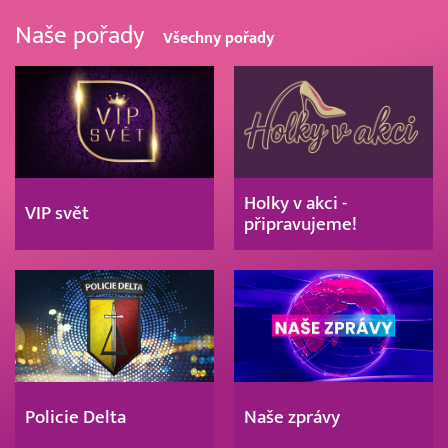
Naše pořady
Všechny pořady
Holky v akci -
VIP svět
připravujeme!
Policie Delta
Naše zprávy