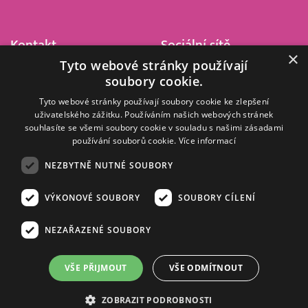
Kontakt
Sociální sítě
×
Tyto webové stránky používají
Barrandov Televizní Studio,
soubory cookie.
a.s.
Kříženeckého nám. 322
Tyto webové stránky používají soubory cookie ke zlepšení
uživatelského zážitku. Používáním našich webových stránek
152 00 Praha 5
souhlasíte se všemi soubory cookie v souladu s našimi zásadami
IČ 416 93 311
používání souborů cookie.
Více informací
dotazy@barrandov.tv
NEZBYTNĚ NUTNÉ SOUBORY
VÝKONOVÉ SOUBORY
SOUBORY CÍLENÍ
© 2008–2026 EMPRESA MEDIA, a.s. Všechna práva vyhrazena.
Kompletní pravidla využívání obsahu webu
najdete ZDE
.
NEZAŘAZENÉ SOUBORY
Zásady ochrany osobních a dalších zpracovávaných údajů
.
Nastavení Cookies
.
Informace o měření sledovanosti videa ve video archivu
VŠE PŘIJMOUT
VŠE ODMÍTNOUT
Nielsen Digital Measurement
. Využíváme grafické podklady z
depositphotos.com
.
ZOBRAZIT PODROBNOSTI