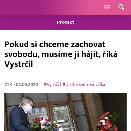
Navigace
Protext
Pokud si chceme zachovat
svobodu, musíme ji hájit, říká
Vystrčil
ČTK
- 05.05.2020
#Výročí
|
#Druhá světová válka