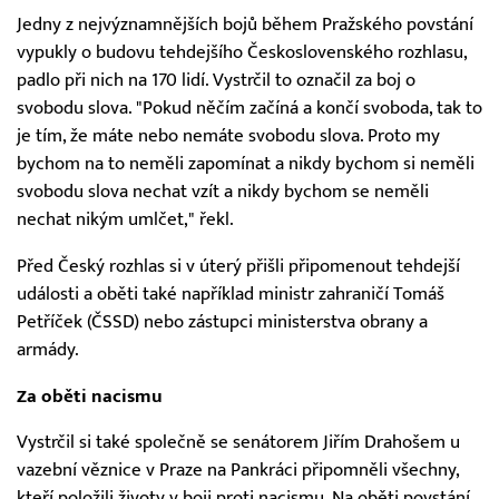
Jedny z nejvýznamnějších bojů během Pražského povstání
vypukly o budovu tehdejšího Československého rozhlasu,
padlo při nich na 170 lidí. Vystrčil to označil za boj o
svobodu slova. "Pokud něčím začíná a končí svoboda, tak to
je tím, že máte nebo nemáte svobodu slova. Proto my
bychom na to neměli zapomínat a nikdy bychom si neměli
svobodu slova nechat vzít a nikdy bychom se neměli
nechat nikým umlčet," řekl.
Před Český rozhlas si v úterý přišli připomenout tehdejší
události a oběti také například ministr zahraničí Tomáš
Petříček (ČSSD) nebo zástupci ministerstva obrany a
armády.
Za oběti nacismu
Vystrčil si také společně se senátorem Jiřím Drahošem u
vazební věznice v Praze na Pankráci připomněli všechny,
kteří položili životy v boji proti nacismu. Na oběti povstání