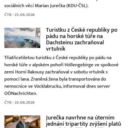
sociálních věcí Marian Jurečka (KDU-ČSL).
ČTK - 23.06.2024
Turistku z České republiky po
pádu na horské túře na
Dachsteinu zachraňoval
vrtulník
Třiatřicetiletou turistku z České republiky po pádu na
horské túře v alpském pohoří Höllengebirge ve spolkové
zemi Horní Rakousy zachraňoval v sobotu vrtulník s
pomocí lana. Zraněná žena byla transportována do
nemocnice ve Vöcklabrucku, informoval dnes server
OÖNachrichten.
ČTK - 23.06.2024
Jurečka navrhne na úterním
jednání tripartity zvýšení platů