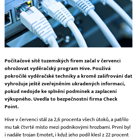
Počítačové sítě tuzemských firem začal v červenci
ohrožovat vyděračský program Hive. Používá
pokročilé vyděračské techniky a kromě zašifrování dat
vyhrožuje ještě zveřejněním ukradených informací,
pokud nedojde ke splnění podmínek a zaplacení
výkupného. Uvedla to bezpečnostní firma Check
Point.
Hive v červenci stál za 2,6 procenta všech útoků, a patřilo
mu tak čtvrté místo mezi podnikovými hrozbami. První byl
i nadále trojan Emotet, i když jeho podíl klesl z 22 procent