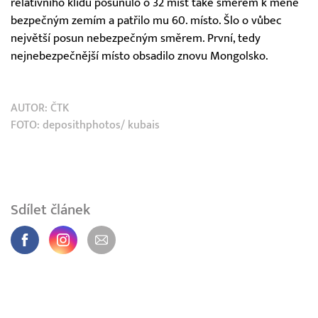
relativního klidu posunulo o 32 míst také směrem k méně
bezpečným zemím a patřilo mu 60. místo. Šlo o vůbec
největší posun nebezpečným směrem. První, tedy
nejnebezpečnější místo obsadilo znovu Mongolsko.
AUTOR:
ČTK
FOTO: deposithphotos/ kubais
Sdílet článek