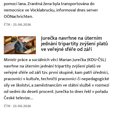
pomocí lana. Zraněná žena byla transportována do
nemocnice ve Vöcklabrucku, informoval dnes server
OÖNachrichten.
ČTK - 23.06.2024
Jurečka navrhne na úterním
jednání tripartity zvýšení platů
ve veřejné sféře od září
Ministr práce a sociálních věcí Marian Jurečka (KDU-ČSL)
navrhne na úterním jednání tripartity zvýšení platů ve
veřejné sféře od září tzv. první skupině, kam patří úředníci,
pracovníci v kultuře, techničtí pracovníci či nepedagogické
síly ve školství, a zaměstnancům ve státní službě v rozmezí
od sedmi do deseti procent. Jurečka to dnes řekl v pořadu
České televize...
ČTK - 23.06.2024