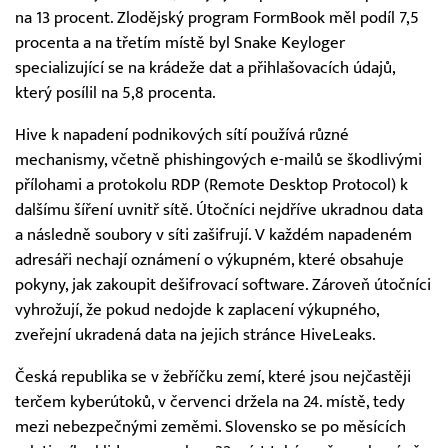
na 13 procent. Zlodějský program FormBook měl podíl 7,5
procenta a na třetím místě byl Snake Keyloger
specializující se na krádeže dat a přihlašovacích údajů,
který posílil na 5,8 procenta.
Hive k napadení podnikových sítí používá různé
mechanismy, včetně phishingových e-mailů se škodlivými
přílohami a protokolu RDP (Remote Desktop Protocol) k
dalšímu šíření uvnitř sítě. Útočníci nejdříve ukradnou data
a následně soubory v síti zašifrují. V každém napadeném
adresáři nechají oznámení o výkupném, které obsahuje
pokyny, jak zakoupit dešifrovací software. Zároveň útočníci
vyhrožují, že pokud nedojde k zaplacení výkupného,
zveřejní ukradená data na jejich stránce HiveLeaks.
Česká republika se v žebříčku zemí, které jsou nejčastěji
terčem kyberútoků, v červenci držela na 24. místě, tedy
mezi nebezpečnými zeměmi. Slovensko se po měsících