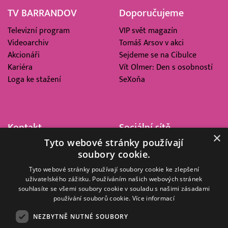
TV BARRANDOV
Doporučujeme
Televizní program
VIP svět magazín
Videoarchiv
Tomáš Arsov v akci
Akcionáři
Sejdeme se na Cibulce
Kariéra
Vít Olmer: Den s osobností
Loga ke stažení
SeXoňa
Kontakt
Sociální sítě
×
Tyto webové stránky používají
Barrandov Televizní Studio,
soubory cookie.
a.s.
Kříženeckého nám. 322
Tyto webové stránky používají soubory cookie ke zlepšení
uživatelského zážitku. Používáním našich webových stránek
152 00 Praha 5
souhlasíte se všemi soubory cookie v souladu s našimi zásadami
IČ 416 93 311
používání souborů cookie.
Více informací
dotazy@barrandov.tv
NEZBYTNĚ NUTNÉ SOUBORY