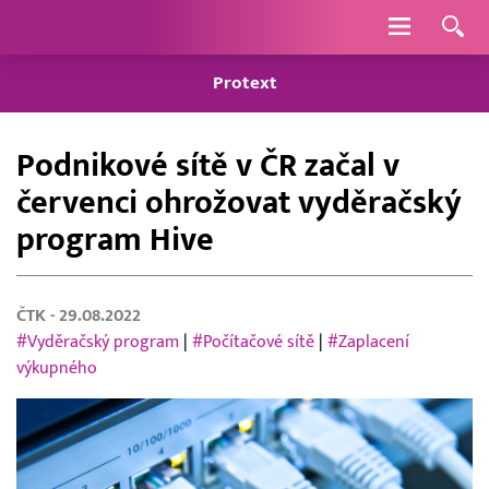
Navigace
Protext
Podnikové sítě v ČR začal v
červenci ohrožovat vyděračský
program Hive
ČTK
- 29.08.2022
#Vyděračský program
|
#Počítačové sítě
|
#Zaplacení
výkupného