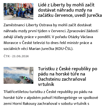
Lidé z Liberty by mohli začít
dostávat náhradu mzdy na
začátku července, uvedl Jurečka
Zaměstnanci Liberty Ostrava by mohli začít dostávat
náhradu mzdy první týden v červenci. Zpracování žádostí
zahájí úřady práce v pondělí. V pořadu Otázky Václava
Moravce v České televizi to dnes řekl ministr práce a
sociálních věcí Marian Jurečka (KDU-ČSL).
ČTK - 23.06.2024
Turistku z České republiky po
pádu na horské túře na
Dachsteinu zachraňoval
vrtulník
Třiatřicetiletou turistku z České republiky po pádu na
horské túře v alpském pohoří Höllengebirge ve spolkové
zemi Horní Rakousy zachraňoval v sobotu vrtulník s