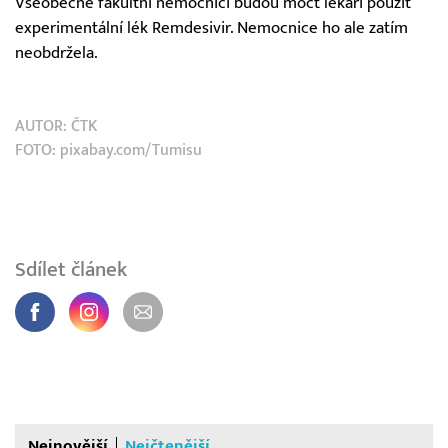
Všeobecné fakultní nemocnici budou moct lékaři použít
experimentální lék Remdesivir. Nemocnice ho ale zatím
neobdržela.
AUTOR:
ČTK
FOTO: pixabay.com/Tumisu
Sdílet článek
Nejnovější
Nejčtenější