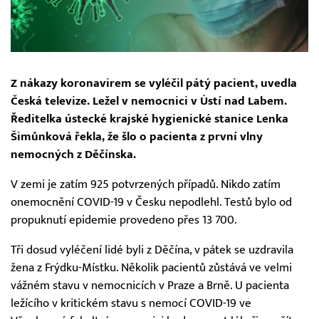
Z nákazy koronavirem se vyléčil pátý pacient, uvedla
Česká televize. Ležel v nemocnici v Ústí nad Labem.
Ředitelka ústecké krajské hygienické stanice Lenka
Šimůnková řekla, že šlo o pacienta z první vlny
nemocných z Děčínska.
V zemi je zatím 925 potvrzených případů. Nikdo zatím
onemocnění COVID-19 v Česku nepodlehl. Testů bylo od
propuknutí epidemie provedeno přes 13 700.
Tři dosud vyléčení lidé byli z Děčína, v pátek se uzdravila
žena z Frýdku-Místku. Několik pacientů zůstává ve velmi
vážném stavu v nemocnicích v Praze a Brně. U pacienta
ležícího v kritickém stavu s nemocí COVID-19 ve