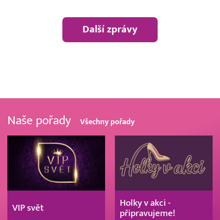
Další zprávy
Naše pořady
Všechny pořady
Holky v akci -
VIP svět
připravujeme!