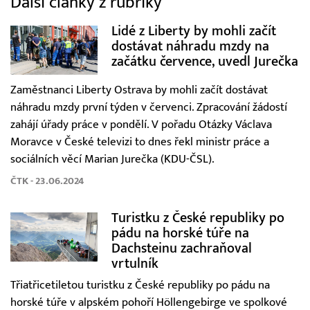
Další články z rubriky
Lidé z Liberty by mohli začít
dostávat náhradu mzdy na
začátku července, uvedl Jurečka
Zaměstnanci Liberty Ostrava by mohli začít dostávat
náhradu mzdy první týden v červenci. Zpracování žádostí
zahájí úřady práce v pondělí. V pořadu Otázky Václava
Moravce v České televizi to dnes řekl ministr práce a
sociálních věcí Marian Jurečka (KDU-ČSL).
ČTK - 23.06.2024
Turistku z České republiky po
pádu na horské túře na
Dachsteinu zachraňoval
vrtulník
Třiatřicetiletou turistku z České republiky po pádu na
horské túře v alpském pohoří Höllengebirge ve spolkové