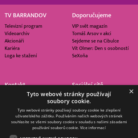
TV BARRANDOV
Doporučujeme
Televizní program
VIP svět magazín
Videoarchiv
Tomáš Arsov v akci
Akcionáři
Sejdeme se na Cibulce
Kariéra
Vít Olmer: Den s osobností
Loga ke stažení
SeXoňa
Kontakt
Sociální sítě
×
Tyto webové stránky používají
Barrandov Televizní Studio,
soubory cookie.
a.s.
Kříženeckého nám. 322
Tyto webové stránky používají soubory cookie ke zlepšení
uživatelského zážitku. Používáním našich webových stránek
152 00 Praha 5
souhlasíte se všemi soubory cookie v souladu s našimi zásadami
IČ 416 93 311
používání souborů cookie.
Více informací
dotazy@barrandov.tv