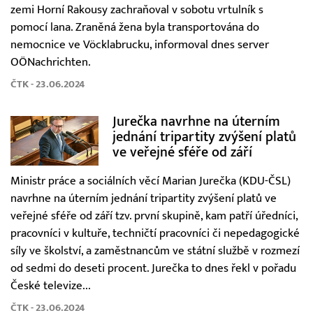
zemi Horní Rakousy zachraňoval v sobotu vrtulník s
pomocí lana. Zraněná žena byla transportována do
nemocnice ve Vöcklabrucku, informoval dnes server
OÖNachrichten.
ČTK - 23.06.2024
Jurečka navrhne na úterním
jednání tripartity zvýšení platů
ve veřejné sféře od září
Ministr práce a sociálních věcí Marian Jurečka (KDU-ČSL)
navrhne na úterním jednání tripartity zvýšení platů ve
veřejné sféře od září tzv. první skupině, kam patří úředníci,
pracovníci v kultuře, techničtí pracovníci či nepedagogické
síly ve školství, a zaměstnancům ve státní službě v rozmezí
od sedmi do deseti procent. Jurečka to dnes řekl v pořadu
České televize...
ČTK - 23.06.2024