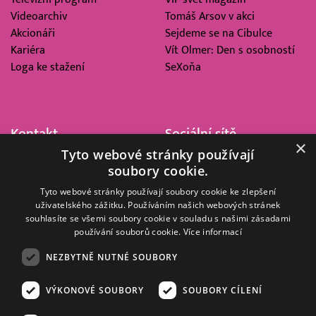
Videoarchiv
Tomáš Arsov v akci
Akcionáři
Sejdeme se na Cibulce
Kariéra
Vít Olmer: Den s osobností
Loga ke stažení
SeXoňa
Kontakt
Sociální sítě
×
Tyto webové stránky používají
Barrandov Televizní Studio,
soubory cookie.
a.s.
Kříženeckého nám. 322
Tyto webové stránky používají soubory cookie ke zlepšení
uživatelského zážitku. Používáním našich webových stránek
152 00 Praha 5
souhlasíte se všemi soubory cookie v souladu s našimi zásadami
IČ 416 93 311
používání souborů cookie.
Více informací
dotazy@barrandov.tv
NEZBYTNĚ NUTNÉ SOUBORY
VÝKONOVÉ SOUBORY
SOUBORY CÍLENÍ
© 2008–2026 EMPRESA MEDIA, a.s. Všechna práva vyhrazena.
Kompletní pravidla využívání obsahu webu
najdete ZDE
.