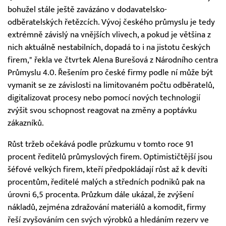
bohužel stále ještě zavázáno v dodavatelsko-
odběratelských řetězcích. Vývoj českého průmyslu je tedy
extrémně závislý na vnějších vlivech, a pokud je většina z
nich aktuálně nestabilních, dopadá to i na jistotu českých
firem," řekla ve čtvrtek Alena Burešová z Národního centra
Průmyslu 4.0. Řešením pro české firmy podle ní může být
vymanit se ze závislosti na limitovaném počtu odběratelů,
digitalizovat procesy nebo pomocí nových technologií
zvýšit svou schopnost reagovat na změny a poptávku
zákazníků.
Růst tržeb očekává podle průzkumu v tomto roce 91
procent ředitelů průmyslových firem. Optimističtější jsou
šéfové velkých firem, kteří předpokládají růst až k devíti
procentům, ředitelé malých a středních podniků pak na
úrovni 6,5 procenta. Průzkum dále ukázal, že zvýšení
nákladů, zejména zdražování materiálů a komodit, firmy
řeší zvyšováním cen svých výrobků a hledáním rezerv ve