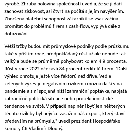
výrobě. Zhruba polovina společností uvedla, že se jí daří
zachovat ziskovost, asi čtvrtina počítá s jejím navýšením.
Zhoršená platební schopnost zákazníků se však začíná
promítat do problémů firem s cash-flow, vyplývá dále z
dotazování.
Větší tržby budou mít průmyslové podniky podle průzkumu
také v příštím roce, předpokládaný růst už ale nebude tak
velký a bude se průměrně pohybovat kolem 4,9 procenta.
Růst v roce 2022 očekává 84 procent ředitelů firem. "Další
výhled ohrožuje ještě více faktorů než dříve. Vedle
zelených výzev je negativním rizikem i možná další vlna
pandemie a s ní spojená nižší zahraniční poptávka, napjatá
zahraničně politická situace nebo protekcionistické
tendence ve světě. V případě naplnění byť jen některých
těchto rizik by byl nejvíce zasažen náš export, který staví
především na průmyslu," uvedl prezident Hospodářské
komory ČR Vladimír Dlouhý.