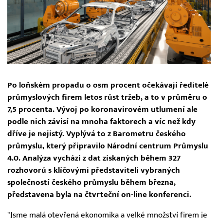
Po loňském propadu o osm procent očekávají ředitelé
průmyslových firem letos růst tržeb, a to v průměru o
7,5 procenta. Vývoj po koronavirovém utlumení ale
podle nich závisí na mnoha faktorech a víc než kdy
dříve je nejistý. Vyplývá to z Barometru českého
průmyslu, který připravilo Národní centrum Průmyslu
4.0. Analýza vychází z dat získaných během 327
rozhovorů s klíčovými představiteli vybraných
společností českého průmyslu během března,
představena byla na čtvrteční on-line konferenci.
"Jsme malá otevřená ekonomika a velké množství firem je