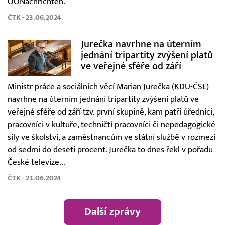
OÖNachrichten.
ČTK - 23.06.2024
Jurečka navrhne na úterním
jednání tripartity zvýšení platů
ve veřejné sféře od září
Ministr práce a sociálních věcí Marian Jurečka (KDU-ČSL)
navrhne na úterním jednání tripartity zvýšení platů ve
veřejné sféře od září tzv. první skupině, kam patří úředníci,
pracovníci v kultuře, techničtí pracovníci či nepedagogické
síly ve školství, a zaměstnancům ve státní službě v rozmezí
od sedmi do deseti procent. Jurečka to dnes řekl v pořadu
České televize...
ČTK - 23.06.2024
Další zprávy