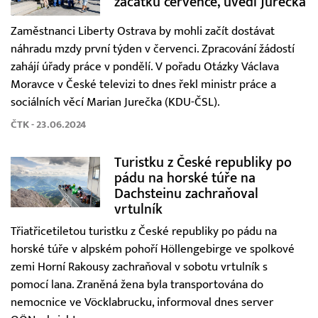
začátku července, uvedl Jurečka
Zaměstnanci Liberty Ostrava by mohli začít dostávat
náhradu mzdy první týden v červenci. Zpracování žádostí
zahájí úřady práce v pondělí. V pořadu Otázky Václava
Moravce v České televizi to dnes řekl ministr práce a
sociálních věcí Marian Jurečka (KDU-ČSL).
ČTK - 23.06.2024
Turistku z České republiky po
pádu na horské túře na
Dachsteinu zachraňoval
vrtulník
Třiatřicetiletou turistku z České republiky po pádu na
horské túře v alpském pohoří Höllengebirge ve spolkové
zemi Horní Rakousy zachraňoval v sobotu vrtulník s
pomocí lana. Zraněná žena byla transportována do
nemocnice ve Vöcklabrucku, informoval dnes server