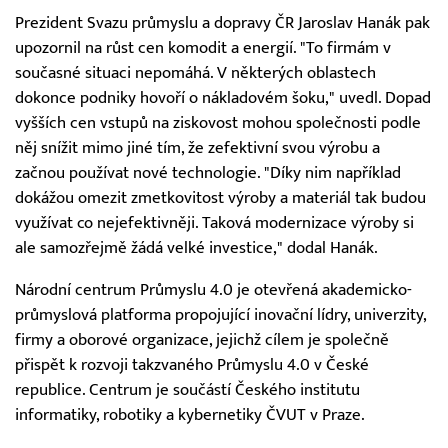
Prezident Svazu průmyslu a dopravy ČR Jaroslav Hanák pak
upozornil na růst cen komodit a energií. "To firmám v
současné situaci nepomáhá. V některých oblastech
dokonce podniky hovoří o nákladovém šoku," uvedl. Dopad
vyšších cen vstupů na ziskovost mohou společnosti podle
něj snížit mimo jiné tím, že zefektivní svou výrobu a
začnou používat nové technologie. "Díky nim například
dokážou omezit zmetkovitost výroby a materiál tak budou
využívat co nejefektivněji. Taková modernizace výroby si
ale samozřejmě žádá velké investice," dodal Hanák.
Národní centrum Průmyslu 4.0 je otevřená akademicko-
průmyslová platforma propojující inovační lídry, univerzity,
firmy a oborové organizace, jejichž cílem je společně
přispět k rozvoji takzvaného Průmyslu 4.0 v České
republice. Centrum je součástí Českého institutu
informatiky, robotiky a kybernetiky ČVUT v Praze.