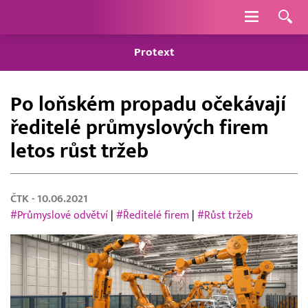
Navigace
Protext
Po loňském propadu očekávají
ředitelé průmyslových firem
letos růst tržeb
ČTK
- 10.06.2021
#Průmyslové odvětví
|
#Ředitelé firem
|
#Růst tržeb