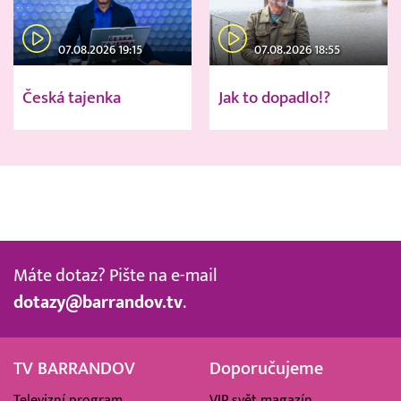
07.08.2026 19:15
07.08.2026 18:55
Česká tajenka
Jak to dopadlo!?
Máte dotaz? Pište na e-mail
dotazy@barrandov.tv
.
TV BARRANDOV
Doporučujeme
Televizní program
VIP svět magazín