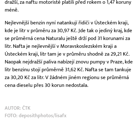
dražší, za naftu motoristé platili před rokem o 1,47 koruny
méně.
Nejlevnější benzin nyní natankují řidiči v Ústeckém kraji,
kde je litr v průměru za 30,97 Kč. Jde tak o jediný kraj, kde
se průměrná cena Naturalu ještě drží pod 31 korunami za
litr. Nafta je nejlevnější v Moravskoslezském kraji a
Ústeckém kraji, litr tam je v průměru shodně za 29,21 Kč.
Naopak nejdražší paliva nabízejí znovu pumpy v Praze, kde
litr benzinu stojí průměrně 31,62 Kč. Nafta se tam tankuje
za 30,20 Kč za litr. V žádném jiném regionu se průměrná
cena dieselu přes 30 korun nedostala.
AUTOR:
ČTK
FOTO: deposithphotos/lisafx