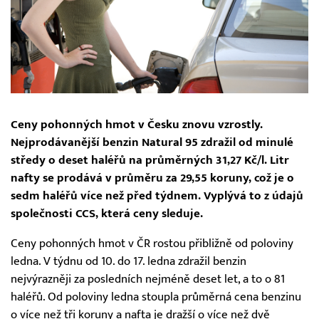
Ceny pohonných hmot v Česku znovu vzrostly.
Nejprodávanější benzin Natural 95 zdražil od minulé
středy o deset haléřů na průměrných 31,27 Kč/l. Litr
nafty se prodává v průměru za 29,55 koruny, což je o
sedm haléřů více než před týdnem. Vyplývá to z údajů
společnosti CCS, která ceny sleduje.
Ceny pohonných hmot v ČR rostou přibližně od poloviny
ledna. V týdnu od 10. do 17. ledna zdražil benzin
nejvýrazněji za posledních nejméně deset let, a to o 81
haléřů. Od poloviny ledna stoupla průměrná cena benzinu
o více než tři koruny a nafta je dražší o více než dvě