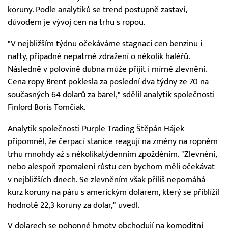
koruny. Podle analytiků se trend postupně zastaví,
důvodem je vývoj cen na trhu s ropou.
"V nejbližším týdnu očekáváme stagnaci cen benzinu i
nafty, případně nepatrné zdražení o několik haléřů.
Následně v polovině dubna může přijít i mírné zlevnění.
Cena ropy Brent poklesla za poslední dva týdny ze 70 na
současných 64 dolarů za barel," sdělil analytik společnosti
Finlord Boris Tomčiak.
Analytik společnosti Purple Trading Štěpán Hájek
připomněl, že čerpací stanice reagují na změny na ropném
trhu mnohdy až s několikatýdenním zpožděním. "Zlevnění,
nebo alespoň zpomalení růstu cen bychom měli očekávat
v nejbližších dnech. Se zlevněním však příliš nepomáhá
kurz koruny na páru s americkým dolarem, který se přiblížil
hodnotě 22,3 koruny za dolar," uvedl.
V dolarech se pohonné hmoty obchodují na komoditní