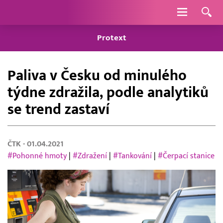
Navigace
Protext
Paliva v Česku od minulého
týdne zdražila, podle analytiků
se trend zastaví
ČTK
- 01.04.2021
#Pohonné hmoty
|
#Zdražení
|
#Tankování
|
#Čerpací stanice