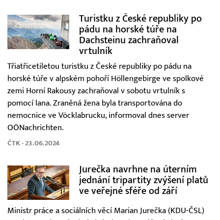
Turistku z České republiky po
pádu na horské túře na
Dachsteinu zachraňoval
vrtulník
Třiatřicetiletou turistku z České republiky po pádu na
horské túře v alpském pohoří Höllengebirge ve spolkové
zemi Horní Rakousy zachraňoval v sobotu vrtulník s
pomocí lana. Zraněná žena byla transportována do
nemocnice ve Vöcklabrucku, informoval dnes server
OÖNachrichten.
ČTK - 23.06.2024
Jurečka navrhne na úterním
jednání tripartity zvýšení platů
ve veřejné sféře od září
Ministr práce a sociálních věcí Marian Jurečka (KDU-ČSL)