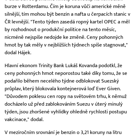
burze v Rotterdamu. Čím je koruna vůči americké měně
silnější, tím mohou být benzin a nafta u čerpacích stanic v
ČR levnější. "Tento týden zasedá ropný kartel OPEC a měl
by rozhodnout o produkční politice na tento měsíc,
nicméně nejspíše nedojde ke změně. Ceny pohonných
hmot by tak měly v nejbližších týdnech spíše stagnovat,"
dodal Hájek.
Hlavní ekonom Trinity Bank Lukáš Kovanda podotkl, že
ceny pohonných hmot neporostou také díky tomu, že se
podařilo během necelého týdne odblokovat Suezský
průplav, který blokovala kontejnerová loď Ever Given.
"Důvodem poklesu cen ropy na světovém trhu, k němuž
docházelo už před zablokováním Suezu v úterý minulý
týden, jsou zhoršené vyhlídky ohledně rychlosti postupu
vakcinace," dodal.
V meziročním srovnání je benzin o 3,21 koruny na litru