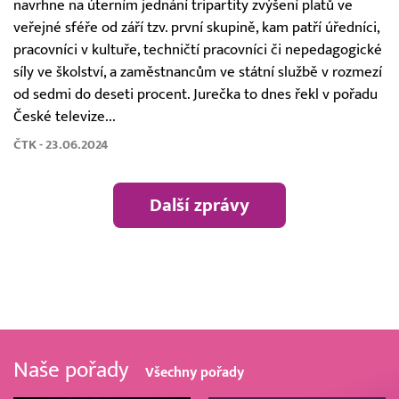
navrhne na úterním jednání tripartity zvýšení platů ve
veřejné sféře od září tzv. první skupině, kam patří úředníci,
pracovníci v kultuře, techničtí pracovníci či nepedagogické
síly ve školství, a zaměstnancům ve státní službě v rozmezí
od sedmi do deseti procent. Jurečka to dnes řekl v pořadu
České televize...
ČTK - 23.06.2024
Další zprávy
Naše pořady
Všechny pořady