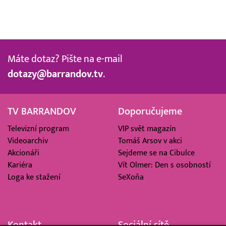
Máte dotaz? Pište na e-mail
dotazy@barrandov.tv
.
TV BARRANDOV
Doporučujeme
Televizní program
VIP svět magazín
Videoarchiv
Tomáš Arsov v akci
Akcionáři
Sejdeme se na Cibulce
Kariéra
Vít Olmer: Den s osobností
Loga ke stažení
SeXoňa
Kontakt
Sociální sítě