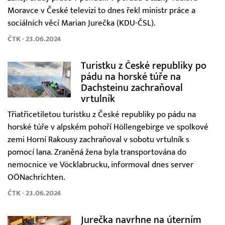
Moravce v České televizi to dnes řekl ministr práce a
sociálních věcí Marian Jurečka (KDU-ČSL).
ČTK - 23.06.2024
Turistku z České republiky po
pádu na horské túře na
Dachsteinu zachraňoval
vrtulník
Třiatřicetiletou turistku z České republiky po pádu na
horské túře v alpském pohoří Höllengebirge ve spolkové
zemi Horní Rakousy zachraňoval v sobotu vrtulník s
pomocí lana. Zraněná žena byla transportována do
nemocnice ve Vöcklabrucku, informoval dnes server
OÖNachrichten.
ČTK - 23.06.2024
Jurečka navrhne na úterním