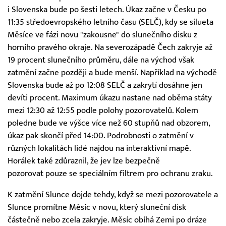
i Slovenska bude po šesti letech. Úkaz začne v Česku po
11:35 středoevropského letního času (SELČ), kdy se silueta
Měsíce ve fázi novu "zakousne" do slunečního disku z
horního pravého okraje. Na severozápadě Čech zakryje až
19 procent slunečního průměru, dále na východ však
zatmění začne později a bude menší. Například na východě
Slovenska bude až po 12:08 SELČ a zakrytí dosáhne jen
devíti procent. Maximum úkazu nastane nad oběma státy
mezi 12:30 až 12:55 podle polohy pozorovatelů. Kolem
poledne bude ve výšce více než 60 stupňů nad obzorem,
úkaz pak skončí před 14:00. Podrobnosti o zatmění v
různých lokalitách lidé najdou na interaktivní mapě.
Horálek také zdůraznil, že jev lze bezpečně
pozorovat pouze se speciálním filtrem pro ochranu zraku.
K zatmění Slunce dojde tehdy, když se mezi pozorovatele a
Slunce promítne Měsíc v novu, který sluneční disk
částečně nebo zcela zakryje. Měsíc obíhá Zemi po dráze