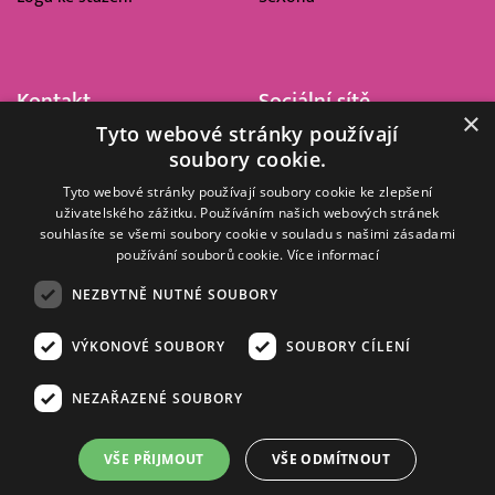
Kontakt
Sociální sítě
×
Tyto webové stránky používají
Barrandov Televizní Studio,
soubory cookie.
a.s.
Kříženeckého nám. 322
Tyto webové stránky používají soubory cookie ke zlepšení
uživatelského zážitku. Používáním našich webových stránek
152 00 Praha 5
souhlasíte se všemi soubory cookie v souladu s našimi zásadami
IČ 416 93 311
používání souborů cookie.
Více informací
dotazy@barrandov.tv
NEZBYTNĚ NUTNÉ SOUBORY
VÝKONOVÉ SOUBORY
SOUBORY CÍLENÍ
© 2008–2026 EMPRESA MEDIA, a.s. Všechna práva vyhrazena.
Kompletní pravidla využívání obsahu webu
najdete ZDE
.
NEZAŘAZENÉ SOUBORY
Zásady ochrany osobních a dalších zpracovávaných údajů
.
Nastavení Cookies
.
Informace o měření sledovanosti videa ve video archivu
VŠE PŘIJMOUT
VŠE ODMÍTNOUT
Nielsen Digital Measurement
. Využíváme grafické podklady z