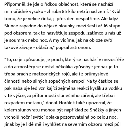
Připomněl, že jde o řídkou oblačnost, která se nachází
mimořádně vysoko - zhruba 85 kilometrů nad zemí. "Kvůli
tomu, že je velice řídká, ji přes den nespatříme. Ale když
Slunce zapadne do nějaké hloubky, mezi šesti až 16 stupni
pod obzorem, tak to nasvětluje zespodu, zatímco u nás už
je soumrak nebo noc. A my vidíme, jak na obloze svítí
takové závoje - oblačna," popsal astronom.
"To, co je způsobuje, je prach, který se nachází v mezosféře
a do atmosféry se dostal několika způsoby - jednak je to
třeba prach z meteorických rojů, ale i z průmyslové
činnosti nebo silných sopečných erupcí. Na ty částice se
pak nabaluje led vznikající zejména reakcí kyslíku a vodíku
v té výšce, za přítomnosti slunečního záření, ale třeba i
rozpadem metanu," dodal. Horálek také upozornil, že
kolem slunovratu mohou být například ze Sněžky a jiných
vrcholů noční svítící oblaka pozorovatelná po celou noc.
Jinak by je lidé měli vyhlížet na severním obzoru mezi půl