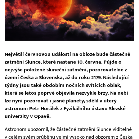
Největší červnovou událostí na obloze bude částečné
zatmění Slunce, které nastane 10. června. Půjde o
nejvýše položené sluneční zatmění, pozorovatelné z
území Česka a Slovenska, až do roku 2179. Následující
týdny jsou také obdobím nočních svítících oblak,
která se letos poprvé objevila nezvykle brzy. Na nebi
lze nyní pozorovat i jasné planety, sdělil v úterý
astronom Petr Horálek z Fyzikálního ústavu Slezské
univerzity v Opavě.
Astronom upozornil, že částečné zatmění Slunce viditelné
v celém svém průběhu velmi vysoko nad obzorem z Česka