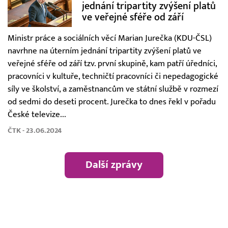
jednání tripartity zvýšení platů
ve veřejné sféře od září
Ministr práce a sociálních věcí Marian Jurečka (KDU-ČSL)
navrhne na úterním jednání tripartity zvýšení platů ve
veřejné sféře od září tzv. první skupině, kam patří úředníci,
pracovníci v kultuře, techničtí pracovníci či nepedagogické
síly ve školství, a zaměstnancům ve státní službě v rozmezí
od sedmi do deseti procent. Jurečka to dnes řekl v pořadu
České televize...
ČTK - 23.06.2024
Další zprávy