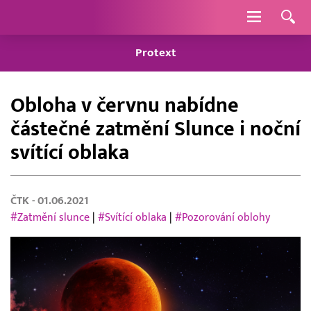
Navigace
Protext
Obloha v červnu nabídne
částečné zatmění Slunce i noční
svítící oblaka
ČTK
- 01.06.2021
#Zatmění slunce
|
#Svítící oblaka
|
#Pozorování oblohy