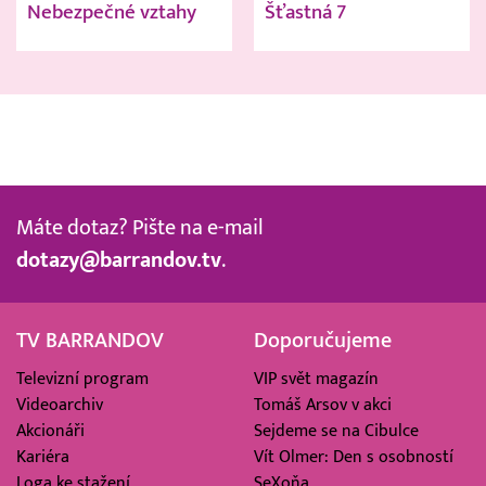
Nebezpečné vztahy
Šťastná 7
Máte dotaz? Pište na e-mail
dotazy@barrandov.tv
.
TV BARRANDOV
Doporučujeme
Televizní program
VIP svět magazín
Videoarchiv
Tomáš Arsov v akci
Akcionáři
Sejdeme se na Cibulce
Kariéra
Vít Olmer: Den s osobností
Loga ke stažení
SeXoňa