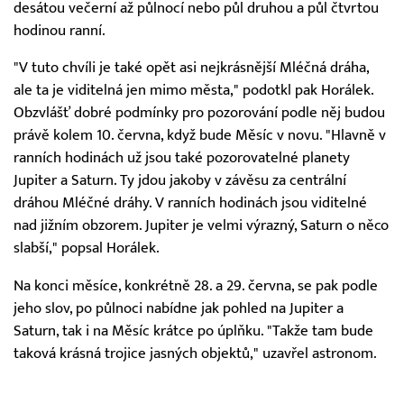
desátou večerní až půlnocí nebo půl druhou a půl čtvrtou
hodinou ranní.
"V tuto chvíli je také opět asi nejkrásnější Mléčná dráha,
ale ta je viditelná jen mimo města," podotkl pak Horálek.
Obzvlášť dobré podmínky pro pozorování podle něj budou
právě kolem 10. června, když bude Měsíc v novu. "Hlavně v
ranních hodinách už jsou také pozorovatelné planety
Jupiter a Saturn. Ty jdou jakoby v závěsu za centrální
dráhou Mléčné dráhy. V ranních hodinách jsou viditelné
nad jižním obzorem. Jupiter je velmi výrazný, Saturn o něco
slabší," popsal Horálek.
Na konci měsíce, konkrétně 28. a 29. června, se pak podle
jeho slov, po půlnoci nabídne jak pohled na Jupiter a
Saturn, tak i na Měsíc krátce po úplňku. "Takže tam bude
taková krásná trojice jasných objektů," uzavřel astronom.