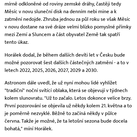
mírně odkloněné od roviny zemské dráhy, častěji tedy
Měsíc v novu sluneční disk na denním nebi mine a k
zatmění nedojde. Zhruba jednou za půl roku se však Měsíc
v novu dostane na své dráze velmi blízko pomyslné přímky
mezi Zemí a Sluncem a část obyvatel Země tak spatří
tento úkaz.
Horálek dodal, že během dalších devíti let v Česku bude
možné pozorovat šest dalších částečných zatmění - a to v
letech 2022, 2025, 2026, 2027, 2029 a 2030.
Astronom dále uvedl, že už nyní mohou lidé vyhlížet
"tradiční" noční svítící oblaka, která se objevují v týdnech
kolem slunovratu. "Už to začalo. Letos dokonce velice brzy.
První pozorování se objevila už někdy kolem 21. května a to
je poměrně nezvyklé. Běžně to začíná někdy v půlce
června. Takže je možné, že ta letošní sezona bude docela
bohatá," míní Horálek.