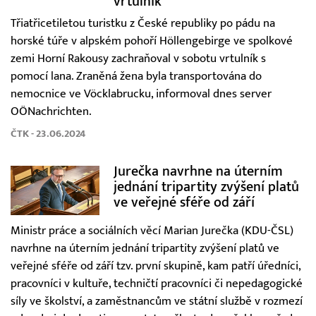
vrtulník
Třiatřicetiletou turistku z České republiky po pádu na
horské túře v alpském pohoří Höllengebirge ve spolkové
zemi Horní Rakousy zachraňoval v sobotu vrtulník s
pomocí lana. Zraněná žena byla transportována do
nemocnice ve Vöcklabrucku, informoval dnes server
OÖNachrichten.
ČTK - 23.06.2024
Jurečka navrhne na úterním
jednání tripartity zvýšení platů
ve veřejné sféře od září
Ministr práce a sociálních věcí Marian Jurečka (KDU-ČSL)
navrhne na úterním jednání tripartity zvýšení platů ve
veřejné sféře od září tzv. první skupině, kam patří úředníci,
pracovníci v kultuře, techničtí pracovníci či nepedagogické
síly ve školství, a zaměstnancům ve státní službě v rozmezí