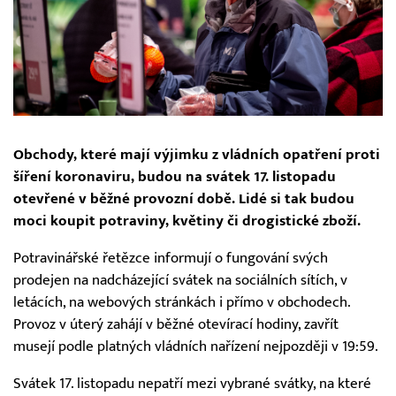
Obchody, které mají výjimku z vládních opatření proti
šíření koronaviru, budou na svátek 17. listopadu
otevřené v běžné provozní době. Lidé si tak budou
moci koupit potraviny, květiny či drogistické zboží.
Potravinářské řetězce informují o fungování svých
prodejen na nadcházející svátek na sociálních sítích, v
letácích, na webových stránkách i přímo v obchodech.
Provoz v úterý zahájí v běžné otevírací hodiny, zavřít
musejí podle platných vládních nařízení nejpozději v 19:59.
Svátek 17. listopadu nepatří mezi vybrané svátky, na které