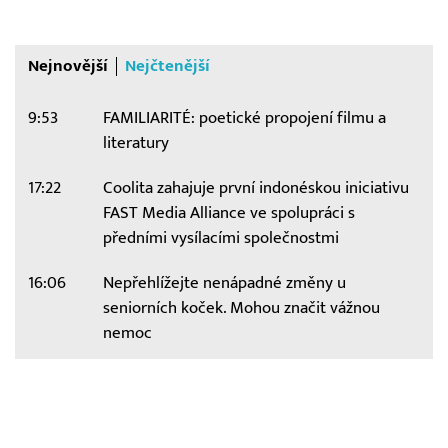
Nejnovější
Nejčtenější
9:53
FAMILIARITÉ: poetické propojení filmu a
literatury
17:22
Coolita zahajuje první indonéskou iniciativu
FAST Media Alliance ve spolupráci s
předními vysílacími společnostmi
16:06
Nepřehlížejte nenápadné změny u
seniorních koček. Mohou značit vážnou
nemoc