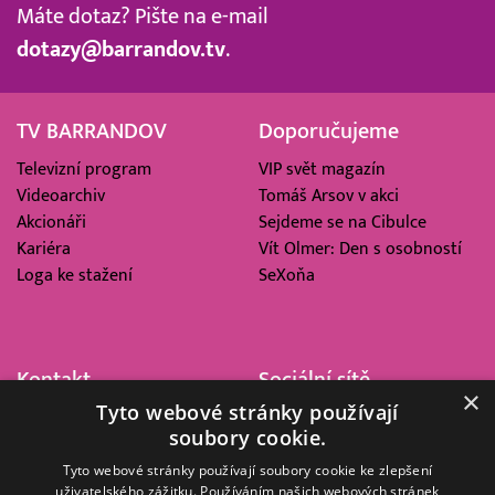
Máte dotaz? Pište na e-mail
dotazy@barrandov.tv
.
TV BARRANDOV
Doporučujeme
Televizní program
VIP svět magazín
Videoarchiv
Tomáš Arsov v akci
Akcionáři
Sejdeme se na Cibulce
Kariéra
Vít Olmer: Den s osobností
Loga ke stažení
SeXoňa
Kontakt
Sociální sítě
×
Tyto webové stránky používají
Barrandov Televizní Studio,
soubory cookie.
a.s.
Kříženeckého nám. 322
Tyto webové stránky používají soubory cookie ke zlepšení
uživatelského zážitku. Používáním našich webových stránek