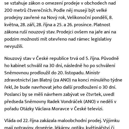
se vztahuje zákon o omezení prodeje v obchodech nad
200 metrů čtverečních. Podle něj musejí být velké
prodejny zavřené na Nový rok, Velikonoční pondělí, 8.
května, 28. září, 28. října a 25. a 26. prosince. Platnost
zákona ruší nouzový stav. Prodejci ovšem na jaře ani na
podzim možnosti mít otevřeno nad rámec legislativy
nevyužili.
Nouzový stav v České republice trvá od 5. října. Původně
ho kabinet schválil na 30 dní, následně ho po schválení
Sněmovnou prodloužil do 20. listopadu. Ministr
zdravotnictví Jan Blatný (za ANO) na konci minulého týdne
řekl, že bude navrhovat jeho další prodloužení o 30 dní.
Poslanci by se měli návrhem zabývat ve čtvrtek, uvedl
předseda Sněmovny Radek Vondráček (ANO) v neděli v
pořadu Otázky Václava Moravce v České televizi.
Vláda od 22. října zakázala maloobchodní prodej. Výjimku
mají potraviny, drogérie, lékárny, optiky, květinářství či