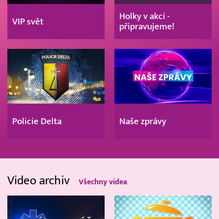
Holky v akci -
VIP svět
připravujeme!
Policie Delta
Naše zprávy
Video archiv
Všechny videa