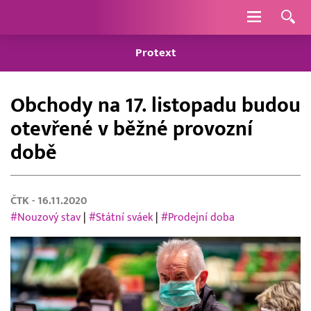
Navigace
Protext
Obchody na 17. listopadu budou
otevřené v běžné provozní
době
ČTK
- 16.11.2020
#Nouzový stav
|
#Státní sváek
|
#Prodejní doba