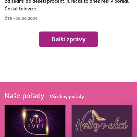
od sedmi do deseti procent. Jurečka to dnes řekl v pořadu
České televize...
ČTK - 23.06.2024
Další zprávy
Naše pořady
Všechny pořady