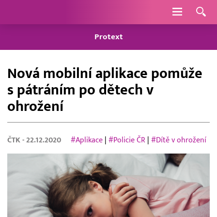
Navigace
Protext
Nová mobilní aplikace pomůže
s pátráním po dětech v
ohrožení
ČTK
- 22.12.2020
#Aplikace
|
#Policie ČR
|
#Dítě v ohrožení