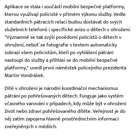
Aplikace se stala i součástí mobilní bezpečné platformy,
kterou využívají policisté v přímém výkonu služby. Vedle
standardních pátracích relací budou dostávat do svých
služebních telefonů i specifické avízo o dětech v ohrožení.
"Významně se tak zvýší povědomí policistů o dětech v
ohrožení, neboť se fotografie s textem automaticky
zobrazí všem policistům, kteří po vyhlášení pátrání
nastoupí do služby a přihlásí se do mobilní bezpečné
platformy," uvedl první náměstek policejního prezidenta
Martin Vondrášek.
Dítě v ohrožení je národní koordinační mechanismus
pátrání po pohřešovaných dětech. Funguje jako systém
včasného varování v případech, kdy může být v ohrožení
život nebo zdraví pohřešovaného dítěte. Veřejnost je do
něj zatím zapojena hlavně prostřednictvím informací
zveřejněných v médiích.