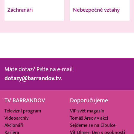
Záchranáři
Nebezpečné vztahy
Máte dotaz? Pište na e-mail
dotazy@barrandov.tv
.
TV BARRANDOV
Doporučujeme
Televizní program
VIP svět magazín
Videoarchiv
Tomáš Arsov v akci
Akcionáři
Sejdeme se na Cibulce
Kariéra
Vít Olmer: Den s osobností