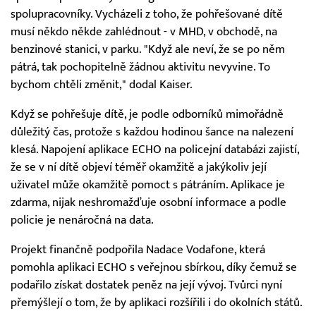
spolupracovníky. Vycházeli z toho, že pohřešované dítě
musí někdo někde zahlédnout - v MHD, v obchodě, na
benzinové stanici, v parku. "Když ale neví, že se po něm
pátrá, tak pochopitelně žádnou aktivitu nevyvine. To
bychom chtěli změnit," dodal Kaiser.
Když se pohřešuje dítě, je podle odborníků mimořádně
důležitý čas, protože s každou hodinou šance na nalezení
klesá. Napojení aplikace ECHO na policejní databázi zajistí,
že se v ní dítě objeví téměř okamžitě a jakýkoliv její
uživatel může okamžitě pomoct s pátráním. Aplikace je
zdarma, nijak neshromažďuje osobní informace a podle
policie je nenáročná na data.
Projekt finančně podpořila Nadace Vodafone, která
pomohla aplikaci ECHO s veřejnou sbírkou, díky čemuž se
podařilo získat dostatek peněz na její vývoj. Tvůrci nyní
přemýšlejí o tom, že by aplikaci rozšířili i do okolních států.