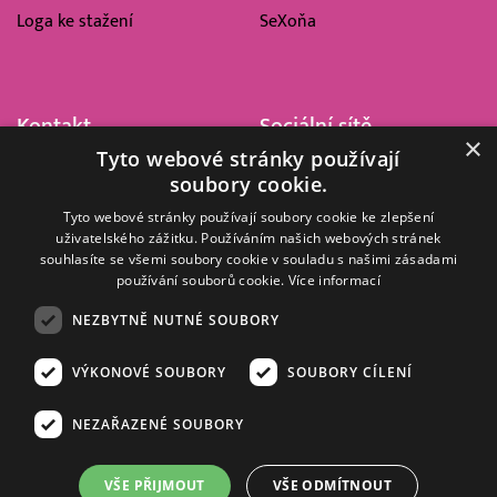
Loga ke stažení
SeXoňa
Kontakt
Sociální sítě
×
Tyto webové stránky používají
Barrandov Televizní Studio,
soubory cookie.
a.s.
Kříženeckého nám. 322
Tyto webové stránky používají soubory cookie ke zlepšení
uživatelského zážitku. Používáním našich webových stránek
152 00 Praha 5
souhlasíte se všemi soubory cookie v souladu s našimi zásadami
IČ 416 93 311
používání souborů cookie.
Více informací
dotazy@barrandov.tv
NEZBYTNĚ NUTNÉ SOUBORY
VÝKONOVÉ SOUBORY
SOUBORY CÍLENÍ
© 2008–2026 EMPRESA MEDIA, a.s. Všechna práva vyhrazena.
Kompletní pravidla využívání obsahu webu
najdete ZDE
.
NEZAŘAZENÉ SOUBORY
Zásady ochrany osobních a dalších zpracovávaných údajů
.
Nastavení Cookies
.
Informace o měření sledovanosti videa ve video archivu
VŠE PŘIJMOUT
VŠE ODMÍTNOUT