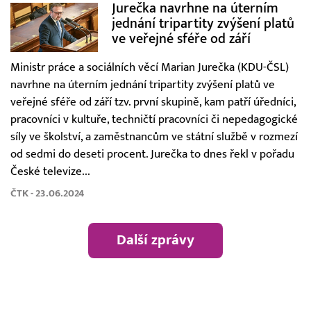
Jurečka navrhne na úterním
jednání tripartity zvýšení platů
ve veřejné sféře od září
Ministr práce a sociálních věcí Marian Jurečka (KDU-ČSL)
navrhne na úterním jednání tripartity zvýšení platů ve
veřejné sféře od září tzv. první skupině, kam patří úředníci,
pracovníci v kultuře, techničtí pracovníci či nepedagogické
síly ve školství, a zaměstnancům ve státní službě v rozmezí
od sedmi do deseti procent. Jurečka to dnes řekl v pořadu
České televize...
ČTK - 23.06.2024
Další zprávy