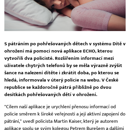
S pátráním po pohřešovaných dětech v systému Dítě v
ohrožení má pomoci nová aplikace ECHO, kterou
vytvořili dva policisté. Rozšířením informací mezi
uživatele chytrých telefonů by se měla výrazně zvýšit
šance na nalezení dítěte i zkrátit doba, po kterou se
hledá, informovala v úterý policie na webu. V České
republice se každoročně pátrá přibližně po dvou
desítkách pohřešovaných dětí v ohrožení.
"Cílem naší aplikace je urychlení přenosu informací od
policie směrem k široké veřejnosti a její aktivní zapojení do
pátrání," uvedl policista Martin Kaiser, který je autorem
aplikace spolu se svým kolegou Petrem Burešem a dalšími