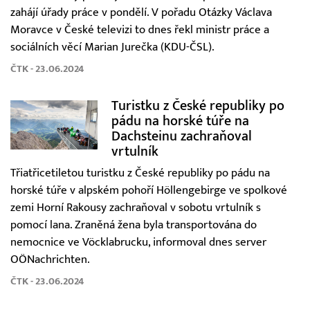
zahájí úřady práce v pondělí. V pořadu Otázky Václava
Moravce v České televizi to dnes řekl ministr práce a
sociálních věcí Marian Jurečka (KDU-ČSL).
ČTK - 23.06.2024
Turistku z České republiky po
pádu na horské túře na
Dachsteinu zachraňoval
vrtulník
Třiatřicetiletou turistku z České republiky po pádu na
horské túře v alpském pohoří Höllengebirge ve spolkové
zemi Horní Rakousy zachraňoval v sobotu vrtulník s
pomocí lana. Zraněná žena byla transportována do
nemocnice ve Vöcklabrucku, informoval dnes server
OÖNachrichten.
ČTK - 23.06.2024