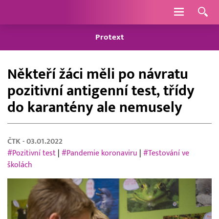
Navigace
Protext
Někteří žáci měli po návratu
pozitivní antigenní test, třídy
do karantény ale nemusely
ČTK
- 03.01.2022
#Pozitivní test
|
#Pandemie koronaviru
|
#Testování ve
školách