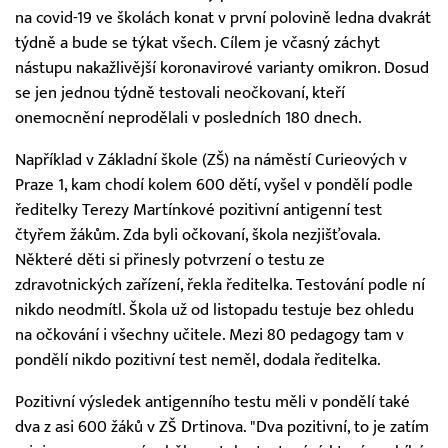
na covid-19 ve školách konat v první polovině ledna dvakrát
týdně a bude se týkat všech. Cílem je včasný záchyt
nástupu nakažlivější koronavirové varianty omikron. Dosud
se jen jednou týdně testovali neočkovaní, kteří
onemocnění neprodělali v posledních 180 dnech.
Například v Základní škole (ZŠ) na náměstí Curieových v
Praze 1, kam chodí kolem 600 dětí, vyšel v pondělí podle
ředitelky Terezy Martínkové pozitivní antigenní test
čtyřem žákům. Zda byli očkovaní, škola nezjišťovala.
Některé děti si přinesly potvrzení o testu ze
zdravotnických zařízení, řekla ředitelka. Testování podle ní
nikdo neodmítl. Škola už od listopadu testuje bez ohledu
na očkování i všechny učitele. Mezi 80 pedagogy tam v
pondělí nikdo pozitivní test neměl, dodala ředitelka.
Pozitivní výsledek antigenního testu měli v pondělí také
dva z asi 600 žáků v ZŠ Drtinova. "Dva pozitivní, to je zatím