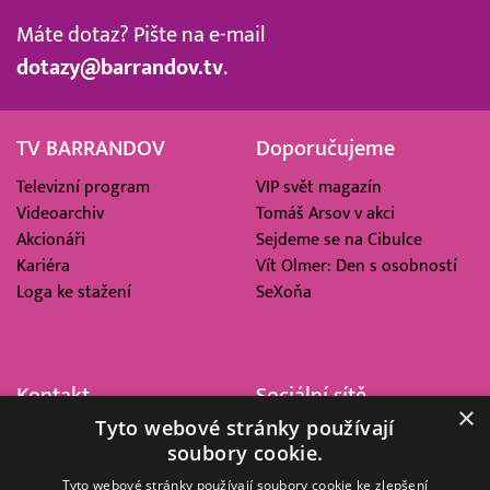
Máte dotaz? Pište na e-mail
dotazy@barrandov.tv
.
TV BARRANDOV
Doporučujeme
Televizní program
VIP svět magazín
Videoarchiv
Tomáš Arsov v akci
Akcionáři
Sejdeme se na Cibulce
Kariéra
Vít Olmer: Den s osobností
Loga ke stažení
SeXoňa
Kontakt
Sociální sítě
×
Tyto webové stránky používají
Barrandov Televizní Studio,
soubory cookie.
a.s.
Kříženeckého nám. 322
Tyto webové stránky používají soubory cookie ke zlepšení