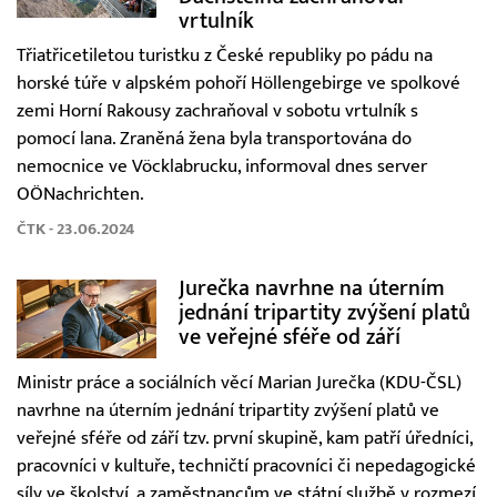
vrtulník
Třiatřicetiletou turistku z České republiky po pádu na
horské túře v alpském pohoří Höllengebirge ve spolkové
zemi Horní Rakousy zachraňoval v sobotu vrtulník s
pomocí lana. Zraněná žena byla transportována do
nemocnice ve Vöcklabrucku, informoval dnes server
OÖNachrichten.
ČTK - 23.06.2024
Jurečka navrhne na úterním
jednání tripartity zvýšení platů
ve veřejné sféře od září
Ministr práce a sociálních věcí Marian Jurečka (KDU-ČSL)
navrhne na úterním jednání tripartity zvýšení platů ve
veřejné sféře od září tzv. první skupině, kam patří úředníci,
pracovníci v kultuře, techničtí pracovníci či nepedagogické
síly ve školství, a zaměstnancům ve státní službě v rozmezí