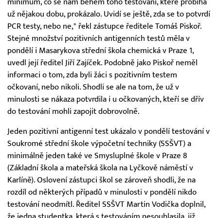
minimum, co se nám během toho testování, které probíhá
už nějakou dobu, prokázalo. Uvidí se ještě, zda se to potvrdí
PCR testy, nebo ne," řekl zástupce ředitele Tomáš Piskoř.
Stejné množství pozitivních antigenních testů měla v
pondělí i Masarykova střední škola chemická v Praze 1,
uvedl její ředitel Jiří Zajíček. Podobně jako Piskoř neměl
informaci o tom, zda byli žáci s pozitivním testem
očkovaní, nebo nikoli. Shodli se ale na tom, že už v
minulosti se nákaza potvrdila i u očkovaných, kteří se dřív
do testování mohli zapojit dobrovolně.
Jeden pozitivní antigenní test ukázalo v pondělí testování v
Soukromé střední škole výpočetní techniky (SSŠVT) a
minimálně jeden také ve Smysluplné škole v Praze 8
(Základní škola a mateřská škola na Lyčkově náměstí v
Karlíně). Oslovení zástupci škol se zároveň shodli, že na
rozdíl od některých případů v minulosti v pondělí nikdo
testování neodmítl. Ředitel SSŠVT Martin Vodička doplnil,
že jedna studentka, která s testováním nesouhlasila, již