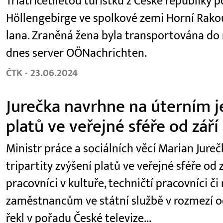
Třiatřicetiletou turistku z České republiky
Höllengebirge ve spolkové zemi Horní Rako
lana. Zraněná žena byla transportována do
dnes server OÖNachrichten.
ČTK - 23.06.2024
Jurečka navrhne na úterním je
platů ve veřejné sféře od září
Ministr práce a sociálních věcí Marian Jur
tripartity zvýšení platů ve veřejné sféře od z
pracovníci v kultuře, techničtí pracovníci či
zaměstnancům ve státní službě v rozmezí od
řekl v pořadu České televize...