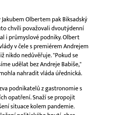
vy Jakubem Olbertem pak Biksadský
tuto chvíli považovali dvoutýdenní
al i průmyslové podniky. Olbert
 vlády v čele s premiérem Andrejem
iž nikdo nedůvěřuje. "Pokud se
íme udělat bez Andreje Babiše,"
 mohla nahradit vláda úřednická.
výzva podnikatelů z gastronomie s
ch opatření. Snaží se propojit
ešení situace kolem pandemie.