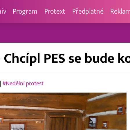
hiv
Program
Protext
Předplatné
Rekla
Chcípl PES se bude ko
|
#Nedělní protest