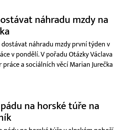
 dostávat náhradu mzdy na
čka
t dostávat náhradu mzdy první týden v
ráce v pondělí. V pořadu Otázky Václava
r práce a sociálních věcí Marian Jurečka
 pádu na horské túře na
ník