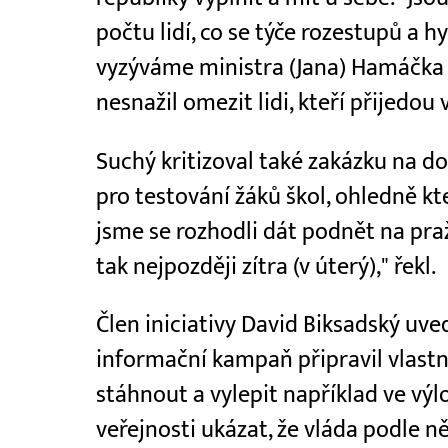
počtu lidí, co se týče rozestupů a 
vyzýváme ministra (Jana) Hamáčka 
nesnažil omezit lidi, kteří přijedou v
Suchý kritizoval také zakázku na d
pro testování žáků škol, ohledně kt
jsme se rozhodli dát podnět na praž
tak nejpozději zítra (v úterý)," řekl.
Člen iniciativy David Biksadský uved
informační kampaň připravil vlastní
stáhnout a vylepit například ve vý
veřejnosti ukázat, že vláda podle 