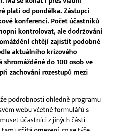
 Má se konat i přes vládní
é platí od pondělka. Zástupci
iskové konferenci. Počet účastníků
hopni kontrolovat, ale dodržování
omáždění chtějí zajistit podobně
odle aktuálního krizového
ná shromážděné do 100 osob ve
 při zachování rozestupů mezi
l, že podrobnosti ohledně programu
a svém webu včetně formulářů s
uset účastníci z jiných částí
u tam určitá omezení, co se týče