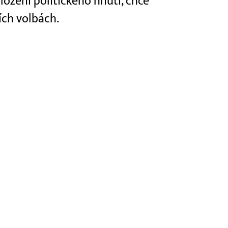
ožení politického hnutí, chce
ch volbách.