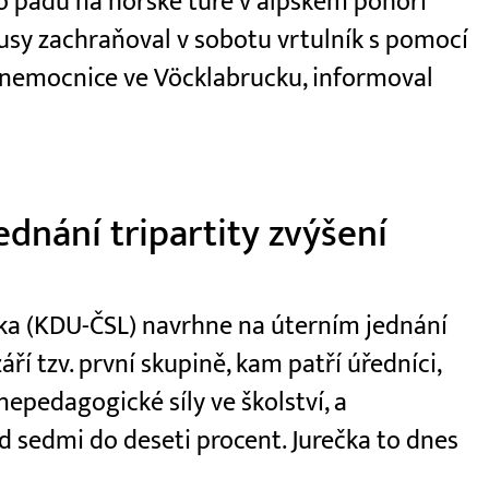
 po pádu na horské túře v alpském pohoří
usy zachraňoval v sobotu vrtulník s pomocí
 nemocnice ve Vöcklabrucku, informoval
dnání tripartity zvýšení
ečka (KDU-ČSL) navrhne na úterním jednání
áří tzv. první skupině, kam patří úředníci,
 nepedagogické síly ve školství, a
 sedmi do deseti procent. Jurečka to dnes