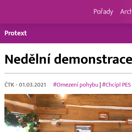
Pořady
Arc
Protext
Nedělní demonstrace 
ČTK
- 01.03.2021
#Omezení pohybu
|
#Chcípl PES