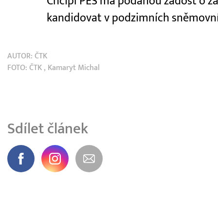
Chcípl PES má podanou žádost o zal
kandidovat v podzimních sněmovní
AUTOR:
ČTK
FOTO:
ČTK
, Kamaryt Michal
Sdílet článek