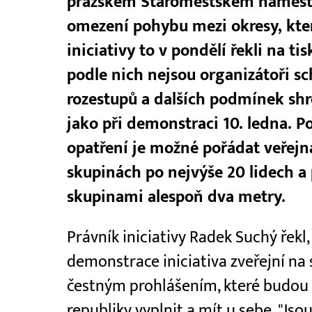
pražském Staroměstském náměstí.
omezení pohybu mezi okresy, kter
iniciativy to v pondělí řekli na t
podle nich nejsou organizátoři sc
rozestupů a dalších podmínek shr
jako při demonstraci 10. ledna. P
opatření je možné pořádat veřej
skupinách po nejvýše 20 lidech a
skupinami alespoň dva metry.
Právník iniciativy Radek Suchý řek
demonstrace iniciativa zveřejní n
čestným prohlášením, které budou m
republiky vyplnit a mít u sebe. "Jso