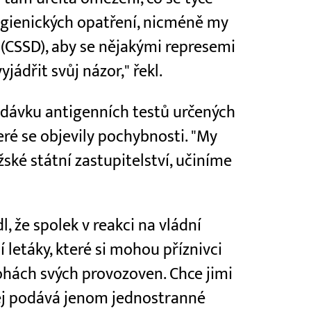
hygienických opatření, nicméně my
(CSSD), aby se nějakými represemi
yjádřit svůj názor," řekl.
odávku antigenních testů určených
eré se objevily pochybnosti. "My
ské státní zastupitelství, učiníme
l, že spolek v reakci na vládní
 letáky, které si mohou příznivci
lohách svých provozoven. Chce jimi
něj podává jenom jednostranné