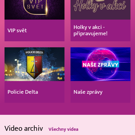
Holky v akci -
VIP svět
připravujeme!
Policie Delta
Naše zprávy
Video archiv
Všechny videa