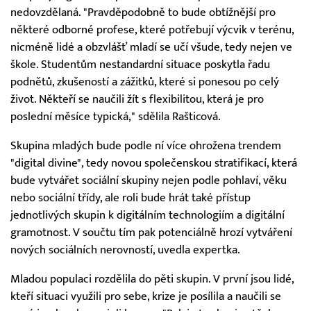
nedovzdělaná. "Pravděpodobně to bude obtížnější pro
některé odborné profese, které potřebují výcvik v terénu,
nicméně lidé a obzvlášť mladí se učí všude, tedy nejen ve
škole. Studentům nestandardní situace poskytla řadu
podnětů, zkušeností a zážitků, které si ponesou po celý
život. Někteří se naučili žít s flexibilitou, která je pro
poslední měsíce typická," sdělila Rašticová.
Skupina mladých bude podle ní více ohrožena trendem
"digital divine", tedy novou společenskou stratifikací, která
bude vytvářet sociální skupiny nejen podle pohlaví, věku
nebo sociální třídy, ale roli bude hrát také přístup
jednotlivých skupin k digitálním technologiím a digitální
gramotnost. V součtu tím pak potenciálně hrozí vytváření
nových sociálních nerovností, uvedla expertka.
Mladou populaci rozdělila do pěti skupin. V první jsou lidé,
kteří situaci využili pro sebe, krize je posílila a naučili se