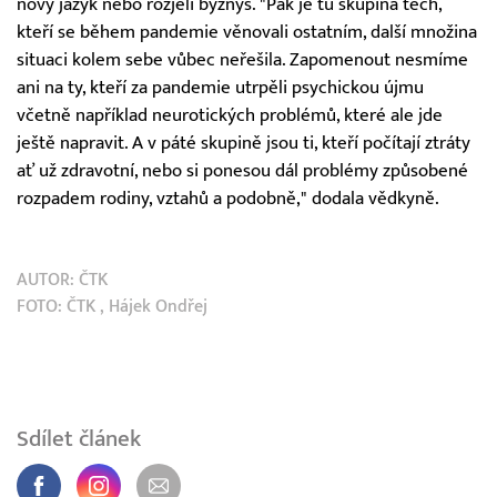
nový jazyk nebo rozjeli byznys. "Pak je tu skupina těch,
kteří se během pandemie věnovali ostatním, další množina
situaci kolem sebe vůbec neřešila. Zapomenout nesmíme
ani na ty, kteří za pandemie utrpěli psychickou újmu
včetně například neurotických problémů, které ale jde
ještě napravit. A v páté skupině jsou ti, kteří počítají ztráty
ať už zdravotní, nebo si ponesou dál problémy způsobené
rozpadem rodiny, vztahů a podobně," dodala vědkyně.
AUTOR:
ČTK
FOTO:
ČTK
, Hájek Ondřej
Sdílet článek