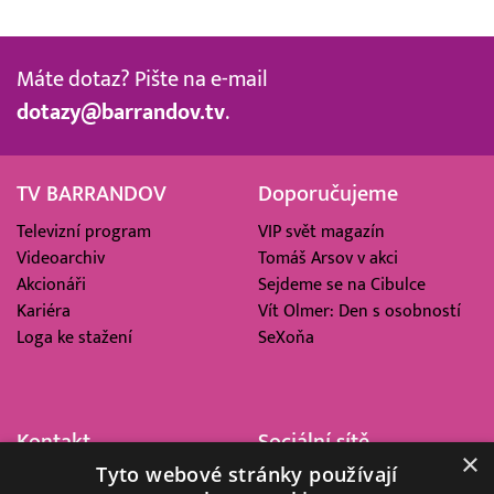
Máte dotaz? Pište na e-mail
dotazy@barrandov.tv
.
TV BARRANDOV
Doporučujeme
Televizní program
VIP svět magazín
Videoarchiv
Tomáš Arsov v akci
Akcionáři
Sejdeme se na Cibulce
Kariéra
Vít Olmer: Den s osobností
Loga ke stažení
SeXoňa
Kontakt
Sociální sítě
×
Tyto webové stránky používají
Barrandov Televizní Studio,