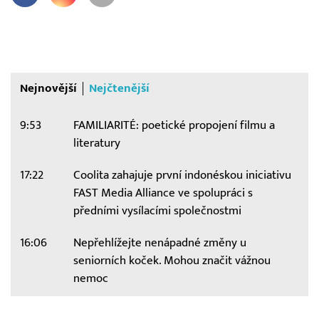
Nejnovější
Nejčtenější
9:53
FAMILIARITÉ: poetické propojení filmu a
literatury
17:22
Coolita zahajuje první indonéskou iniciativu
FAST Media Alliance ve spolupráci s
předními vysílacími společnostmi
16:06
Nepřehlížejte nenápadné změny u
seniorních koček. Mohou značit vážnou
nemoc