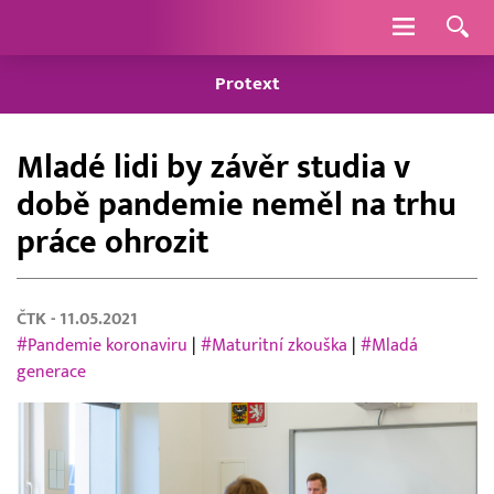
Navigace
Protext
Mladé lidi by závěr studia v
době pandemie neměl na trhu
práce ohrozit
ČTK
- 11.05.2021
#Pandemie koronaviru
|
#Maturitní zkouška
|
#Mladá
generace