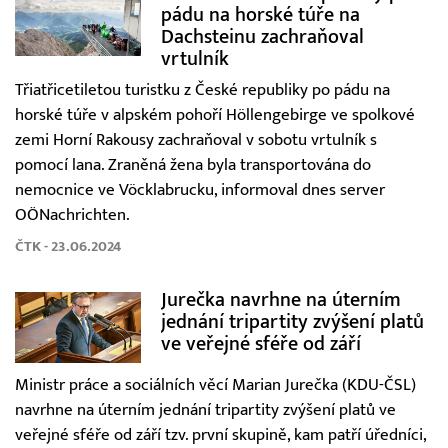
pádu na horské túře na
Dachsteinu zachraňoval
vrtulník
Třiatřicetiletou turistku z České republiky po pádu na
horské túře v alpském pohoří Höllengebirge ve spolkové
zemi Horní Rakousy zachraňoval v sobotu vrtulník s
pomocí lana. Zraněná žena byla transportována do
nemocnice ve Vöcklabrucku, informoval dnes server
OÖNachrichten.
ČTK - 23.06.2024
Jurečka navrhne na úterním
jednání tripartity zvýšení platů
ve veřejné sféře od září
Ministr práce a sociálních věcí Marian Jurečka (KDU-ČSL)
navrhne na úterním jednání tripartity zvýšení platů ve
veřejné sféře od září tzv. první skupině, kam patří úředníci,