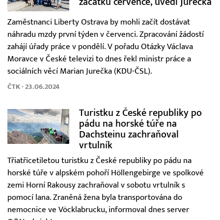
začátku července, uvedl Jurečka
Zaměstnanci Liberty Ostrava by mohli začít dostávat
náhradu mzdy první týden v červenci. Zpracování žádostí
zahájí úřady práce v pondělí. V pořadu Otázky Václava
Moravce v České televizi to dnes řekl ministr práce a
sociálních věcí Marian Jurečka (KDU-ČSL).
ČTK - 23.06.2024
Turistku z České republiky po
pádu na horské túře na
Dachsteinu zachraňoval
vrtulník
Třiatřicetiletou turistku z České republiky po pádu na
horské túře v alpském pohoří Höllengebirge ve spolkové
zemi Horní Rakousy zachraňoval v sobotu vrtulník s
pomocí lana. Zraněná žena byla transportována do
nemocnice ve Vöcklabrucku, informoval dnes server