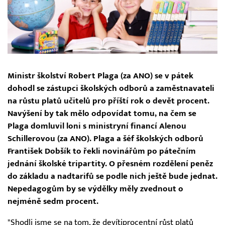
Ministr školství Robert Plaga (za ANO) se v pátek
dohodl se zástupci školských odborů a zaměstnavateli
na růstu platů učitelů pro příští rok o devět procent.
Navýšení by tak mělo odpovídat tomu, na čem se
Plaga domluvil loni s ministryní financí Alenou
Schillerovou (za ANO). Plaga a šéf školských odborů
František Dobšík to řekli novinářům po pátečním
jednání školské tripartity. O přesném rozdělení peněz
do základu a nadtarifů se podle nich ještě bude jednat.
Nepedagogům by se výdělky měly zvednout o
nejméně sedm procent.
"Shodli jsme se na tom, že devítiprocentní růst platů