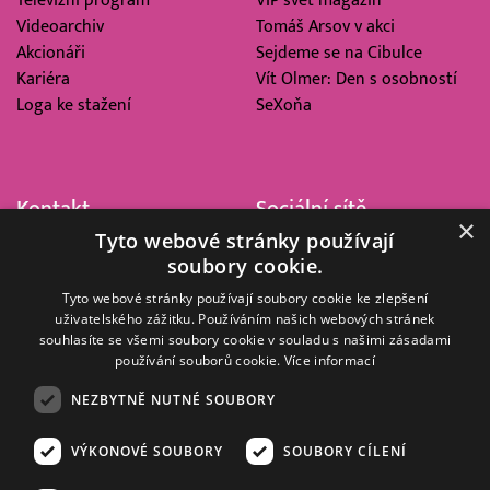
Videoarchiv
Tomáš Arsov v akci
Akcionáři
Sejdeme se na Cibulce
Kariéra
Vít Olmer: Den s osobností
Loga ke stažení
SeXoňa
Kontakt
Sociální sítě
×
Tyto webové stránky používají
Barrandov Televizní Studio,
soubory cookie.
a.s.
Kříženeckého nám. 322
Tyto webové stránky používají soubory cookie ke zlepšení
uživatelského zážitku. Používáním našich webových stránek
152 00 Praha 5
souhlasíte se všemi soubory cookie v souladu s našimi zásadami
IČ 416 93 311
používání souborů cookie.
Více informací
dotazy@barrandov.tv
NEZBYTNĚ NUTNÉ SOUBORY
VÝKONOVÉ SOUBORY
SOUBORY CÍLENÍ
© 2008–2026 EMPRESA MEDIA, a.s. Všechna práva vyhrazena.
Kompletní pravidla využívání obsahu webu
najdete ZDE
.