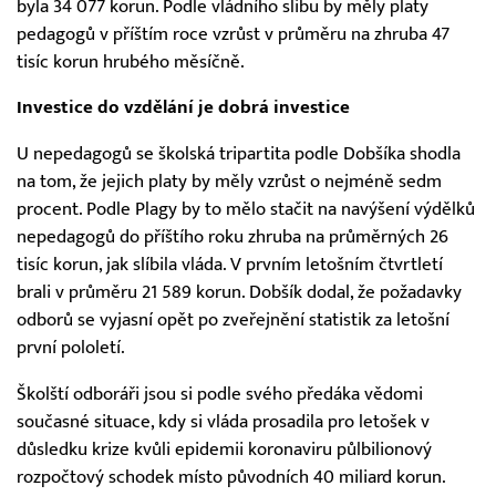
byla 34 077 korun. Podle vládního slibu by měly platy
pedagogů v příštím roce vzrůst v průměru na zhruba 47
tisíc korun hrubého měsíčně.
Investice do vzdělání je dobrá investice
U nepedagogů se školská tripartita podle Dobšíka shodla
na tom, že jejich platy by měly vzrůst o nejméně sedm
procent. Podle Plagy by to mělo stačit na navýšení výdělků
nepedagogů do příštího roku zhruba na průměrných 26
tisíc korun, jak slíbila vláda. V prvním letošním čtvrtletí
brali v průměru 21 589 korun. Dobšík dodal, že požadavky
odborů se vyjasní opět po zveřejnění statistik za letošní
první pololetí.
Školští odboráři jsou si podle svého předáka vědomi
současné situace, kdy si vláda prosadila pro letošek v
důsledku krize kvůli epidemii koronaviru půlbilionový
rozpočtový schodek místo původních 40 miliard korun.