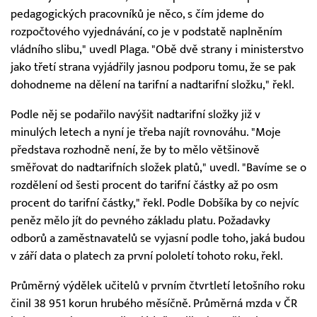
pedagogických pracovníků je něco, s čím jdeme do
rozpočtového vyjednávání, co je v podstatě naplněním
vládního slibu," uvedl Plaga. "Obě dvě strany i ministerstvo
jako třetí strana vyjádřily jasnou podporu tomu, že se pak
dohodneme na dělení na tarifní a nadtarifní složku," řekl.
Podle něj se podařilo navýšit nadtarifní složky již v
minulých letech a nyní je třeba najít rovnováhu. "Moje
představa rozhodně není, že by to mělo většinově
směřovat do nadtarifních složek platů," uvedl. "Bavíme se o
rozdělení od šesti procent do tarifní částky až po osm
procent do tarifní částky," řekl. Podle Dobšíka by co nejvíc
peněz mělo jít do pevného základu platu. Požadavky
odborů a zaměstnavatelů se vyjasní podle toho, jaká budou
v září data o platech za první pololetí tohoto roku, řekl.
Průměrný výdělek učitelů v prvním čtvrtletí letošního roku
činil 38 951 korun hrubého měsíčně. Průměrná mzda v ČR