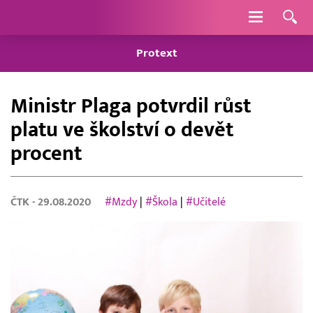
Navigace
Protext
Ministr Plaga potvrdil růst
platu ve školství o devět
procent
ČTK
- 29.08.2020
#Mzdy
|
#Škola
|
#Učitelé