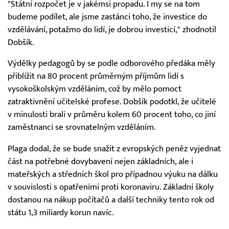
"Státní rozpočet je v jakémsi propadu. I my se na tom
budeme podílet, ale jsme zastánci toho, že investice do
vzdělávání, potažmo do lidí, je dobrou investicí," zhodnotil
Dobšík.
Výdělky pedagogů by se podle odborového předáka měly
přiblížit na 80 procent průměrným příjmům lidí s
vysokoškolským vzděláním, což by mělo pomoct
zatraktivnění učitelské profese. Dobšík podotkl, že učitelé
v minulosti brali v průměru kolem 60 procent toho, co jiní
zaměstnanci se srovnatelným vzděláním.
Plaga dodal, že se bude snažit z evropských peněz vyjednat
část na potřebné dovybavení nejen základních, ale i
mateřských a středních škol pro případnou výuku na dálku
v souvislosti s opatřeními proti koronaviru. Základní školy
dostanou na nákup počítačů a další techniky tento rok od
státu 1,3 miliardy korun navíc.