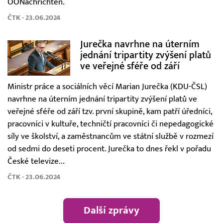
OÖNachrichten.
ČTK - 23.06.2024
Jurečka navrhne na úterním
jednání tripartity zvýšení platů
ve veřejné sféře od září
Ministr práce a sociálních věcí Marian Jurečka (KDU-ČSL)
navrhne na úterním jednání tripartity zvýšení platů ve
veřejné sféře od září tzv. první skupině, kam patří úředníci,
pracovníci v kultuře, techničtí pracovníci či nepedagogické
síly ve školství, a zaměstnancům ve státní službě v rozmezí
od sedmi do deseti procent. Jurečka to dnes řekl v pořadu
České televize...
ČTK - 23.06.2024
Další zprávy