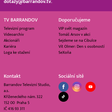
dotazy@barrandov.tv
.
TV BARRANDOV
Doporučujeme
Televizní program
VIP svět magazín
Videoarchiv
Tomáš Arsov v akci
Akcionáři
Sejdeme se na Cibulce
Kariéra
Vít Olmer: Den s osobností
Loga ke stažení
SeXoňa
Kontakt
Sociální sítě
Barrandov Televizní Studio,
a.s.
Kříženeckého nám. 322
152 00 Praha 5
IČ 416 93 311