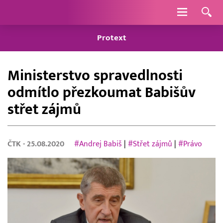
Navigace
Protext
Ministerstvo spravedlnosti
odmítlo přezkoumat Babišův
střet zájmů
ČTK
- 25.08.2020
#Andrej Babiš
|
#Střet zájmů
|
#Právo