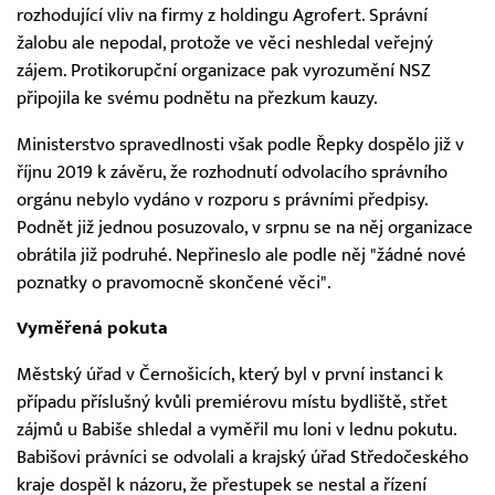
rozhodující vliv na firmy z holdingu Agrofert. Správní
žalobu ale nepodal, protože ve věci neshledal veřejný
zájem. Protikorupční organizace pak vyrozumění NSZ
připojila ke svému podnětu na přezkum kauzy.
Ministerstvo spravedlnosti však podle Řepky dospělo již v
říjnu 2019 k závěru, že rozhodnutí odvolacího správního
orgánu nebylo vydáno v rozporu s právními předpisy.
Podnět již jednou posuzovalo, v srpnu se na něj organizace
obrátila již podruhé. Nepřineslo ale podle něj "žádné nové
poznatky o pravomocně skončené věci".
Vyměřená pokuta
Městský úřad v Černošicích, který byl v první instanci k
případu příslušný kvůli premiérovu místu bydliště, střet
zájmů u Babiše shledal a vyměřil mu loni v lednu pokutu.
Babišovi právníci se odvolali a krajský úřad Středočeského
kraje dospěl k názoru, že přestupek se nestal a řízení