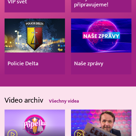
VIP svět
připravujeme!
Policie Delta
Naše zprávy
Video archiv
Všechny videa