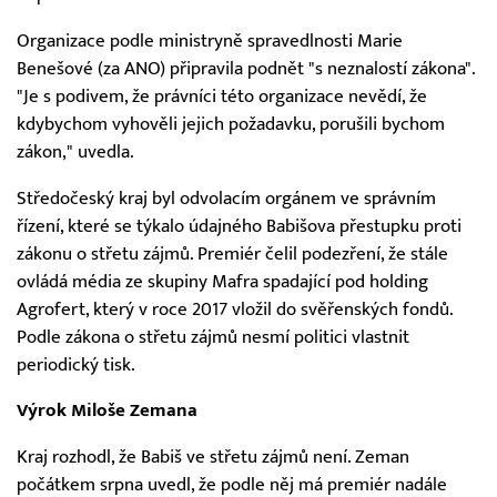
Organizace podle ministryně spravedlnosti Marie
Benešové (za ANO) připravila podnět "s neznalostí zákona".
"Je s podivem, že právníci této organizace nevědí, že
kdybychom vyhověli jejich požadavku, porušili bychom
zákon," uvedla.
Středočeský kraj byl odvolacím orgánem ve správním
řízení, které se týkalo údajného Babišova přestupku proti
zákonu o střetu zájmů. Premiér čelil podezření, že stále
ovládá média ze skupiny Mafra spadající pod holding
Agrofert, který v roce 2017 vložil do svěřenských fondů.
Podle zákona o střetu zájmů nesmí politici vlastnit
periodický tisk.
Výrok Miloše Zemana
Kraj rozhodl, že Babiš ve střetu zájmů není. Zeman
počátkem srpna uvedl, že podle něj má premiér nadále