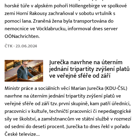
horské túře v alpském pohoří Höllengebirge ve spolkové
zemi Horní Rakousy zachraňoval v sobotu vrtulník s
pomocí lana. Zraněná žena byla transportována do
nemocnice ve Vöcklabrucku, informoval dnes server
OÖNachrichten.
ČTK - 23.06.2024
Jurečka navrhne na úterním
jednání tripartity zvýšení platů
ve veřejné sféře od září
Ministr práce a sociálních věcí Marian Jurečka (KDU-ČSL)
navrhne na úterním jednání tripartity zvýšení platů ve
veřejné sféře od září tzv. první skupině, kam patří úředníci,
pracovníci v kultuře, techničtí pracovníci či nepedagogické
síly ve školství, a zaměstnancům ve státní službě v rozmezí
od sedmi do deseti procent. Jurečka to dnes řekl v pořadu
České televize...