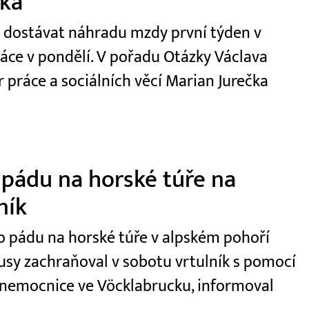
čka
t dostávat náhradu mzdy první týden v
ráce v pondělí. V pořadu Otázky Václava
r práce a sociálních věcí Marian Jurečka
 pádu na horské túře na
ník
 po pádu na horské túře v alpském pohoří
usy zachraňoval v sobotu vrtulník s pomocí
 nemocnice ve Vöcklabrucku, informoval