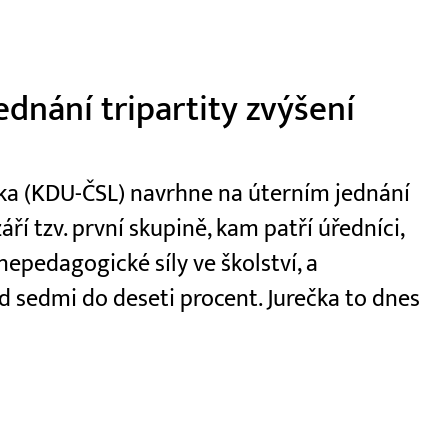
dnání tripartity zvýšení
ečka (KDU-ČSL) navrhne na úterním jednání
áří tzv. první skupině, kam patří úředníci,
 nepedagogické síly ve školství, a
 sedmi do deseti procent. Jurečka to dnes