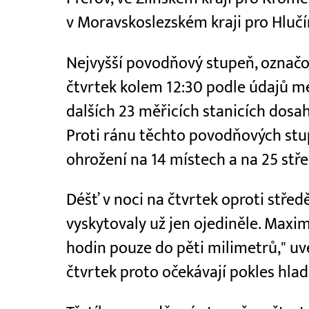
v Moravskoslezském kraji pro Hlučí
Nejvyšší povodňový stupeň, označov
čtvrtek kolem 12:30 podle údajů m
dalších 23 měřicích stanicích dosa
Proti ránu těchto povodňových stu
ohrožení na 14 místech a na 25 stř
Déšť v noci na čtvrtek oproti středě
vyskytovaly už jen ojediněle. Maxi
hodin pouze do pěti milimetrů," u
čtvrtek proto očekávají pokles hla