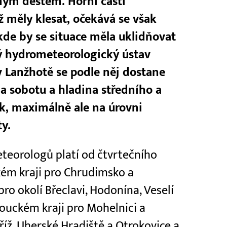
ným deštěm. Horní části
ž měly klesat, očekává se však
kde by se situace měla uklidňovat
ý hydrometeorologický ústav
 Lanžhotě se podle něj dostane
na sobotu a hladina středního a
k, maximálně ale na úrovni
y.
teorologů platí od čtvrtečního
kém kraji pro Chrudimsko a
ro okolí Břeclavi, Hodonína, Veselí
ouckém kraji pro Mohelnici a
říž, Uherské Hradiště a Otrokovice a