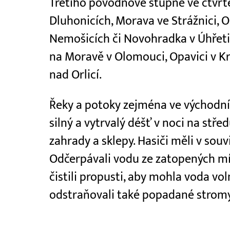
Třetího povodňové stupně ve čtvrt
Dluhonicích, Morava ve Strážnici, 
Nemošicích či Novohradka v Úhřetic
na Moravě v Olomouci, Opavici v K
nad Orlicí.
Řeky a potoky zejména ve východní 
silný a vytrvalý déšť v noci na střed
zahrady a sklepy. Hasiči měli v souv
Odčerpávali vodu ze zatopených míst
čistili propusti, aby mohla voda v
odstraňovali také popadané stromy a