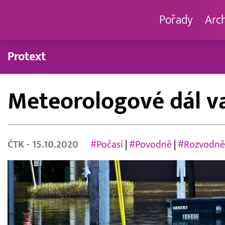
Pořady
Arc
Protext
Meteorologové dál va
ČTK
- 15.10.2020
#Počasí
|
#Povodně
|
#Rozvodně