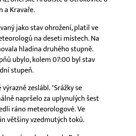
n a Kravaře.
aný jako stav ohrožení, platil ve
eteorologů na deseti místech. Na
hovala hladina druhého stupně.
pňů ubylo, kolem 07:00 byl stav
ední stupeň.
 výrazně zeslábl. "Srážky se
málně napršelo za uplynulých šest
vedli ráno meteorologové. Ve
din většiny vzedmutých toků.