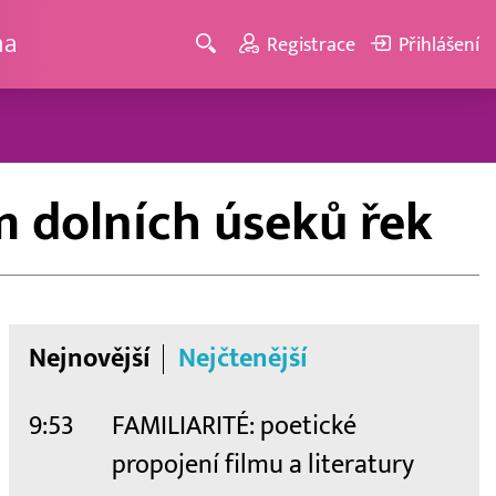
ma
Registrace
Přihlášení
m dolních úseků řek
Nejnovější
Nejčtenější
9:53
FAMILIARITÉ: poetické
propojení filmu a literatury