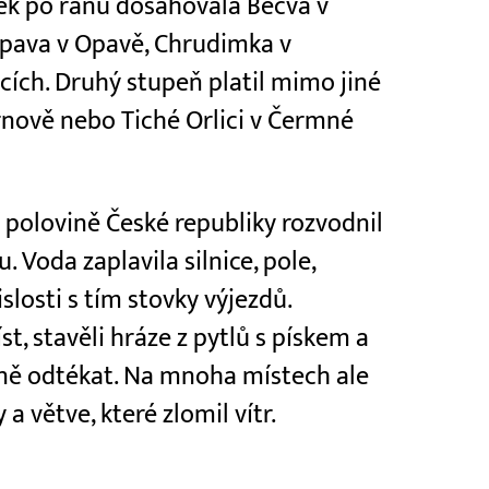
ek po ránu dosahovala Bečva v
Opava v Opavě, Chrudimka v
ích. Druhý stupeň platil mimo jiné
rnově nebo Tiché Orlici v Čermné
polovině České republiky rozvodnil
u. Voda zaplavila silnice, pole,
islosti s tím stovky výjezdů.
, stavěli hráze z pytlů s pískem a
olně odtékat. Na mnoha místech ale
 větve, které zlomil vítr.