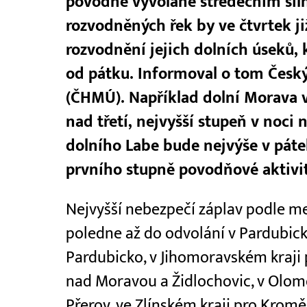
povodně vyvolané středečním sil
rozvodněných řek by ve čtvrtek ji
rozvodnění jejich dolních úseků, 
od pátku. Informoval o tom Česk
(ČHMÚ). Například dolní Morava v
nad třetí, nejvyšší stupeň v noci 
dolního Labe bude nejvýše v páte
prvního stupně povodňové aktivit
Nejvyšší nebezpečí záplav podle me
poledne až do odvolání v Pardubic
Pardubicko, v Jihomoravském kraji p
nad Moravou a Židlochovic, v Olom
Přerov, ve Zlínském kraji pro Kromě