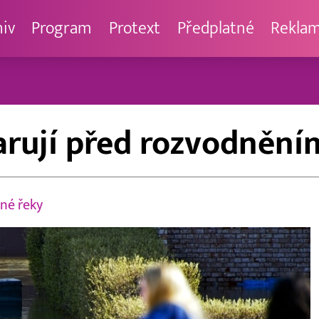
hiv
Program
Protext
Předplatné
Rekla
rují před rozvodnění
né řeky