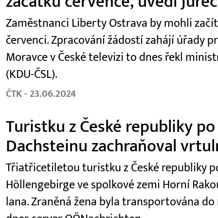
začátku července, uvedl Jure
Zaměstnanci Liberty Ostrava by mohli začí
červenci. Zpracování žádostí zahájí úřady p
Moravce v České televizi to dnes řekl minist
(KDU-ČSL).
ČTK - 23.06.2024
Turistku z České republiky po
Dachsteinu zachraňoval vrtul
Třiatřicetiletou turistku z České republiky
Höllengebirge ve spolkové zemi Horní Rako
lana. Zraněná žena byla transportována do