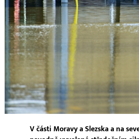
V části Moravy a Slezska a na sev