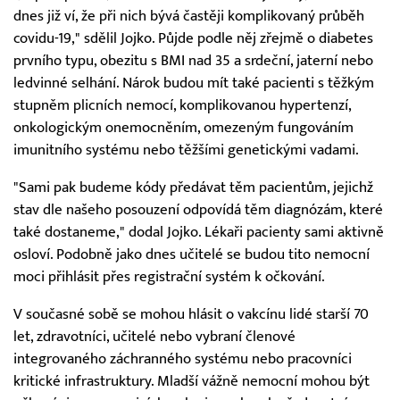
dnes již ví, že při nich bývá častěji komplikovaný průběh
covidu-19," sdělil Jojko. Půjde podle něj zřejmě o diabetes
prvního typu, obezitu s BMI nad 35 a srdeční, jaterní nebo
ledvinné selhání. Nárok budou mít také pacienti s těžkým
stupněm plicních nemocí, komplikovanou hypertenzí,
onkologickým onemocněním, omezeným fungováním
imunitního systému nebo těžšími genetickými vadami.
"Sami pak budeme kódy předávat těm pacientům, jejichž
stav dle našeho posouzení odpovídá těm diagnózám, které
také dostaneme," dodal Jojko. Lékaři pacienty sami aktivně
osloví. Podobně jako dnes učitelé se budou tito nemocní
moci přihlásit přes registrační systém k očkování.
V současné sobě se mohou hlásit o vakcínu lidé starší 70
let, zdravotníci, učitelé nebo vybraní členové
integrovaného záchranného systému nebo pracovníci
kritické infrastruktury. Mladší vážně nemocní mohou být