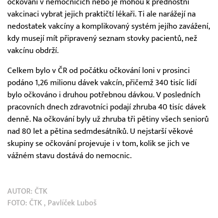
očkováni v nemocnicích nebo je mohou k přednostní
vakcinaci vybrat jejich praktičtí lékaři. Ti ale narážejí na
nedostatek vakcíny a komplikovaný systém jejího zavážení,
kdy musejí mít připravený seznam stovky pacientů, než
vakcínu obdrží.
Celkem bylo v ČR od počátku očkování loni v prosinci
podáno 1,26 milionu dávek vakcín, přičemž 340 tisíc lidí
bylo očkováno i druhou potřebnou dávkou. V posledních
pracovních dnech zdravotníci podají zhruba 40 tisíc dávek
denně. Na očkování byly už zhruba tři pětiny všech seniorů
nad 80 let a pětina sedmdesátníků. U nejstarší věkové
skupiny se očkování projevuje i v tom, kolik se jich ve
vážném stavu dostává do nemocnic.
AUTOR:
ČTK
FOTO:
ČTK
, Pavlíček Luboš