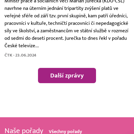
Ministr práce a sociálních věcí Marian Jurečka (KDU-ČSL)
navrhne na úterním jednání tripartity zvýšení platů ve
veřejné sféře od září tzv. první skupině, kam patří úředníci,
pracovníci v kultuře, techničtí pracovníci či nepedagogické
síly ve školství, a zaměstnancům ve státní službě v rozmezí
od sedmi do deseti procent. Jurečka to dnes řekl v pořadu
České televize...
ČTK - 23.06.2024
Další zprávy
Naše pořady
Všechny pořady