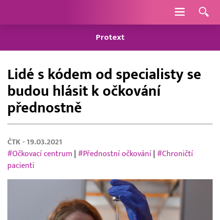
Navigace
Protext
Lidé s kódem od specialisty se
budou hlásit k očkování
přednostně
ČTK
- 19.03.2021
#Očkovací centrum
|
#Přednostní očkování
|
#Chroničtí
pacienti