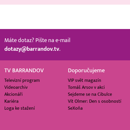
Máte dotaz? Pište na e-mail
dotazy@barrandov.tv
.
TV BARRANDOV
Doporučujeme
Televizní program
VIP svět magazín
Videoarchiv
Tomáš Arsov v akci
Akcionáři
Sejdeme se na Cibulce
Kariéra
Vít Olmer: Den s osobností
Loga ke stažení
SeXoňa