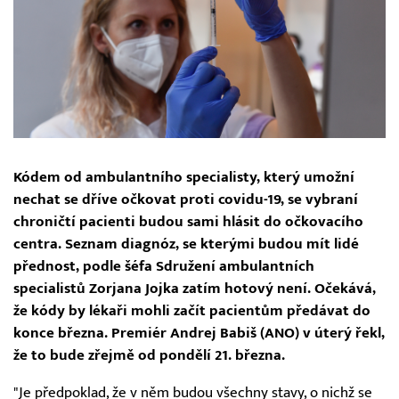
Kódem od ambulantního specialisty, který umožní
nechat se dříve očkovat proti covidu-19, se vybraní
chroničtí pacienti budou sami hlásit do očkovacího
centra. Seznam diagnóz, se kterými budou mít lidé
přednost, podle šéfa Sdružení ambulantních
specialistů Zorjana Jojka zatím hotový není. Očekává,
že kódy by lékaři mohli začít pacientům předávat do
konce března. Premiér Andrej Babiš (ANO) v úterý řekl,
že to bude zřejmě od pondělí 21. března.
"Je předpoklad, že v něm budou všechny stavy, o nichž se