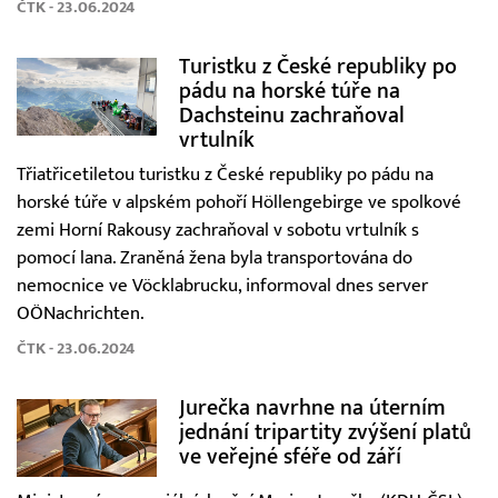
ČTK - 23.06.2024
Turistku z České republiky po
pádu na horské túře na
Dachsteinu zachraňoval
vrtulník
Třiatřicetiletou turistku z České republiky po pádu na
horské túře v alpském pohoří Höllengebirge ve spolkové
zemi Horní Rakousy zachraňoval v sobotu vrtulník s
pomocí lana. Zraněná žena byla transportována do
nemocnice ve Vöcklabrucku, informoval dnes server
OÖNachrichten.
ČTK - 23.06.2024
Jurečka navrhne na úterním
jednání tripartity zvýšení platů
ve veřejné sféře od září