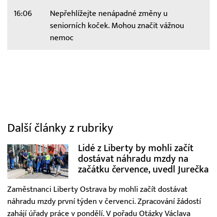
16:06
Nepřehlížejte nenápadné změny u
seniorních koček. Mohou značit vážnou
nemoc
Další články z rubriky
Lidé z Liberty by mohli začít
dostávat náhradu mzdy na
začátku července, uvedl Jurečka
Zaměstnanci Liberty Ostrava by mohli začít dostávat
náhradu mzdy první týden v červenci. Zpracování žádostí
zahájí úřady práce v pondělí. V pořadu Otázky Václava