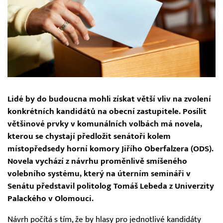
Lidé by do budoucna mohli získat větší vliv na zvolení
konkrétních kandidátů na obecní zastupitele. Posílit
většinové prvky v komunálních volbách má novela,
kterou se chystají předložit senátoři kolem
místopředsedy horní komory Jiřího Oberfalzera (ODS).
Novela vychází z návrhu proměnlivě smíšeného
volebního systému, který na úterním semináři v
Senátu představil politolog Tomáš Lebeda z Univerzity
Palackého v Olomouci.
Návrh počítá s tím, že by hlasy pro jednotlivé kandidáty