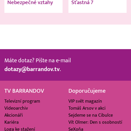
Nebezpečné vztahy
Šťastná 7
Máte dotaz? Pište na e-mail
dotazy@barrandov.tv
.
TV BARRANDOV
Doporučujeme
Televizní program
VIP svět magazín
Videoarchiv
Tomáš Arsov v akci
Akcionáři
Sejdeme se na Cibulce
Kariéra
Vít Olmer: Den s osobností
Loga ke stažení
SeXoňa