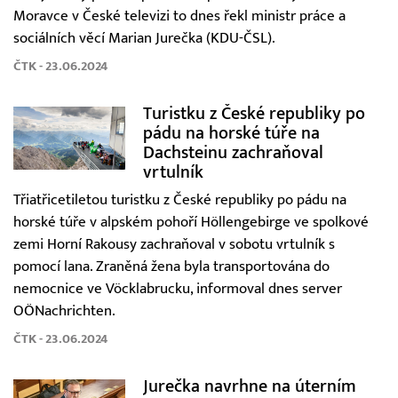
Moravce v České televizi to dnes řekl ministr práce a
sociálních věcí Marian Jurečka (KDU-ČSL).
ČTK - 23.06.2024
Turistku z České republiky po
pádu na horské túře na
Dachsteinu zachraňoval
vrtulník
Třiatřicetiletou turistku z České republiky po pádu na
horské túře v alpském pohoří Höllengebirge ve spolkové
zemi Horní Rakousy zachraňoval v sobotu vrtulník s
pomocí lana. Zraněná žena byla transportována do
nemocnice ve Vöcklabrucku, informoval dnes server
OÖNachrichten.
ČTK - 23.06.2024
Jurečka navrhne na úterním