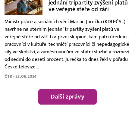
jednání tripartity zvýšení platů
ve veřejné sféře od září
Ministr práce a sociálních věcí Marian Jurečka (KDU-ČSL)
navrhne na úterním jednání tripartity zvýšení platů ve
veřejné sféře od září tzv. první skupině, kam patří úředníci,
pracovníci v kultuře, techničtí pracovníci či nepedagogické
síly ve školství, a zaměstnancům ve státní službě v rozmezí
od sedmi do deseti procent. Jurečka to dnes řekl v pořadu
České televize...
ČTK - 23.06.2024
Další zprávy