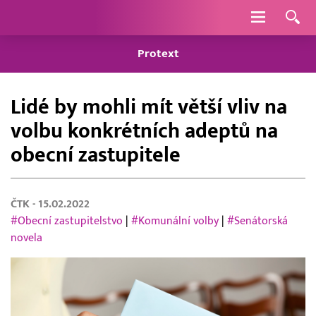
Navigace
Protext
Lidé by mohli mít větší vliv na
volbu konkrétních adeptů na
obecní zastupitele
ČTK
- 15.02.2022
#Obecní zastupitelstvo
|
#Komunální volby
|
#Senátorská
novela