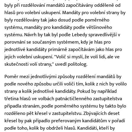
byly při rozdělování mandátů započítávány odděleně od
hlasů pro volební uskupení. Mandáty pro volební strany by
byly rozdělovány tak jako dosud podle poměrného
systému, mandáty pro kandidáty podle většinového
systému. Návrh by tak byl podle Lebedy spravedlivější v
porovnání se současným systémem, kdy je hlas pro
jednotlivé kandidáty primárně započítávám jako hlas pro
jejich volební uskupení. "Volič si myslí, že volí lidi, ale ve
skutečnosti volí strany," uvedl politolog.
Poměr mezi jednotlivými způsoby rozdělení mandátů by
podle nového způsobu určili voliči tím, kolik z nich by volilo
strany a kolik jednotlivé kandidáty. Pokud by například
třetina hlasů ve volbách patnáctičlenného zastupitelstva
připadla stranám, podle poměrného systému by takto bylo
rozděleno pět křesel v zastupitelstvu. Zbývajících deset
křesel by pak připadlo preferovaným kandidátům v pořadí
podle toho, kolik by obdrželi hlasů. Kandidáti, kteří by