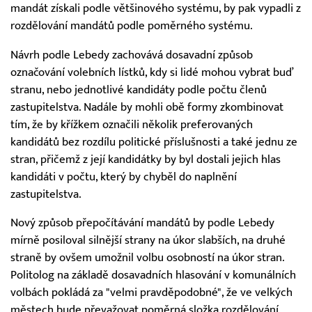
mandát získali podle většinového systému, by pak vypadli z
rozdělování mandátů podle poměrného systému.
Návrh podle Lebedy zachovává dosavadní způsob
označování volebních lístků, kdy si lidé mohou vybrat buď
stranu, nebo jednotlivé kandidáty podle počtu členů
zastupitelstva. Nadále by mohli obě formy zkombinovat
tím, že by křížkem označili několik preferovaných
kandidátů bez rozdílu politické příslušnosti a také jednu ze
stran, přičemž z její kandidátky by byl dostali jejich hlas
kandidáti v počtu, který by chyběl do naplnění
zastupitelstva.
Nový způsob přepočítávání mandátů by podle Lebedy
mírně posiloval silnější strany na úkor slabších, na druhé
straně by ovšem umožnil volbu osobností na úkor stran.
Politolog na základě dosavadních hlasování v komunálních
volbách pokládá za "velmi pravděpodobné", že ve velkých
městech bude převažovat poměrná složka rozdělování