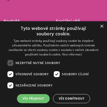
Kontakt
Sociální sítě
×
Tyto webové stránky používají
Barrandov Televizní Studio,
soubory cookie.
a.s.
Kříženeckého nám. 322
Tyto webové stránky používají soubory cookie ke zlepšení
uživatelského zážitku. Používáním našich webových stránek
152 00 Praha 5
souhlasíte se všemi soubory cookie v souladu s našimi zásadami
IČ 416 93 311
používání souborů cookie.
Více informací
dotazy@barrandov.tv
NEZBYTNĚ NUTNÉ SOUBORY
VÝKONOVÉ SOUBORY
SOUBORY CÍLENÍ
© 2008–2026 EMPRESA MEDIA, a.s. Všechna práva vyhrazena.
Kompletní pravidla využívání obsahu webu
najdete ZDE
.
NEZAŘAZENÉ SOUBORY
Zásady ochrany osobních a dalších zpracovávaných údajů
.
Nastavení Cookies
.
Informace o měření sledovanosti videa ve video archivu
VŠE PŘIJMOUT
VŠE ODMÍTNOUT
Nielsen Digital Measurement
. Využíváme grafické podklady z