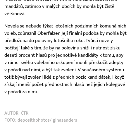
mandátů, zatímco v malých obcích by mohla být čistě
většinová.
Novela se nebude týkat letošních podzimních komunálních
voleb, zdůraznil Oberfalzer. Její finální podoba by mohla být
předložena do poloviny letošního roku. Tvůrci novely
počítají také s tím, že by na polovinu snížili nutnost zisku
deseti procent hlasů pro jednotlivé kandidáty k tomu, aby
v rámci svého volebního uskupení mohli přeskočit adepty
v pořadí nad nimi, a být tak zvoleni. V současném systému
totiž bývají zvoleni lidé z předních pozic kandidátek, i když
získají menší počet přednostních hlasů než jejich kolegové
v pořadí za nimi.
AUTOR:
ČTK
FOTO: deposithphotos/ ginasanders