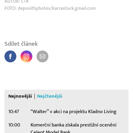
AUTOR:
ČTK
FOTO: deposithphotos/karrastock.gmail.com
Sdílet článek
Nejnovější
Nejčtenější
10:47
“Walter” v akci na projektu Kladno Living
10:00
Komerční banka získala prestižní ocenění
Celent Model Bank