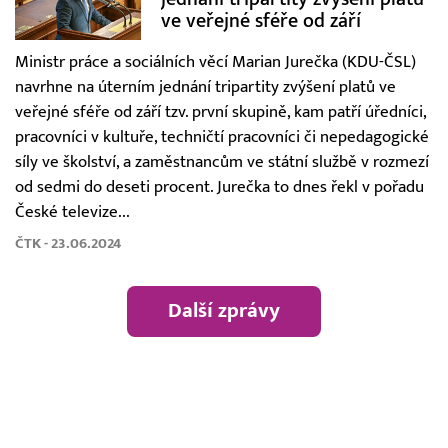
ve veřejné sféře od září
Ministr práce a sociálních věcí Marian Jurečka (KDU-ČSL)
navrhne na úterním jednání tripartity zvýšení platů ve
veřejné sféře od září tzv. první skupině, kam patří úředníci,
pracovníci v kultuře, techničtí pracovníci či nepedagogické
síly ve školství, a zaměstnancům ve státní službě v rozmezí
od sedmi do deseti procent. Jurečka to dnes řekl v pořadu
České televize...
ČTK - 23.06.2024
Další zprávy