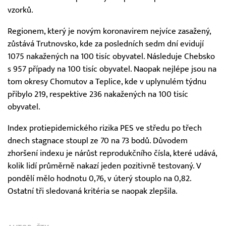
vzorků.
Regionem, který je novým koronavirem nejvíce zasažený,
zůstává Trutnovsko, kde za posledních sedm dní evidují
1075 nakažených na 100 tisíc obyvatel. Následuje Chebsko
s 957 případy na 100 tisíc obyvatel. Naopak nejlépe jsou na
tom okresy Chomutov a Teplice, kde v uplynulém týdnu
přibylo 219, respektive 236 nakažených na 100 tisíc
obyvatel.
Index protiepidemického rizika PES ve středu po třech
dnech stagnace stoupl ze 70 na 73 bodů. Důvodem
zhoršení indexu je nárůst reprodukčního čísla, které udává,
kolik lidí průměrně nakazí jeden pozitivně testovaný. V
pondělí mělo hodnotu 0,76, v úterý stouplo na 0,82.
Ostatní tři sledovaná kritéria se naopak zlepšila.