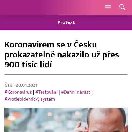
Navigace
Protext
Koronavirem se v Česku
prokazatelně nakazilo už přes
900 tisíc lidí
ČTK
- 20.01.2021
#Koronavirus
|
#Testování
|
#Denní nárůst
|
#Protiepidemický systém