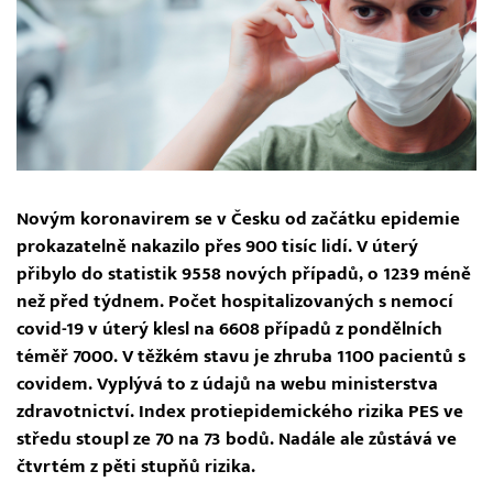
Novým koronavirem se v Česku od začátku epidemie
prokazatelně nakazilo přes 900 tisíc lidí. V úterý
přibylo do statistik 9558 nových případů, o 1239 méně
než před týdnem. Počet hospitalizovaných s nemocí
covid-19 v úterý klesl na 6608 případů z pondělních
téměř 7000. V těžkém stavu je zhruba 1100 pacientů s
covidem. Vyplývá to z údajů na webu ministerstva
zdravotnictví. Index protiepidemického rizika PES ve
středu stoupl ze 70 na 73 bodů. Nadále ale zůstává ve
čtvrtém z pěti stupňů rizika.