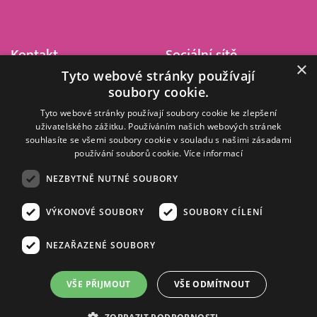
Kontakt
Sociální sítě
×
Tyto webové stránky používají
Barrandov Televizní Studio,
soubory cookie.
a.s.
Kříženeckého nám. 322
Tyto webové stránky používají soubory cookie ke zlepšení
uživatelského zážitku. Používáním našich webových stránek
152 00 Praha 5
souhlasíte se všemi soubory cookie v souladu s našimi zásadami
IČ 416 93 311
používání souborů cookie.
Více informací
dotazy@barrandov.tv
NEZBYTNĚ NUTNÉ SOUBORY
VÝKONOVÉ SOUBORY
SOUBORY CÍLENÍ
© 2008–2026 EMPRESA MEDIA, a.s. Všechna práva vyhrazena.
Kompletní pravidla využívání obsahu webu
najdete ZDE
.
NEZAŘAZENÉ SOUBORY
Zásady ochrany osobních a dalších zpracovávaných údajů
.
Nastavení Cookies
.
Informace o měření sledovanosti videa ve video archivu
VŠE PŘIJMOUT
VŠE ODMÍTNOUT
Nielsen Digital Measurement
. Využíváme grafické podklady z