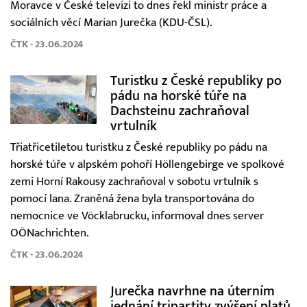
Moravce v České televizi to dnes řekl ministr práce a
sociálních věcí Marian Jurečka (KDU-ČSL).
ČTK - 23.06.2024
Turistku z České republiky po
pádu na horské túře na
Dachsteinu zachraňoval
vrtulník
Třiatřicetiletou turistku z České republiky po pádu na
horské túře v alpském pohoří Höllengebirge ve spolkové
zemi Horní Rakousy zachraňoval v sobotu vrtulník s
pomocí lana. Zraněná žena byla transportována do
nemocnice ve Vöcklabrucku, informoval dnes server
OÖNachrichten.
ČTK - 23.06.2024
Jurečka navrhne na úterním
jednání tripartity zvýšení platů