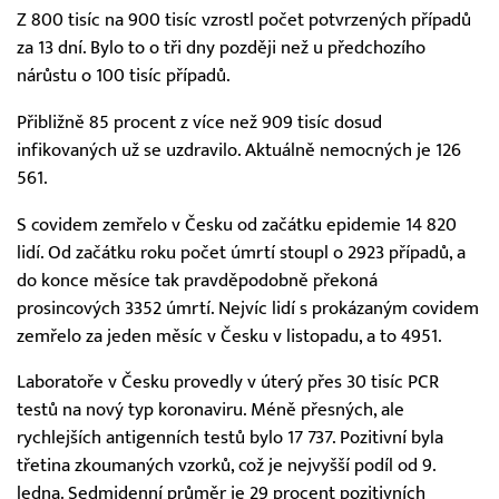
Z 800 tisíc na 900 tisíc vzrostl počet potvrzených případů
za 13 dní. Bylo to o tři dny později než u předchozího
nárůstu o 100 tisíc případů.
Přibližně 85 procent z více než 909 tisíc dosud
infikovaných už se uzdravilo. Aktuálně nemocných je 126
561.
S covidem zemřelo v Česku od začátku epidemie 14 820
lidí. Od začátku roku počet úmrtí stoupl o 2923 případů, a
do konce měsíce tak pravděpodobně překoná
prosincových 3352 úmrtí. Nejvíc lidí s prokázaným covidem
zemřelo za jeden měsíc v Česku v listopadu, a to 4951.
Laboratoře v Česku provedly v úterý přes 30 tisíc PCR
testů na nový typ koronaviru. Méně přesných, ale
rychlejších antigenních testů bylo 17 737. Pozitivní byla
třetina zkoumaných vzorků, což je nejvyšší podíl od 9.
ledna. Sedmidenní průměr je 29 procent pozitivních