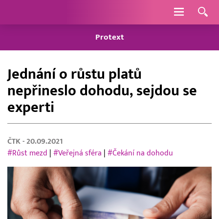
Navigace
Protext
Jednání o růstu platů
nepřineslo dohodu, sejdou se
experti
ČTK
- 20.09.2021
#Růst mezd
|
#Veřejná sféra
|
#Čekání na dohodu