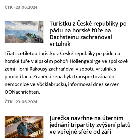
ČTK - 23.06.2024
Turistku z České republiky po
pádu na horské túře na
Dachsteinu zachraňoval
vrtulník
Třiatřicetiletou turistku z České republiky po pádu na
horské túře v alpském pohoří Höllengebirge ve spolkové
zemi Horní Rakousy zachraňoval v sobotu vrtulník s
pomocí lana. Zraněná žena byla transportována do
nemocnice ve Vöcklabrucku, informoval dnes server
OÖNachrichten.
ČTK - 23.06.2024
Jurečka navrhne na úterním
jednání tripartity zvýšení platů
ve veřejné sféře od září