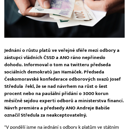
Jednání o růstu platů ve veřejné sféře mezi odbory a
zástupci vládních ČSSD a ANO ráno nepřineslo
dohodu. Informoval o tom na twitteru předseda
sociálních demokratů Jan Hamáček. Předseda
Českomoravské konfederace odborových svazů Josef
Středula řekl, že se nad návrhem na růst o šest
procent nebo na paušální přidání o 3000 korun
měsíčně sejdou experti odborů a ministerstva financí.
Návrh premiéra a předsedy ANO Andreje Babiše
označil Středula za neakceptovatelný.
"V pondělí jsme na jednání s odbory k platům ve státním