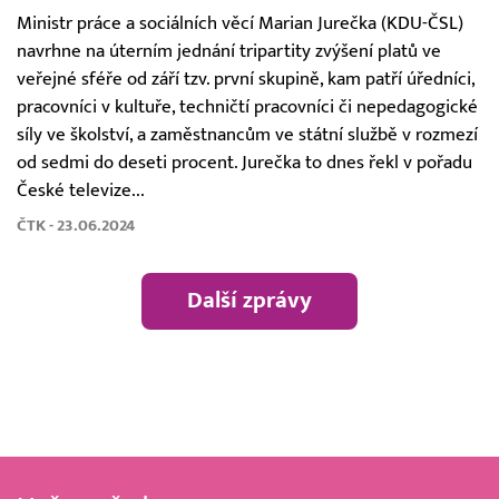
Ministr práce a sociálních věcí Marian Jurečka (KDU-ČSL)
navrhne na úterním jednání tripartity zvýšení platů ve
veřejné sféře od září tzv. první skupině, kam patří úředníci,
pracovníci v kultuře, techničtí pracovníci či nepedagogické
síly ve školství, a zaměstnancům ve státní službě v rozmezí
od sedmi do deseti procent. Jurečka to dnes řekl v pořadu
České televize...
ČTK - 23.06.2024
Další zprávy