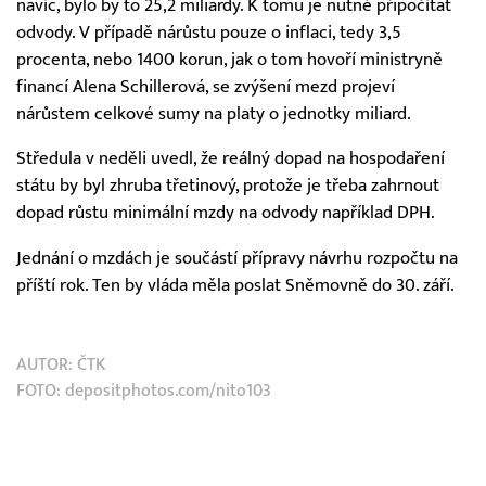
navíc, bylo by to 25,2 miliardy. K tomu je nutné připočítat
odvody. V případě nárůstu pouze o inflaci, tedy 3,5
procenta, nebo 1400 korun, jak o tom hovoří ministryně
financí Alena Schillerová, se zvýšení mezd projeví
nárůstem celkové sumy na platy o jednotky miliard.
Středula v neděli uvedl, že reálný dopad na hospodaření
státu by byl zhruba třetinový, protože je třeba zahrnout
dopad růstu minimální mzdy na odvody například DPH.
Jednání o mzdách je součástí přípravy návrhu rozpočtu na
příští rok. Ten by vláda měla poslat Sněmovně do 30. září.
AUTOR:
ČTK
FOTO: depositphotos.com/nito103