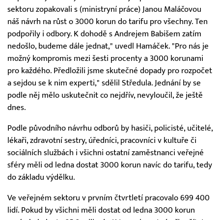
sektoru zopakovali s (ministryní práce) Janou Maláčovou
náš návrh na růst o 3000 korun do tarifu pro všechny. Ten
podpořily i odbory. K dohodě s Andrejem Babišem zatím
nedošlo, budeme dále jednat," uvedl Hamáček. "Pro nás je
možný kompromis mezi šesti procenty a 3000 korunami
pro každého. Předložili jsme skutečné dopady pro rozpočet
a sejdou se k nim experti," sdělil Středula. Jednání by se
podle něj mělo uskutečnit co nejdřív, nevyloučil, že ještě
dnes.
Podle původního návrhu odborů by hasiči, policisté, učitelé,
lékaři, zdravotní sestry, úředníci, pracovníci v kultuře či
sociálních službách i všichni ostatní zaměstnanci veřejné
sféry měli od ledna dostat 3000 korun navíc do tarifu, tedy
do základu výdělku.
Ve veřejném sektoru v prvním čtvrtletí pracovalo 699 400
lidí. Pokud by všichni měli dostat od ledna 3000 korun