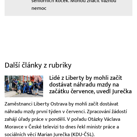
seniorních koček. Mohou značit vážnou
nemoc
Další články z rubriky
Lidé z Liberty by mohli začít
dostávat náhradu mzdy na
začátku července, uvedl Jurečka
Zaměstnanci Liberty Ostrava by mohli začít dostávat
náhradu mzdy první týden v červenci. Zpracování žádostí
zahájí úřady práce v pondělí. V pořadu Otázky Václava
Moravce v České televizi to dnes řekl ministr práce a
sociálních věcí Marian Jurečka (KDU-ČSL).