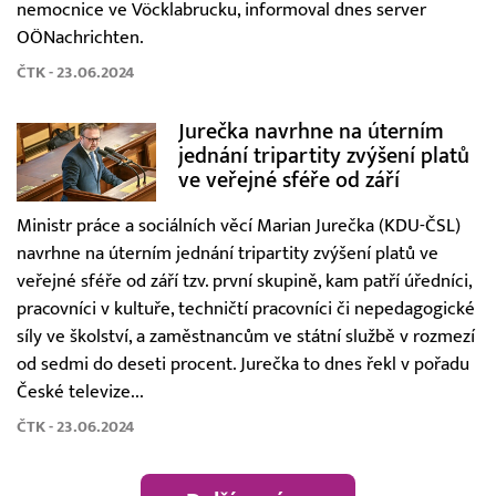
nemocnice ve Vöcklabrucku, informoval dnes server
OÖNachrichten.
ČTK - 23.06.2024
Jurečka navrhne na úterním
jednání tripartity zvýšení platů
ve veřejné sféře od září
Ministr práce a sociálních věcí Marian Jurečka (KDU-ČSL)
navrhne na úterním jednání tripartity zvýšení platů ve
veřejné sféře od září tzv. první skupině, kam patří úředníci,
pracovníci v kultuře, techničtí pracovníci či nepedagogické
síly ve školství, a zaměstnancům ve státní službě v rozmezí
od sedmi do deseti procent. Jurečka to dnes řekl v pořadu
České televize...
ČTK - 23.06.2024