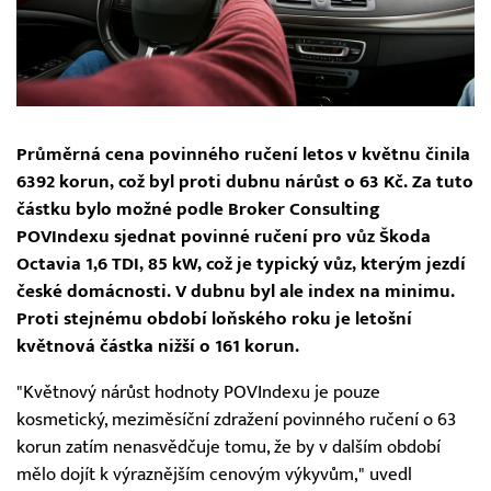
Průměrná cena povinného ručení letos v květnu činila
6392 korun, což byl proti dubnu nárůst o 63 Kč. Za tuto
částku bylo možné podle Broker Consulting
POVIndexu sjednat povinné ručení pro vůz Škoda
Octavia 1,6 TDI, 85 kW, což je typický vůz, kterým jezdí
české domácnosti. V dubnu byl ale index na minimu.
Proti stejnému období loňského roku je letošní
květnová částka nižší o 161 korun.
"Květnový nárůst hodnoty POVIndexu je pouze
kosmetický, meziměsíční zdražení povinného ručení o 63
korun zatím nenasvědčuje tomu, že by v dalším období
mělo dojít k výraznějším cenovým výkyvům," uvedl