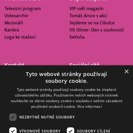
Televizní program
VIP svět magazín
Videoarchiv
Tomáš Arsov v akci
Akcionáři
Sejdeme se na Cibulce
Kariéra
Vít Olmer: Den s osobností
Loga ke stažení
SeXoňa
Kontakt
Sociální sítě
×
Tyto webové stránky používají
Barrandov Televizní Studio,
soubory cookie.
a.s.
Kříženeckého nám. 322
Tyto webové stránky používají soubory cookie ke zlepšení
uživatelského zážitku. Používáním našich webových stránek
152 00 Praha 5
souhlasíte se všemi soubory cookie v souladu s našimi zásadami
IČ 416 93 311
používání souborů cookie.
Více informací
dotazy@barrandov.tv
NEZBYTNĚ NUTNÉ SOUBORY
VÝKONOVÉ SOUBORY
SOUBORY CÍLENÍ
© 2008–2026 EMPRESA MEDIA, a.s. Všechna práva vyhrazena.