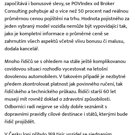
započítává i bonusové slevy, se POVIndex od Broker
Consulting pohybuje až o více než 50 procent nad reálnou
průměrnou cenou pojištění na trhu. Hodnota pojistného za
jeden vybraný model vozidla nemůže být vypovídající tak,
jako je kompletní informace o průměrné ceně se
zahrnutím všech aspektů včetně vlivu bonusu či malusu,
dodala kancelář.
Mnoho řidičů se s ohledem na stále ještě komplikovanou
covidovou situaci rozhodlo vycestovat na letošní
dovolenou automobilem. V takovém případě je nezbytné
předem zkontrolovat platnost jak povinného ručení, tak
řidičského a technického průkazu. Řidiči starší 60 let
musejí mít rovněž doklad o zdravotní způsobilosti.
Odborníci radí nejprve se vždy dobře seznámit s
dopravními pravidly cílové destinace i států, kterými bude
řidič projíždět.
V Česku loni přibylo 169 tisíc vozidel se sjednaným