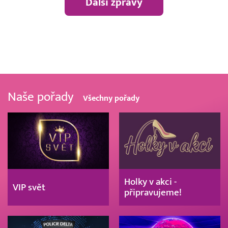
Další zprávy
Naše pořady
Všechny pořady
Holky v akci -
VIP svět
připravujeme!