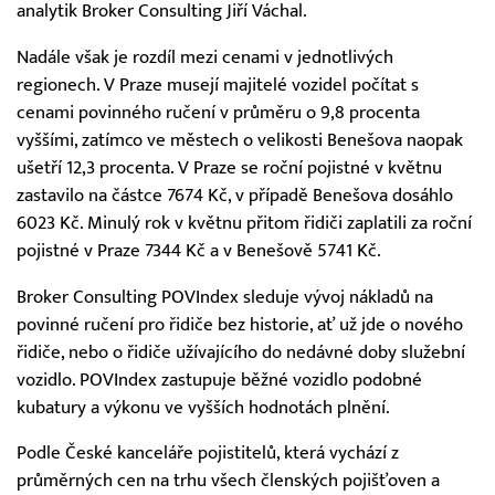
analytik Broker Consulting Jiří Váchal.
Nadále však je rozdíl mezi cenami v jednotlivých
regionech. V Praze musejí majitelé vozidel počítat s
cenami povinného ručení v průměru o 9,8 procenta
vyššími, zatímco ve městech o velikosti Benešova naopak
ušetří 12,3 procenta. V Praze se roční pojistné v květnu
zastavilo na částce 7674 Kč, v případě Benešova dosáhlo
6023 Kč. Minulý rok v květnu přitom řidiči zaplatili za roční
pojistné v Praze 7344 Kč a v Benešově 5741 Kč.
Broker Consulting POVIndex sleduje vývoj nákladů na
povinné ručení pro řidiče bez historie, ať už jde o nového
řidiče, nebo o řidiče užívajícího do nedávné doby služební
vozidlo. POVIndex zastupuje běžné vozidlo podobné
kubatury a výkonu ve vyšších hodnotách plnění.
Podle České kanceláře pojistitelů, která vychází z
průměrných cen na trhu všech členských pojišťoven a