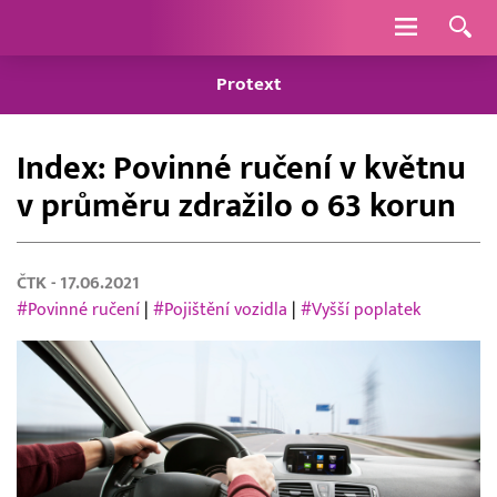
Navigace
Protext
Index: Povinné ručení v květnu
v průměru zdražilo o 63 korun
ČTK
- 17.06.2021
#Povinné ručení
|
#Pojištění vozidla
|
#Vyšší poplatek