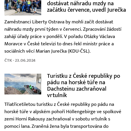
dostávat náhradu mzdy na
začátku července, uvedl Jurečka
Zaměstnanci Liberty Ostrava by mohli začít dostávat
náhradu mzdy první týden v červenci. Zpracování žádostí
zahájí úřady práce v pondělí. V pořadu Otázky Václava
Moravce v České televizi to dnes řekl ministr práce a
sociálních věcí Marian Jurečka (KDU-ČSL).
ČTK - 23.06.2024
Turistku z České republiky po
pádu na horské túře na
Dachsteinu zachraňoval
vrtulník
Třiatřicetiletou turistku z České republiky po pádu na
horské túře v alpském pohoří Höllengebirge ve spolkové
zemi Horní Rakousy zachraňoval v sobotu vrtulník s
pomocí lana. Zraněná žena byla transportována do